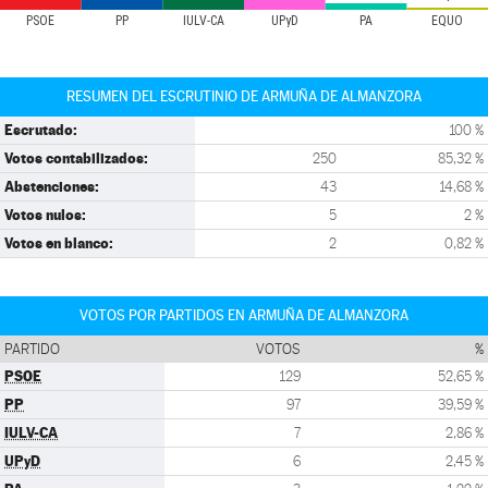
PSOE
PP
IULV-CA
UPyD
PA
EQUO
RESUMEN DEL ESCRUTINIO DE ARMUÑA DE ALMANZORA
Escrutado:
100 %
Votos contabilizados:
250
85,32 %
Abstenciones:
43
14,68 %
Votos nulos:
5
2 %
Votos en blanco:
2
0,82 %
VOTOS POR PARTIDOS EN ARMUÑA DE ALMANZORA
PARTIDO
VOTOS
%
PSOE
129
52,65 %
PP
97
39,59 %
IULV-CA
7
2,86 %
UPyD
6
2,45 %