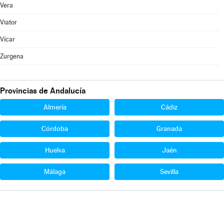
Vera
Viator
Vícar
Zurgena
Provincias de Andalucía
Almería
Cádiz
Córdoba
Granada
Huelva
Jaén
Málaga
Sevilla