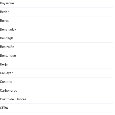
Bayarque
Bédar
Beires
Benahadux
Benitagla
Benizalón
Bentarique
Berja
Canjáyar
Cantoria
Carboneras
Castro de Filabres
CERA