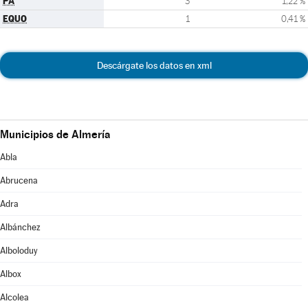
PA
3
1,22 %
EQUO
1
0,41 %
Descárgate los datos en xml
Municipios de Almería
Abla
Abrucena
Adra
Albánchez
Alboloduy
Albox
Alcolea