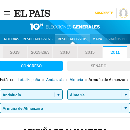
SUSCRÍBETE
10N | Eleccion
NOTICIAS
RESULTADOS 2023
RESULTADOS 2019
MAPA
ESCAÑOS POR 
2019
2019-28A
2016
2015
2011
CONGRESO
SENADO
Estás en:
Total España
»
Andalucía
»
Almería
»
Armuña de Almanzora