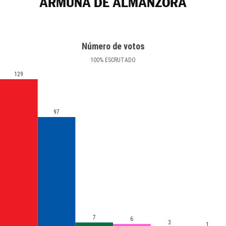
ARMUÑA DE ALMANZORA
Número de votos
100
%
ESCRUTADO
129
97
7
6
3
1