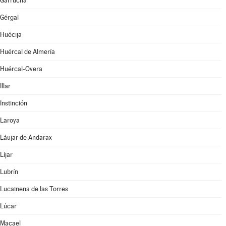
Garrucha
Gérgal
Huécija
Huércal de Almería
Huércal-Overa
Illar
Instinción
Laroya
Láujar de Andarax
Líjar
Lubrín
Lucainena de las Torres
Lúcar
Macael