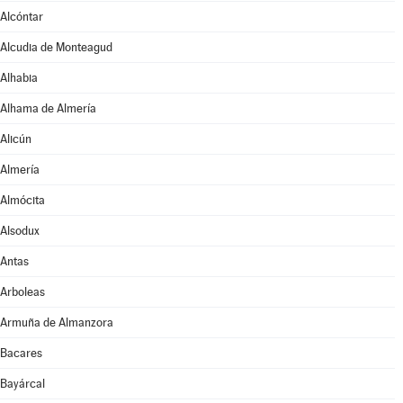
Alcóntar
Alcudia de Monteagud
Alhabia
Alhama de Almería
Alicún
Almería
Almócita
Alsodux
Antas
Arboleas
Armuña de Almanzora
Bacares
Bayárcal