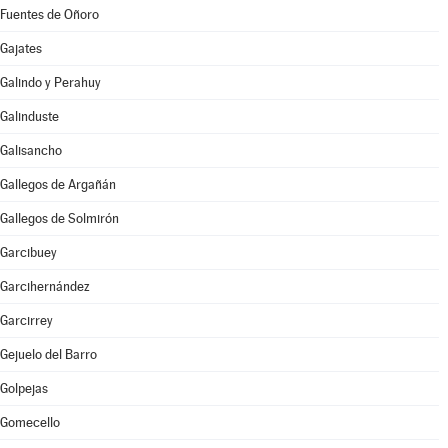
Fuentes de Oñoro
Gajates
Galindo y Perahuy
Galinduste
Galisancho
Gallegos de Argañán
Gallegos de Solmirón
Garcibuey
Garcihernández
Garcirrey
Gejuelo del Barro
Golpejas
Gomecello