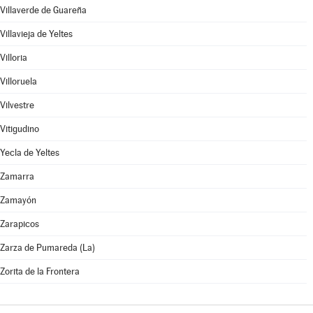
Villaverde de Guareña
Villavieja de Yeltes
Villoria
Villoruela
Vilvestre
Vitigudino
Yecla de Yeltes
Zamarra
Zamayón
Zarapicos
Zarza de Pumareda (La)
Zorita de la Frontera