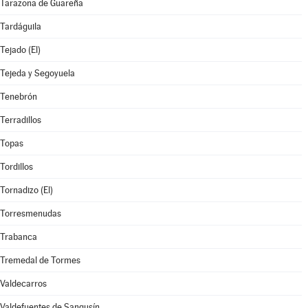
Tarazona de Guareña
Tardáguila
Tejado (El)
Tejeda y Segoyuela
Tenebrón
Terradillos
Topas
Tordillos
Tornadizo (El)
Torresmenudas
Trabanca
Tremedal de Tormes
Valdecarros
Valdefuentes de Sangusín