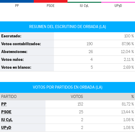
PP
PSOE
IU CyL
UPyD
RESUMEN DEL ESCRUTINIO DE ORBADA (LA)
Escrutado:
100 %
Votos contabilizados:
190
87,96 %
Abstenciones:
26
12,04 %
Votos nulos:
4
2,11 %
Votos en blanco:
5
2,69 %
VOTOS POR PARTIDOS EN ORBADA (LA)
PARTIDO
VOTOS
%
PP
152
81,72 %
PSOE
25
13,44 %
IU CyL
2
1,08 %
UPyD
2
1,08 %