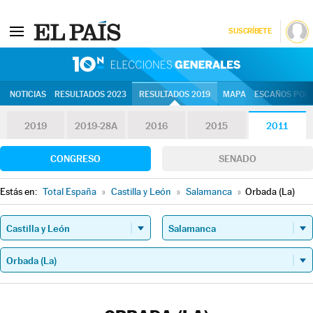
SUSCRÍBETE
10N | Eleccion
NOTICIAS
RESULTADOS 2023
RESULTADOS 2019
MAPA
ESCAÑOS POR 
2019
2019-28A
2016
2015
2011
CONGRESO
SENADO
Estás en:
Total España
»
Castilla y León
»
Salamanca
»
Orbada (La)