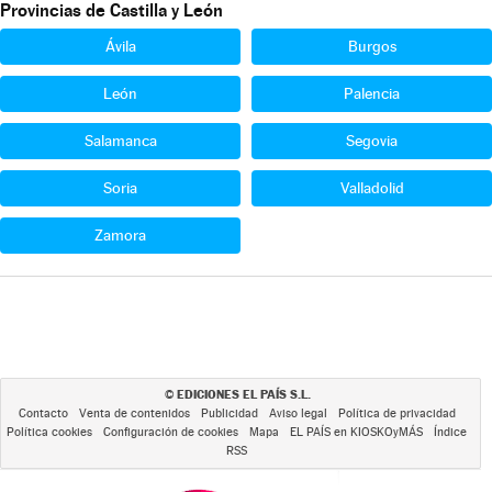
Provincias de Castilla y León
Ávila
Burgos
León
Palencia
Salamanca
Segovia
Soria
Valladolid
Zamora
EDICIONES EL PAÍS S.L.
©
Contacto
Venta de contenidos
Publicidad
Aviso legal
Política de privacidad
Política cookies
Configuración de cookies
Mapa
EL PAÍS en KIOSKOyMÁS
Índice
RSS