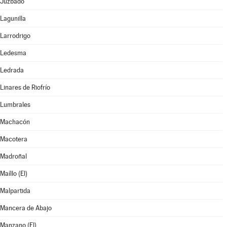
Juzbado
Lagunilla
Larrodrigo
Ledesma
Ledrada
Linares de Riofrío
Lumbrales
Machacón
Macotera
Madroñal
Maíllo (El)
Malpartida
Mancera de Abajo
Manzano (El)