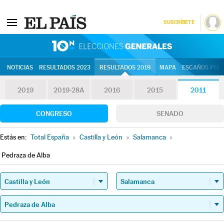
SUSCRÍBETE
10N | Eleccion
NOTICIAS
RESULTADOS 2023
RESULTADOS 2019
MAPA
ESCAÑOS POR 
2019
2019-28A
2016
2015
2011
CONGRESO
SENADO
Estás en:
Total España
»
Castilla y León
»
Salamanca
»
Pedraza de Alba