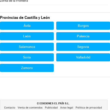
Zorita de la Frontera
Provincias de Castilla y León
Ávila
Burgos
León
Palencia
Salamanca
Segovia
Soria
Valladolid
Zamora
EDICIONES EL PAÍS S.L.
©
Contacto
Venta de contenidos
Publicidad
Aviso legal
Política de privacidad