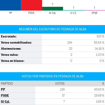
7
1
1
PP
PSOE
IU CyL
U.C.E.
UPyD
RESUMEN DEL ESCRUTINIO DE PEDRAZA DE ALBA
Escrutado:
100 %
Votos contabilizados:
194
85,84 %
Abstenciones:
32
14,16 %
Votos nulos:
2
1,03 %
Votos en blanco:
0
0 %
VOTOS POR PARTIDOS EN PEDRAZA DE ALBA
PARTIDO
VOTOS
%
PP
126
65,63 %
PSOE
57
29,69 %
IU CyL
7
3,65 %