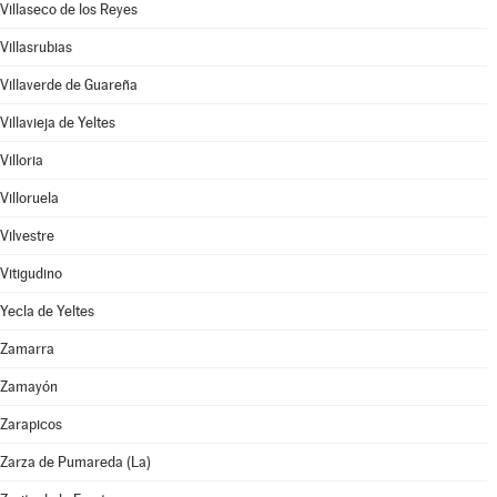
Villaseco de los Reyes
Villasrubias
Villaverde de Guareña
Villavieja de Yeltes
Villoria
Villoruela
Vilvestre
Vitigudino
Yecla de Yeltes
Zamarra
Zamayón
Zarapicos
Zarza de Pumareda (La)