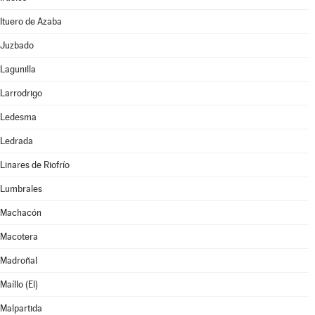
Ituero de Azaba
Juzbado
Lagunilla
Larrodrigo
Ledesma
Ledrada
Linares de Riofrío
Lumbrales
Machacón
Macotera
Madroñal
Maíllo (El)
Malpartida