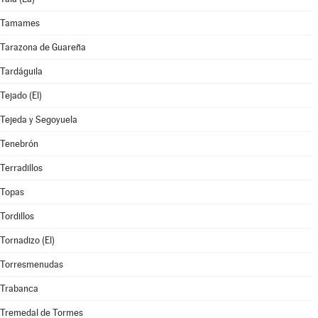
Tamames
Tarazona de Guareña
Tardáguila
Tejado (El)
Tejeda y Segoyuela
Tenebrón
Terradillos
Topas
Tordillos
Tornadizo (El)
Torresmenudas
Trabanca
Tremedal de Tormes