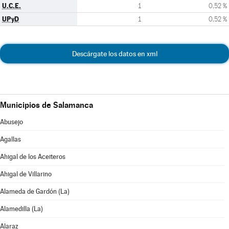
U.C.E.
1
0,52 %
UPyD
1
0,52 %
Descárgate los datos en xml
Municipios de Salamanca
Abusejo
Agallas
Ahigal de los Aceiteros
Ahigal de Villarino
Alameda de Gardón (La)
Alamedilla (La)
Alaraz