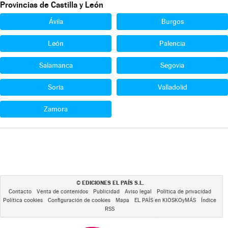
Provincias de Castilla y León
Ávila
Burgos
León
Palencia
Salamanca
Segovia
Soria
Valladolid
Zamora
EDICIONES EL PAÍS S.L.
©
Contacto
Venta de contenidos
Publicidad
Aviso legal
Política de privacidad
Política cookies
Configuración de cookies
Mapa
EL PAÍS en KIOSKOyMÁS
Índice
RSS