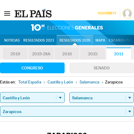
SUSCRÍBETE
10N | Eleccion
NOTICIAS
RESULTADOS 2023
RESULTADOS 2019
MAPA
ESCAÑOS POR 
2019
2019-28A
2016
2015
2011
CONGRESO
SENADO
Estás en:
Total España
»
Castilla y León
»
Salamanca
»
Zarapicos