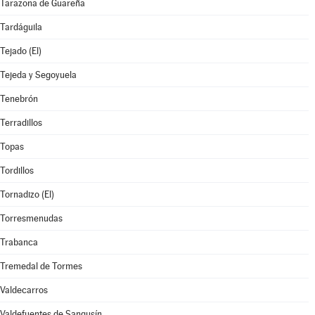
Tarazona de Guareña
Tardáguila
Tejado (El)
Tejeda y Segoyuela
Tenebrón
Terradillos
Topas
Tordillos
Tornadizo (El)
Torresmenudas
Trabanca
Tremedal de Tormes
Valdecarros
Valdefuentes de Sangusín