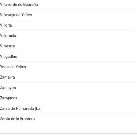
Villaverde de Guareña
Villavieja de Yeltes
Villoria
Villoruela
Vilvestre
Vitigudino
Yecla de Yeltes
Zamarra
Zamayón
Zarapicos
Zarza de Pumareda (La)
Zorita de la Frontera