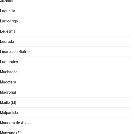
Juzbado
Lagunilla
Larrodrigo
Ledesma
Ledrada
Linares de Riofrío
Lumbrales
Machacón
Macotera
Madroñal
Maíllo (El)
Malpartida
Mancera de Abajo
Manzano (El)