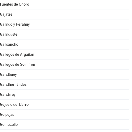
Fuentes de Oñoro
Gajates
Galindo y Perahuy
Galinduste
Galisancho
Gallegos de Argañán
Gallegos de Solmirón
Garcibuey
Garcihernández
Garcirrey
Gejuelo del Barro
Golpejas
Gomecello