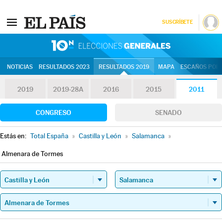
SUSCRÍBETE
10N | Eleccion
NOTICIAS
RESULTADOS 2023
RESULTADOS 2019
MAPA
ESCAÑOS POR 
2019
2019-28A
2016
2015
2011
CONGRESO
SENADO
Estás en:
Total España
»
Castilla y León
»
Salamanca
»
Almenara de Tormes