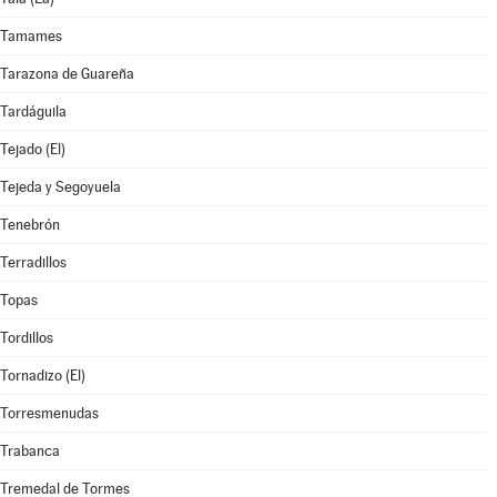
Tamames
Tarazona de Guareña
Tardáguila
Tejado (El)
Tejeda y Segoyuela
Tenebrón
Terradillos
Topas
Tordillos
Tornadizo (El)
Torresmenudas
Trabanca
Tremedal de Tormes