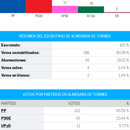
11
10
2
PP
PSOE
UPyD
IU CyL
Eb
RESUMEN DEL ESCRUTINIO DE ALMENARA DE TORMES
Escrutado:
100 %
Votos contabilizados:
196
80,99 %
Abstenciones:
46
19,01 %
Votos nulos:
4
2,04 %
Votos en blanco:
2
1,04 %
VOTOS POR PARTIDOS EN ALMENARA DE TORMES
PARTIDO
VOTOS
%
PP
122
63,54 %
PSOE
45
23,44 %
UPyD
11
5,73 %