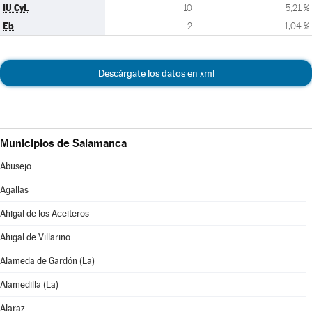
IU CyL
10
5,21 %
Eb
2
1,04 %
Descárgate los datos en xml
Municipios de Salamanca
Abusejo
Agallas
Ahigal de los Aceiteros
Ahigal de Villarino
Alameda de Gardón (La)
Alamedilla (La)
Alaraz