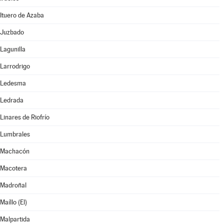
Ituero de Azaba
Juzbado
Lagunilla
Larrodrigo
Ledesma
Ledrada
Linares de Riofrío
Lumbrales
Machacón
Macotera
Madroñal
Maíllo (El)
Malpartida