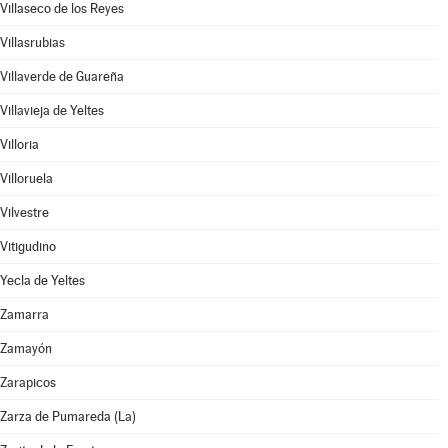
Villaseco de los Reyes
Villasrubias
Villaverde de Guareña
Villavieja de Yeltes
Villoria
Villoruela
Vilvestre
Vitigudino
Yecla de Yeltes
Zamarra
Zamayón
Zarapicos
Zarza de Pumareda (La)