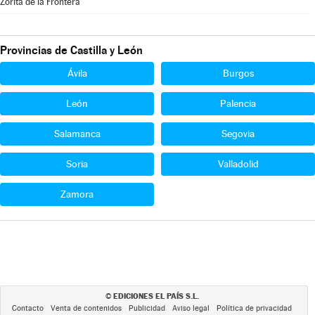
Zorita de la Frontera
Provincias de Castilla y León
Ávila
Burgos
León
Palencia
Salamanca
Segovia
Soria
Valladolid
Zamora
EDICIONES EL PAÍS S.L.
©
Contacto
Venta de contenidos
Publicidad
Aviso legal
Política de privacidad