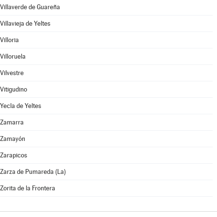
Villaverde de Guareña
Villavieja de Yeltes
Villoria
Villoruela
Vilvestre
Vitigudino
Yecla de Yeltes
Zamarra
Zamayón
Zarapicos
Zarza de Pumareda (La)
Zorita de la Frontera