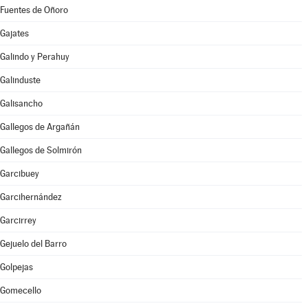
Fuentes de Oñoro
Gajates
Galindo y Perahuy
Galinduste
Galisancho
Gallegos de Argañán
Gallegos de Solmirón
Garcibuey
Garcihernández
Garcirrey
Gejuelo del Barro
Golpejas
Gomecello