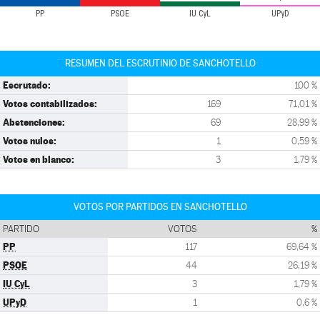
PP
PSOE
IU CyL
UPyD
RESUMEN DEL ESCRUTINIO DE SANCHOTELLO
Escrutado:
100 %
Votos contabilizados:
169
71,01 %
Abstenciones:
69
28,99 %
Votos nulos:
1
0,59 %
Votos en blanco:
3
1,79 %
VOTOS POR PARTIDOS EN SANCHOTELLO
PARTIDO
VOTOS
%
PP
117
69,64 %
PSOE
44
26,19 %
IU CyL
3
1,79 %
UPyD
1
0,6 %