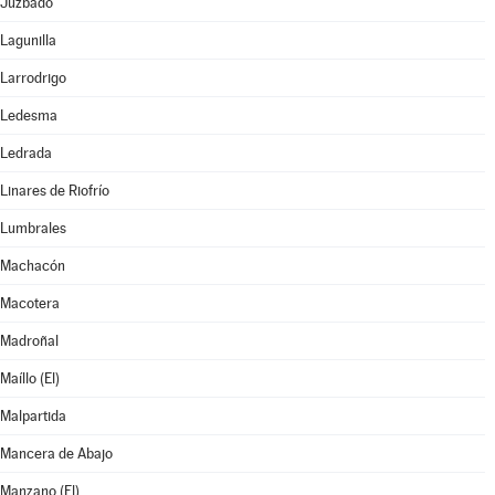
Juzbado
Lagunilla
Larrodrigo
Ledesma
Ledrada
Linares de Riofrío
Lumbrales
Machacón
Macotera
Madroñal
Maíllo (El)
Malpartida
Mancera de Abajo
Manzano (El)