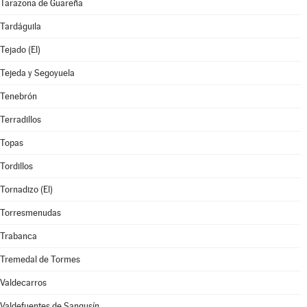
Tarazona de Guareña
Tardáguila
Tejado (El)
Tejeda y Segoyuela
Tenebrón
Terradillos
Topas
Tordillos
Tornadizo (El)
Torresmenudas
Trabanca
Tremedal de Tormes
Valdecarros
Valdefuentes de Sangusín