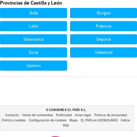
Provincias de Castilla y León
Ávila
Burgos
León
Palencia
Salamanca
Segovia
Soria
Valladolid
Zamora
EDICIONES EL PAÍS S.L.
©
Contacto
Venta de contenidos
Publicidad
Aviso legal
Política de privacidad
Política cookies
Configuración de cookies
Mapa
EL PAÍS en KIOSKOyMÁS
Índice
RSS