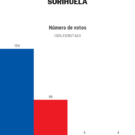
SORIHUELA
Número de votos
100
%
ESCRUTADO
154
66
4
4