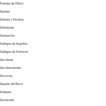
Fuentes de Oñoro
Gajates
Galindo y Perahuy
Galinduste
Galisancho
Gallegos de Argañán
Gallegos de Solmirón
Garcibuey
Garcihernández
Garcirrey
Gejuelo del Barro
Golpejas
Gomecello