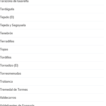
Tarazona de Guareña
Tardáguila
Tejado (El)
Tejeda y Segoyuela
Tenebrón
Terradillos
Topas
Tordillos
Tornadizo (El)
Torresmenudas
Trabanca
Tremedal de Tormes
Valdecarros
Valdefuentes de Sangusín