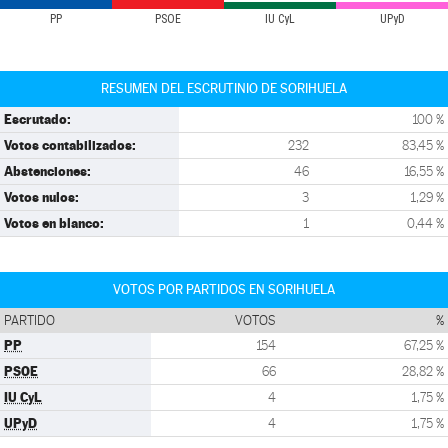
PP
PSOE
IU CyL
UPyD
RESUMEN DEL ESCRUTINIO DE SORIHUELA
Escrutado:
100 %
Votos contabilizados:
232
83,45 %
Abstenciones:
46
16,55 %
Votos nulos:
3
1,29 %
Votos en blanco:
1
0,44 %
VOTOS POR PARTIDOS EN SORIHUELA
PARTIDO
VOTOS
%
PP
154
67,25 %
PSOE
66
28,82 %
IU CyL
4
1,75 %
UPyD
4
1,75 %