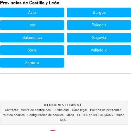
Provincias de Castilla y León
Ávila
Burgos
León
Palencia
Salamanca
Segovia
Soria
Valladolid
Zamora
EDICIONES EL PAÍS S.L.
©
Contacto
Venta de contenidos
Publicidad
Aviso legal
Política de privacidad
Política cookies
Configuración de cookies
Mapa
EL PAÍS en KIOSKOyMÁS
Índice
RSS