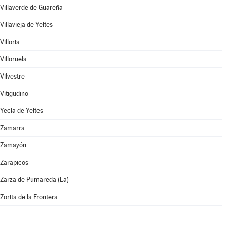
Villaverde de Guareña
Villavieja de Yeltes
Villoria
Villoruela
Vilvestre
Vitigudino
Yecla de Yeltes
Zamarra
Zamayón
Zarapicos
Zarza de Pumareda (La)
Zorita de la Frontera