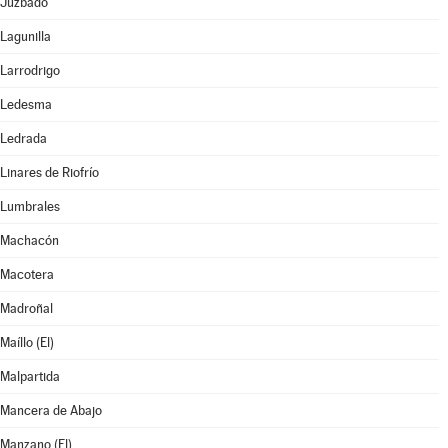
Juzbado
Lagunilla
Larrodrigo
Ledesma
Ledrada
Linares de Riofrío
Lumbrales
Machacón
Macotera
Madroñal
Maíllo (El)
Malpartida
Mancera de Abajo
Manzano (El)