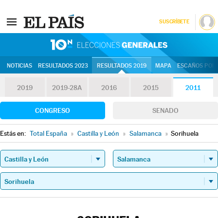
SUSCRÍBETE
10N | Eleccion
NOTICIAS
RESULTADOS 2023
RESULTADOS 2019
MAPA
ESCAÑOS POR 
2019
2019-28A
2016
2015
2011
CONGRESO
SENADO
Estás en:
Total España
»
Castilla y León
»
Salamanca
»
Sorihuela