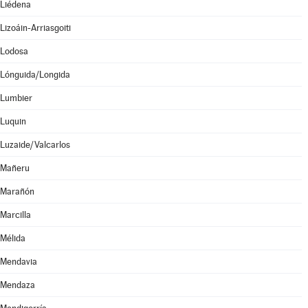
Liédena
Lizoáin-Arriasgoiti
Lodosa
Lónguida/Longida
Lumbier
Luquin
Luzaide/Valcarlos
Mañeru
Marañón
Marcilla
Mélida
Mendavia
Mendaza