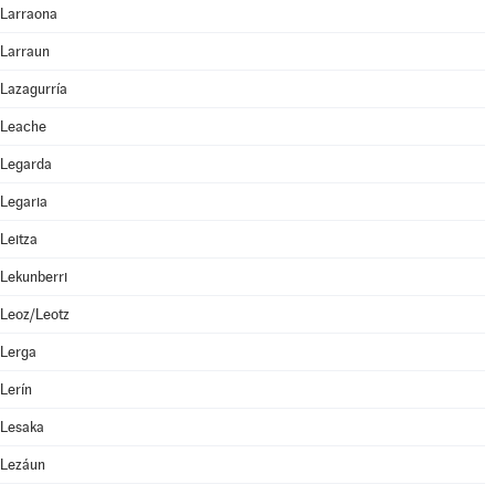
Larraona
Larraun
Lazagurría
Leache
Legarda
Legaria
Leitza
Lekunberri
Leoz/Leotz
Lerga
Lerín
Lesaka
Lezáun