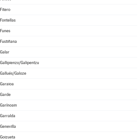
Fitero
Fontellas
Funes
Fustiñana
Galar
Gallipienzo/Galipentzu
Gallués/Galoze
Garaioa
Garde
Garínoain
Garralda
Genevilla
Goizueta