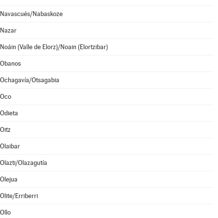
Navascués/Nabaskoze
Nazar
Noáin (Valle de Elorz)/Noain (Elortzibar)
Obanos
Ochagavía/Otsagabia
Oco
Odieta
Oitz
Olaibar
Olazti/Olazagutía
Olejua
Olite/Erriberri
Ollo