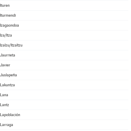
Ituren
Iturmendi
Izagaondoa
Iza/Itza
Izalzu/Itzaltzu
Jaurrieta
Javier
Juslapeña
Lakuntza
Lana
Lantz
Lapoblación
Larraga