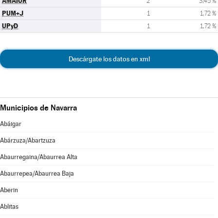
AMAIUR
2
3,45 %
PUM+J
1
1,72 %
UPyD
1
1,72 %
Descárgate los datos en xml
Municipios de Navarra
Abáigar
Abárzuza/Abartzuza
Abaurregaina/Abaurrea Alta
Abaurrepea/Abaurrea Baja
Aberin
Ablitas