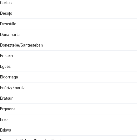
Cortes
Desojo
Dicastillo
Donamaria
Doneztebe/Santesteban
Echarri
Egüés
Elgorriaga
Enériz/Eneritz
Eratsun
Ergoiena
Erro
Eslava