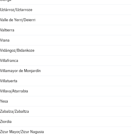
Uztárroz/Uztarroze
Valle de Yerri/Deierri
Valtierra
Viana
Vidángoz/Bidankoze
Villafranca
Villamayor de Monjardín
Villatuerta
Villava/Atarrabia
Yesa
Zabalza/Zabaltza
Ziordia
Zizur Mayor/Zizur Nagusia