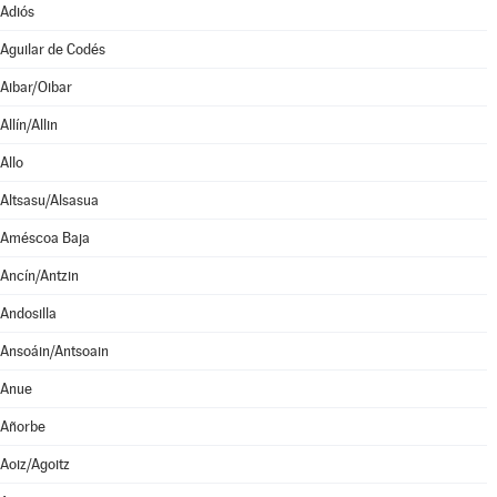
Adiós
Aguilar de Codés
Aibar/Oibar
Allín/Allin
Allo
Altsasu/Alsasua
Améscoa Baja
Ancín/Antzin
Andosilla
Ansoáin/Antsoain
Anue
Añorbe
Aoiz/Agoitz