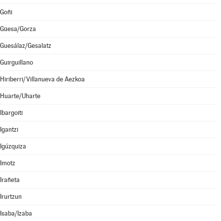
Goñi
Güesa/Gorza
Guesálaz/Gesalatz
Guirguillano
Hiriberri/Villanueva de Aezkoa
Huarte/Uharte
Ibargoiti
Igantzi
Igúzquiza
Imotz
Irañeta
Irurtzun
Isaba/Izaba