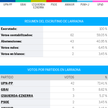
UPN-PP
GBAI
IZQUIERDA-
PSOE
AMAIUR
PUM+J
UPyD
EZKERRA
RESUMEN DEL ESCRUTINIO DE LARRAONA
Escrutado:
100 %
Votos contabilizados:
62
59,05 %
Abstenciones:
43
40,95 %
Votos nulos:
4
6,45 %
Votos en blanco:
2
3,45 %
VOTOS POR PARTIDOS EN LARRAONA
PARTIDO
VOTOS
%
UPN-PP
42
72,41 %
GBAI
5
8,62 %
IZQUIERDA-EZKERRA
3
5,17 %
PSOE
2
3,45 %