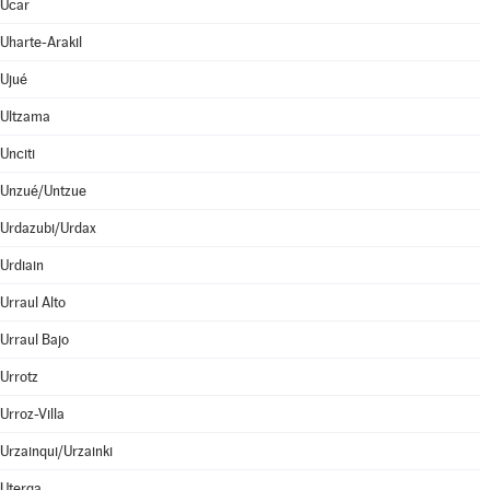
Ucar
Uharte-Arakil
Ujué
Ultzama
Unciti
Unzué/Untzue
Urdazubi/Urdax
Urdiain
Urraul Alto
Urraul Bajo
Urrotz
Urroz-Villa
Urzainqui/Urzainki
Uterga