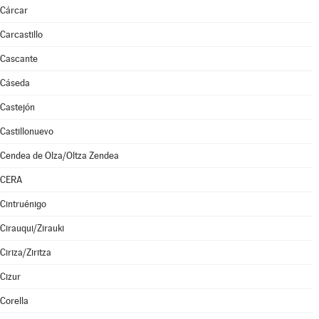
Cárcar
Carcastillo
Cascante
Cáseda
Castejón
Castillonuevo
Cendea de Olza/Oltza Zendea
CERA
Cintruénigo
Cirauqui/Zirauki
Ciriza/Ziritza
Cizur
Corella