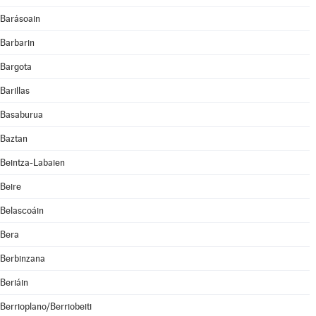
Barásoain
Barbarin
Bargota
Barillas
Basaburua
Baztan
Beintza-Labaien
Beire
Belascoáin
Bera
Berbinzana
Beriáin
Berrioplano/Berriobeiti