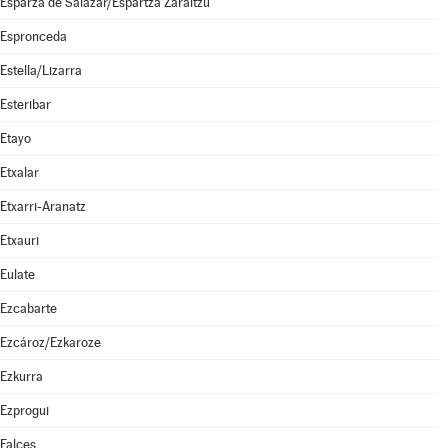
Esparza de Salazar/Espartza Zaraitzu
Espronceda
Estella/Lizarra
Esteribar
Etayo
Etxalar
Etxarri-Aranatz
Etxauri
Eulate
Ezcabarte
Ezcároz/Ezkaroze
Ezkurra
Ezprogui
Falces