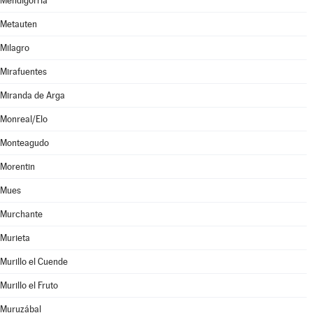
Mendigorría
Metauten
Milagro
Mirafuentes
Miranda de Arga
Monreal/Elo
Monteagudo
Morentin
Mues
Murchante
Murieta
Murillo el Cuende
Murillo el Fruto
Muruzábal