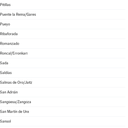
Pitillas
Puente la Reina/Gares
Pueyo
Ribaforada
Romanzado
Roncal/Erronkari
Sada
Saldías
Salinas de Oro/Jaitz
San Adrián
Sangüesa/Zangoza
San Martín de Unx
Sansol