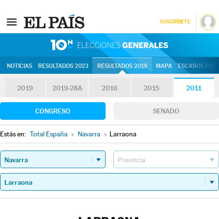
SUSCRÍBETE
10N | Eleccion
NOTICIAS
RESULTADOS 2023
RESULTADOS 2019
MAPA
ESCAÑOS POR 
2019
2019-28A
2016
2015
2011
CONGRESO
SENADO
Estás en:
Total España
»
Navarra
»
Larraona