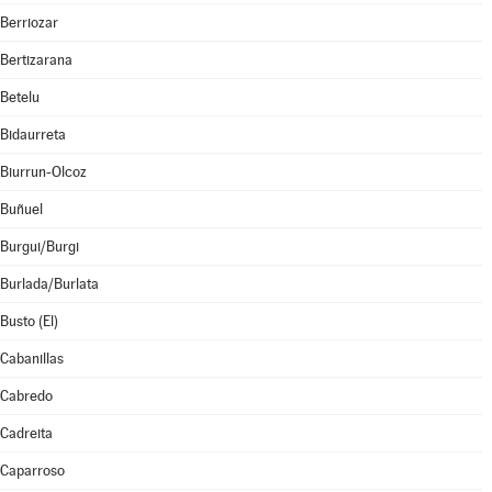
Berriozar
Bertizarana
Betelu
Bidaurreta
Biurrun-Olcoz
Buñuel
Burgui/Burgi
Burlada/Burlata
Busto (El)
Cabanillas
Cabredo
Cadreita
Caparroso