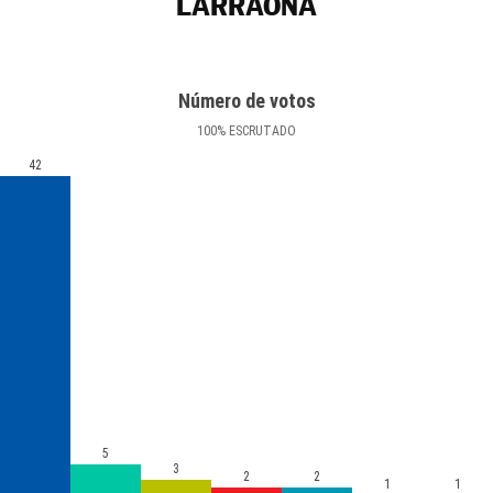
LARRAONA
Número de votos
100
%
ESCRUTADO
42
5
3
2
2
1
1