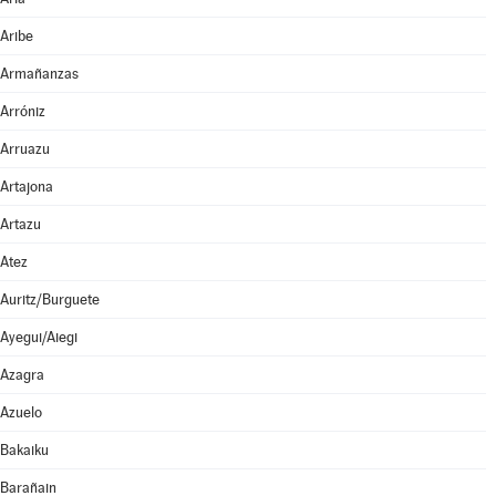
Aribe
Armañanzas
Arróniz
Arruazu
Artajona
Artazu
Atez
Auritz/Burguete
Ayegui/Aiegi
Azagra
Azuelo
Bakaiku
Barañain