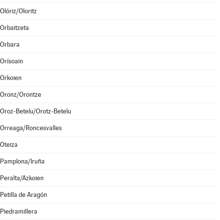
Olóriz/Oloritz
Orbaitzeta
Orbara
Orísoain
Orkoien
Oronz/Orontze
Oroz-Betelu/Orotz-Betelu
Orreaga/Roncesvalles
Oteiza
Pamplona/Iruña
Peralta/Azkoien
Petilla de Aragón
Piedramillera