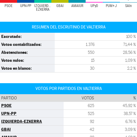
PSOE
UPN-PP
IZQUIERDA-
GBAI
AMAIUR
UPyD
PUM+J
SAIn
EZKERRA
RESUMEN DEL ESCRUTINIO DE VALTIERRA
Escrutado:
100 %
Votos contabilizados:
1.376
71,44 %
Abstenciones:
550
28,56 %
Votos nulos:
15
1,09 %
Votos en blanco:
30
2,2 %
VOTOS POR PARTIDOS EN VALTIERRA
PARTIDO
VOTOS
%
PSOE
625
45,92 %
UPN-PP
525
38,57 %
IZQUIERDA-EZKERRA
92
6,76 %
GBAI
42
3,09 %