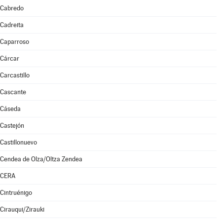
Cabredo
Cadreita
Caparroso
Cárcar
Carcastillo
Cascante
Cáseda
Castejón
Castillonuevo
Cendea de Olza/Oltza Zendea
CERA
Cintruénigo
Cirauqui/Zirauki