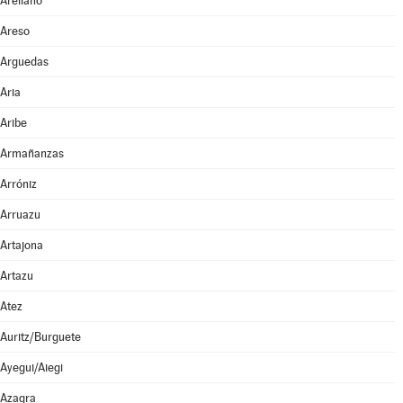
Arellano
Areso
Arguedas
Aria
Aribe
Armañanzas
Arróniz
Arruazu
Artajona
Artazu
Atez
Auritz/Burguete
Ayegui/Aiegi
Azagra