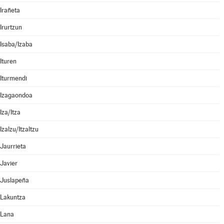
Irañeta
Irurtzun
Isaba/Izaba
Ituren
Iturmendi
Izagaondoa
Iza/Itza
Izalzu/Itzaltzu
Jaurrieta
Javier
Juslapeña
Lakuntza
Lana