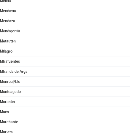
Mélida
Mendavia
Mendaza
Mendigorría
Metauten
Milagro
Mirafuentes
Miranda de Arga
Monreal/Elo
Monteagudo
Morentin
Mues
Murchante
Murieta