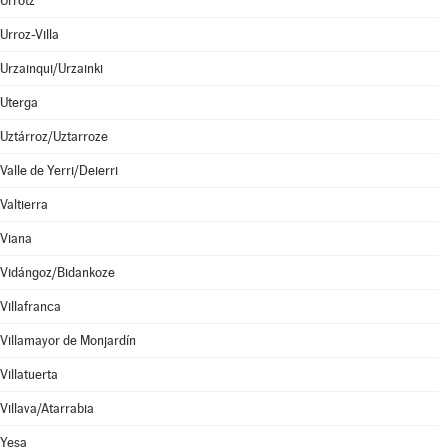
Urrotz
Urroz-Villa
Urzainqui/Urzainki
Uterga
Uztárroz/Uztarroze
Valle de Yerri/Deierri
Valtierra
Viana
Vidángoz/Bidankoze
Villafranca
Villamayor de Monjardín
Villatuerta
Villava/Atarrabia
Yesa