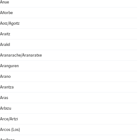
Anue
Añorbe
Aoiz/Agoitz
Araitz
Arakil
Aranarache/Aranaratxe
Aranguren
Arano
Arantza
Aras
Arbizu
Arce/Artzi
Arcos (Los)