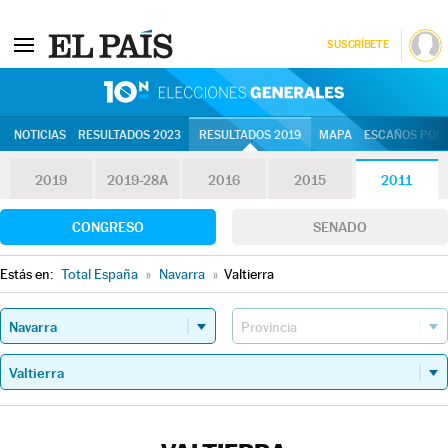
SUSCRÍBETE
10N | Eleccion
NOTICIAS
RESULTADOS 2023
RESULTADOS 2019
MAPA
ESCAÑOS POR 
2019
2019-28A
2016
2015
2011
CONGRESO
SENADO
Estás en:
Total España
»
Navarra
»
Valtierra