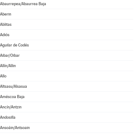
Abaurrepea/Abaurrea Baja
Aberin
Ablitas
Adiós
Aguilar de Codés
Aibar/Oibar
Allín/Allin
Allo
Altsasu/Alsasua
Améscoa Baja
Ancín/Antzin
Andosilla
Ansoáin/Antsoain