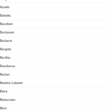
Azuelo
Bakaiku
Barañain
Barásoain
Barbarin
Bargota
Barillas
Basaburua
Baztan
Beintza-Labaien
Beire
Belascoáin
Bera