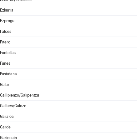
Ezkurra
Ezprogui
Falces
Fitero
Fontellas
Funes
Fustiñana
Galar
Gallipienzo/Galipentzu
Gallués/Galoze
Garaioa
Garde
Garínoain