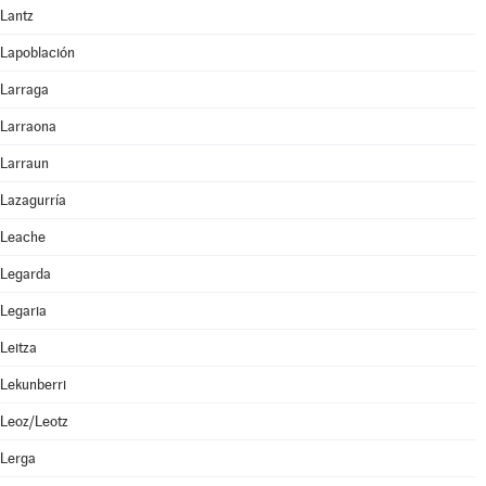
Lantz
Lapoblación
Larraga
Larraona
Larraun
Lazagurría
Leache
Legarda
Legaria
Leitza
Lekunberri
Leoz/Leotz
Lerga