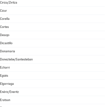
Ciriza/Ziritza
Cizur
Corella
Cortes
Desojo
Dicastillo
Donamaria
Doneztebe/Santesteban
Echarri
Egüés
Elgorriaga
Enériz/Eneritz
Eratsun