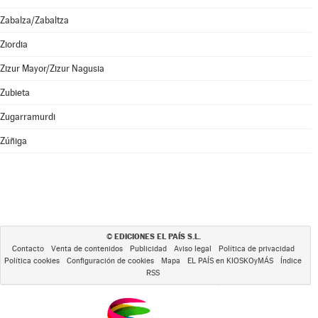
Zabalza/Zabaltza
Ziordia
Zizur Mayor/Zizur Nagusia
Zubieta
Zugarramurdi
Zúñiga
EDICIONES EL PAÍS S.L.
©
Contacto
Venta de contenidos
Publicidad
Aviso legal
Política de privacidad
Política cookies
Configuración de cookies
Mapa
EL PAÍS en KIOSKOyMÁS
Índice
RSS