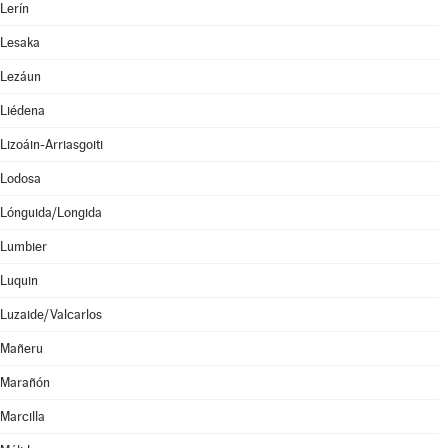
Lerín
Lesaka
Lezáun
Liédena
Lizoáin-Arriasgoiti
Lodosa
Lónguida/Longida
Lumbier
Luquin
Luzaide/Valcarlos
Mañeru
Marañón
Marcilla