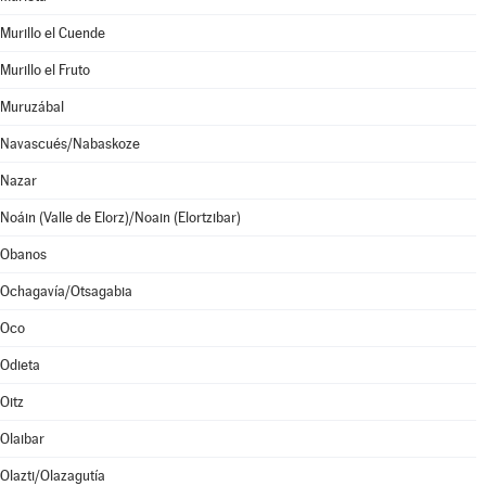
Murillo el Cuende
Murillo el Fruto
Muruzábal
Navascués/Nabaskoze
Nazar
Noáin (Valle de Elorz)/Noain (Elortzibar)
Obanos
Ochagavía/Otsagabia
Oco
Odieta
Oitz
Olaibar
Olazti/Olazagutía