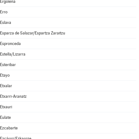
Ergoiena
Erro
Eslava
Esparza de Salazar/Espartza Zaraitzu
Espronceda
Estella/Lizarra
Esteribar
Etayo
Etxalar
Etxarri-Aranatz
Etxauri
Eulate
Ezcabarte
Ezcároz/Ezkaroze