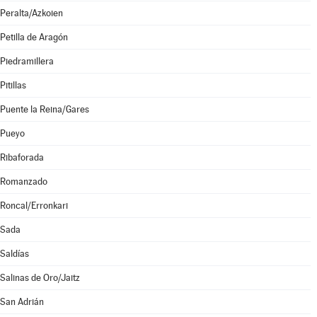
Peralta/Azkoien
Petilla de Aragón
Piedramillera
Pitillas
Puente la Reina/Gares
Pueyo
Ribaforada
Romanzado
Roncal/Erronkari
Sada
Saldías
Salinas de Oro/Jaitz
San Adrián