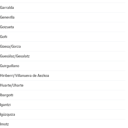
Garralda
Genevilla
Goizueta
Goñi
Güesa/Gorza
Guesálaz/Gesalatz
Guirguillano
Hiriberri/Villanueva de Aezkoa
Huarte/Uharte
Ibargoiti
Igantzi
Igúzquiza
Imotz