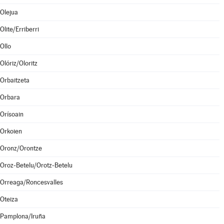
Olejua
Olite/Erriberri
Ollo
Olóriz/Oloritz
Orbaitzeta
Orbara
Orísoain
Orkoien
Oronz/Orontze
Oroz-Betelu/Orotz-Betelu
Orreaga/Roncesvalles
Oteiza
Pamplona/Iruña