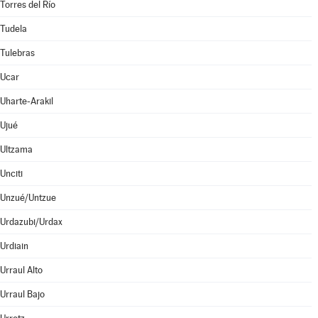
Torres del Río
Tudela
Tulebras
Ucar
Uharte-Arakil
Ujué
Ultzama
Unciti
Unzué/Untzue
Urdazubi/Urdax
Urdiain
Urraul Alto
Urraul Bajo