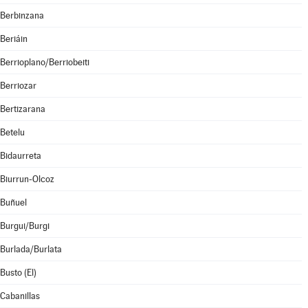
Berbinzana
Beriáin
Berrioplano/Berriobeiti
Berriozar
Bertizarana
Betelu
Bidaurreta
Biurrun-Olcoz
Buñuel
Burgui/Burgi
Burlada/Burlata
Busto (El)
Cabanillas