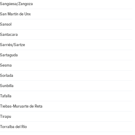
Sangüesa/Zangoza
San Martín de Unx
Sansol
Santacara
Sarriés/Sartze
Sartaguda
Sesma
Sorlada
Sunbilla
Tafalla
Tiebas-Muruarte de Reta
Tirapu
Torralba del Río