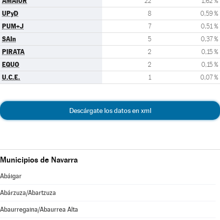
AMAIUR
22
1,62 %
UPyD
8
0,59 %
PUM+J
7
0,51 %
SAIn
5
0,37 %
PIRATA
2
0,15 %
EQUO
2
0,15 %
U.C.E.
1
0,07 %
Descárgate los datos en xml
Municipios de Navarra
Abáigar
Abárzuza/Abartzuza
Abaurregaina/Abaurrea Alta