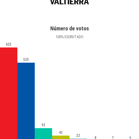
VALTIERRA
Número de votos
100
%
ESCRUTADO
625
525
92
42
22
8
7
5