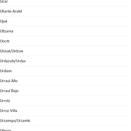
Ucar
Uharte-Arakil
Ujué
Ultzama
Unciti
Unzué/Untzue
Urdazubi/Urdax
Urdiain
Urraul Alto
Urraul Bajo
Urrotz
Urroz-Villa
Urzainqui/Urzainki
Uterga