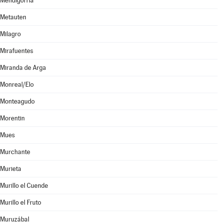
Mendigorría
Metauten
Milagro
Mirafuentes
Miranda de Arga
Monreal/Elo
Monteagudo
Morentin
Mues
Murchante
Murieta
Murillo el Cuende
Murillo el Fruto
Muruzábal