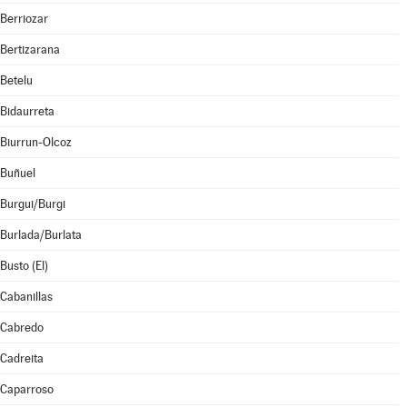
Berriozar
Bertizarana
Betelu
Bidaurreta
Biurrun-Olcoz
Buñuel
Burgui/Burgi
Burlada/Burlata
Busto (El)
Cabanillas
Cabredo
Cadreita
Caparroso