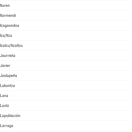
Ituren
Iturmendi
Izagaondoa
Iza/Itza
Izalzu/Itzaltzu
Jaurrieta
Javier
Juslapeña
Lakuntza
Lana
Lantz
Lapoblación
Larraga