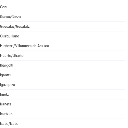
Goñi
Güesa/Gorza
Guesálaz/Gesalatz
Guirguillano
Hiriberri/Villanueva de Aezkoa
Huarte/Uharte
Ibargoiti
Igantzi
Igúzquiza
Imotz
Irañeta
Irurtzun
Isaba/Izaba