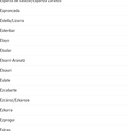
Esparza de Salazar/Espartza Zaraitzu
Espronceda
Estella/Lizarra
Esteribar
Etayo
Etxalar
Etxarri-Aranatz
Etxauri
Eulate
Ezcabarte
Ezcároz/Ezkaroze
Ezkurra
Ezprogui
Falces