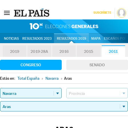
SUSCRÍBETE
10N | Eleccion
NOTICIAS
RESULTADOS 2023
RESULTADOS 2019
MAPA
ESCAÑOS POR 
2019
2019-28A
2016
2015
2011
CONGRESO
SENADO
Estás en:
Total España
»
Navarra
»
Aras