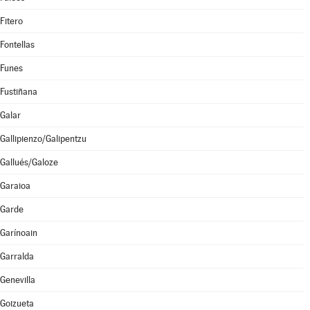
Fitero
Fontellas
Funes
Fustiñana
Galar
Gallipienzo/Galipentzu
Gallués/Galoze
Garaioa
Garde
Garínoain
Garralda
Genevilla
Goizueta