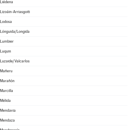
Liédena
Lizoáin-Arriasgoiti
Lodosa
Lónguida/Longida
Lumbier
Luquin
Luzaide/Valcarlos
Mañeru
Marañón
Marcilla
Mélida
Mendavia
Mendaza