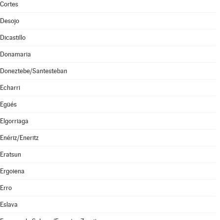
Cortes
Desojo
Dicastillo
Donamaria
Doneztebe/Santesteban
Echarri
Egüés
Elgorriaga
Enériz/Eneritz
Eratsun
Ergoiena
Erro
Eslava