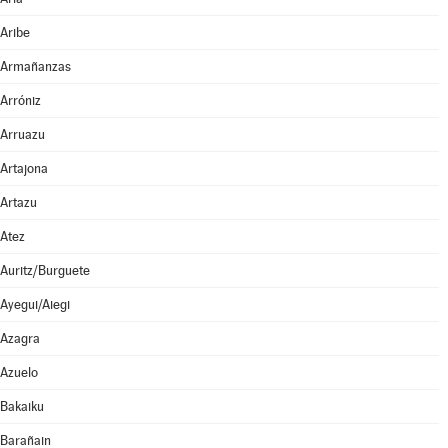
Aribe
Armañanzas
Arróniz
Arruazu
Artajona
Artazu
Atez
Auritz/Burguete
Ayegui/Aiegi
Azagra
Azuelo
Bakaiku
Barañain