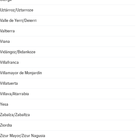
Uztárroz/Uztarroze
Valle de Yerri/Deierri
Valtierra
Viana
Vidángoz/Bidankoze
Villafranca
Villamayor de Monjardín
Villatuerta
Villava/Atarrabia
Yesa
Zabalza/Zabaltza
Ziordia
Zizur Mayor/Zizur Nagusia