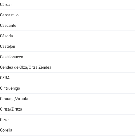
Cárcar
Carcastillo
Cascante
Cáseda
Castejón
Castillonuevo
Cendea de Olza/Oltza Zendea
CERA
Cintruénigo
Cirauqui/Zirauki
Ciriza/Ziritza
Cizur
Corella