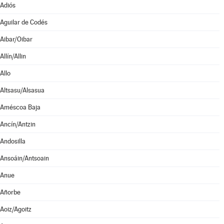
Adiós
Aguilar de Codés
Aibar/Oibar
Allín/Allin
Allo
Altsasu/Alsasua
Améscoa Baja
Ancín/Antzin
Andosilla
Ansoáin/Antsoain
Anue
Añorbe
Aoiz/Agoitz