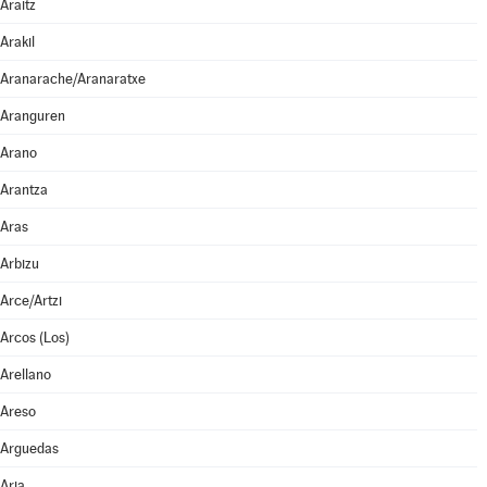
Araitz
Arakil
Aranarache/Aranaratxe
Aranguren
Arano
Arantza
Aras
Arbizu
Arce/Artzi
Arcos (Los)
Arellano
Areso
Arguedas
Aria