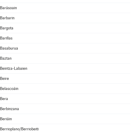
Barásoain
Barbarin
Bargota
Barillas
Basaburua
Baztan
Beintza-Labaien
Beire
Belascoáin
Bera
Berbinzana
Beriáin
Berrioplano/Berriobeiti