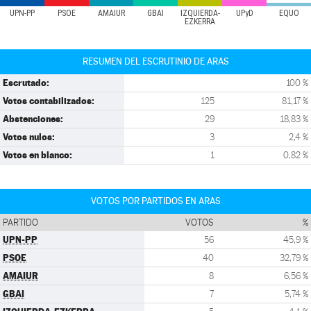
UPN-PP
PSOE
AMAIUR
GBAI
IZQUIERDA-
UPyD
EQUO
EZKERRA
RESUMEN DEL ESCRUTINIO DE ARAS
Escrutado:
100 %
Votos contabilizados:
125
81,17 %
Abstenciones:
29
18,83 %
Votos nulos:
3
2,4 %
Votos en blanco:
1
0,82 %
VOTOS POR PARTIDOS EN ARAS
PARTIDO
VOTOS
%
UPN-PP
56
45,9 %
PSOE
40
32,79 %
AMAIUR
8
6,56 %
GBAI
7
5,74 %