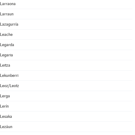
Larraona
Larraun
Lazagurría
Leache
Legarda
Legaria
Leitza
Lekunberri
Leoz/Leotz
Lerga
Lerín
Lesaka
Lezáun