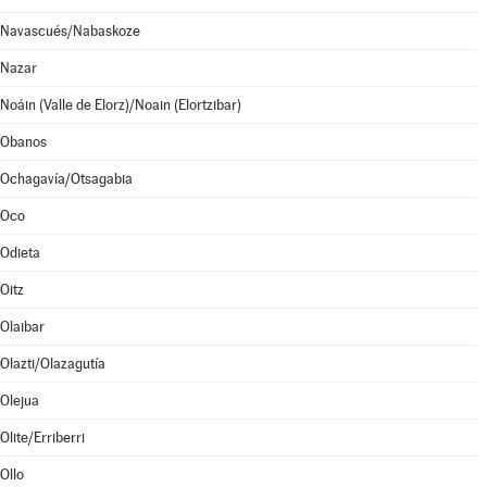
Navascués/Nabaskoze
Nazar
Noáin (Valle de Elorz)/Noain (Elortzibar)
Obanos
Ochagavía/Otsagabia
Oco
Odieta
Oitz
Olaibar
Olazti/Olazagutía
Olejua
Olite/Erriberri
Ollo