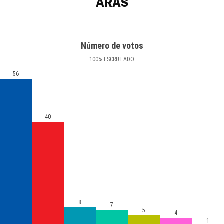
ARAS
Número de votos
100
%
ESCRUTADO
56
40
8
7
5
4
1