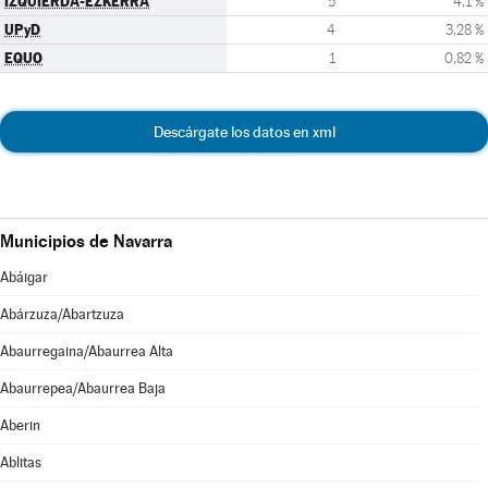
IZQUIERDA-EZKERRA
5
4,1 %
UPyD
4
3,28 %
EQUO
1
0,82 %
Descárgate los datos en xml
Municipios de Navarra
Abáigar
Abárzuza/Abartzuza
Abaurregaina/Abaurrea Alta
Abaurrepea/Abaurrea Baja
Aberin
Ablitas