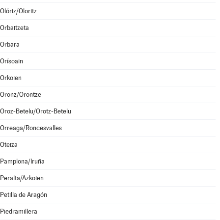
Olóriz/Oloritz
Orbaitzeta
Orbara
Orísoain
Orkoien
Oronz/Orontze
Oroz-Betelu/Orotz-Betelu
Orreaga/Roncesvalles
Oteiza
Pamplona/Iruña
Peralta/Azkoien
Petilla de Aragón
Piedramillera