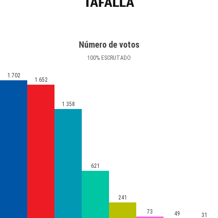
TAFALLA
Número de votos
100
%
ESCRUTADO
1.702
1.652
1.358
621
241
73
49
31