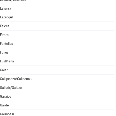
Ezkurra
Ezprogui
Falces
Fitero
Fontellas
Funes
Fustiñana
Galar
Gallipienzo/Galipentzu
Gallués/Galoze
Garaioa
Garde
Garínoain