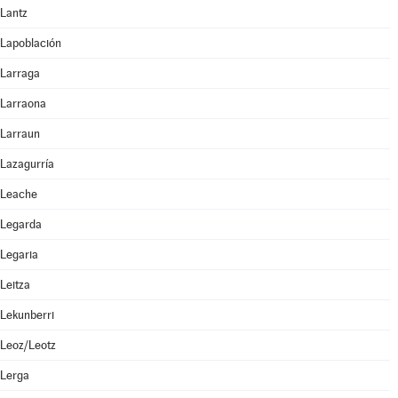
Lantz
Lapoblación
Larraga
Larraona
Larraun
Lazagurría
Leache
Legarda
Legaria
Leitza
Lekunberri
Leoz/Leotz
Lerga