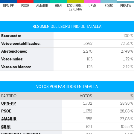
UPN-PP
PSOE
AMAIUR
GBAI
IZQUIERDA-
UPyD
EQUO
PIRATA
EZKERRA
RESUMEN DEL ESCRUTINIO DE TAFALLA
Escrutado:
100 %
Votos contabilizados:
5.987
72,51 %
Abstenciones:
2.270
27,49 %
Votos nulos:
103
1,72 %
Votos en blanco:
125
2,12 %
VOTOS POR PARTIDOS EN TAFALLA
PARTIDO
VOTOS
%
UPN-PP
1.702
28,93 %
PSOE
1.652
28,08 %
AMAIUR
1.358
23,08 %
GBAI
621
10,55 %