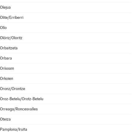
Olejua
Olite/Erriberri
Ollo
Olóriz/Oloritz
Orbaitzeta
Orbara
Orísoain
Orkoien
Oronz/Orontze
Oroz-Betelu/Orotz-Betelu
Orreaga/Roncesvalles
Oteiza
Pamplona/Iruña