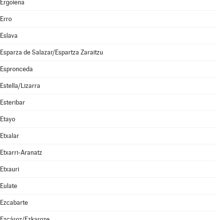
Ergoiena
Erro
Eslava
Esparza de Salazar/Espartza Zaraitzu
Espronceda
Estella/Lizarra
Esteribar
Etayo
Etxalar
Etxarri-Aranatz
Etxauri
Eulate
Ezcabarte
Ezcároz/Ezkaroze