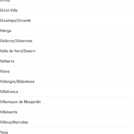
Urrotz
Urroz-Villa
Urzainqui/Urzainki
Uterga
Uztárroz/Uztarroze
Valle de Yerri/Deierri
Valtierra
Viana
Vidángoz/Bidankoze
Villafranca
Villamayor de Monjardín
Villatuerta
Villava/Atarrabia
Yesa