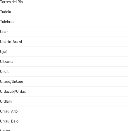
Torres del Río
Tudela
Tulebras
Ucar
Uharte-Arakil
Ujué
Ultzama
Unciti
Unzué/Untzue
Urdazubi/Urdax
Urdiain
Urraul Alto
Urraul Bajo