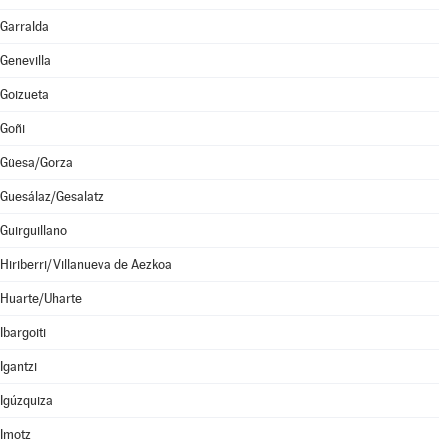
Garralda
Genevilla
Goizueta
Goñi
Güesa/Gorza
Guesálaz/Gesalatz
Guirguillano
Hiriberri/Villanueva de Aezkoa
Huarte/Uharte
Ibargoiti
Igantzi
Igúzquiza
Imotz