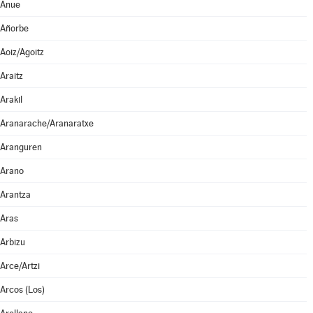
Anue
Añorbe
Aoiz/Agoitz
Araitz
Arakil
Aranarache/Aranaratxe
Aranguren
Arano
Arantza
Aras
Arbizu
Arce/Artzi
Arcos (Los)