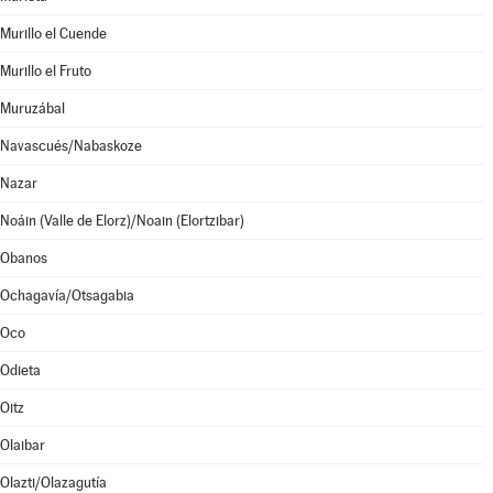
Murillo el Cuende
Murillo el Fruto
Muruzábal
Navascués/Nabaskoze
Nazar
Noáin (Valle de Elorz)/Noain (Elortzibar)
Obanos
Ochagavía/Otsagabia
Oco
Odieta
Oitz
Olaibar
Olazti/Olazagutía