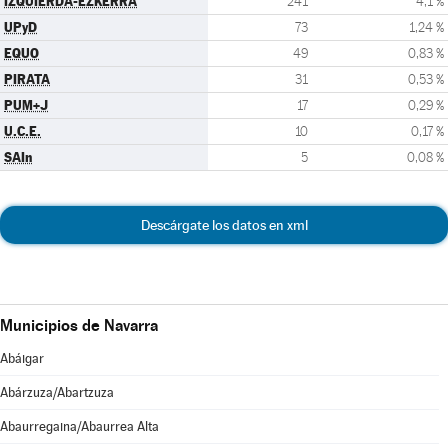
IZQUIERDA-EZKERRA
241
4,1 %
UPyD
73
1,24 %
EQUO
49
0,83 %
PIRATA
31
0,53 %
PUM+J
17
0,29 %
U.C.E.
10
0,17 %
SAIn
5
0,08 %
Descárgate los datos en xml
Municipios de Navarra
Abáigar
Abárzuza/Abartzuza
Abaurregaina/Abaurrea Alta