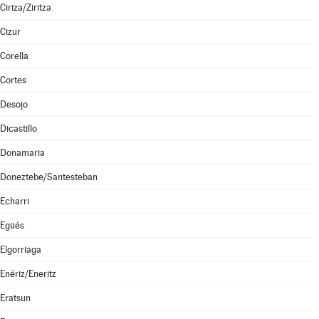
Ciriza/Ziritza
Cizur
Corella
Cortes
Desojo
Dicastillo
Donamaria
Doneztebe/Santesteban
Echarri
Egüés
Elgorriaga
Enériz/Eneritz
Eratsun