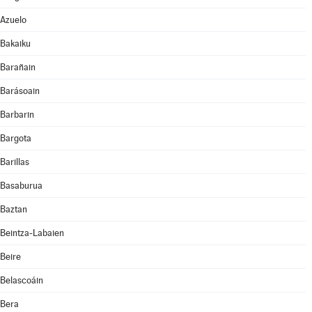
Azuelo
Bakaiku
Barañain
Barásoain
Barbarin
Bargota
Barillas
Basaburua
Baztan
Beintza-Labaien
Beire
Belascoáin
Bera