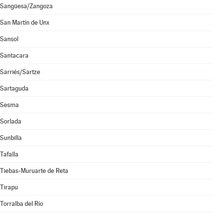
Sangüesa/Zangoza
San Martín de Unx
Sansol
Santacara
Sarriés/Sartze
Sartaguda
Sesma
Sorlada
Sunbilla
Tafalla
Tiebas-Muruarte de Reta
Tirapu
Torralba del Río