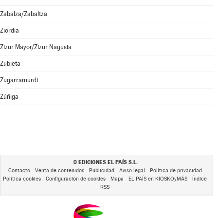
Zabalza/Zabaltza
Ziordia
Zizur Mayor/Zizur Nagusia
Zubieta
Zugarramurdi
Zúñiga
EDICIONES EL PAÍS S.L.
©
Contacto
Venta de contenidos
Publicidad
Aviso legal
Política de privacidad
Política cookies
Configuración de cookies
Mapa
EL PAÍS en KIOSKOyMÁS
Índice
RSS