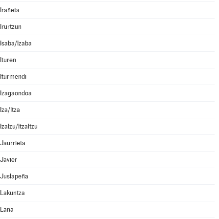
Irañeta
Irurtzun
Isaba/Izaba
Ituren
Iturmendi
Izagaondoa
Iza/Itza
Izalzu/Itzaltzu
Jaurrieta
Javier
Juslapeña
Lakuntza
Lana