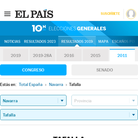
SUSCRÍBETE
10N | Eleccion
NOTICIAS
RESULTADOS 2023
RESULTADOS 2019
MAPA
ESCAÑOS POR 
2019
2019-28A
2016
2015
2011
CONGRESO
SENADO
Estás en:
Total España
»
Navarra
»
Tafalla