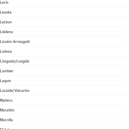
Lerín
Lesaka
Lezáun
Liédena
Lizoáin-Arriasgoiti
Lodosa
Lónguida/Longida
Lumbier
Luquin
Luzaide/Valcarlos
Mañeru
Marañón
Marcilla