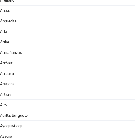
Arellano
Areso
Arguedas
Aria
Aribe
Armañanzas
Arróniz
Arruazu
Artajona
Artazu
Atez
Auritz/Burguete
Ayegui/Aiegi
Azagra