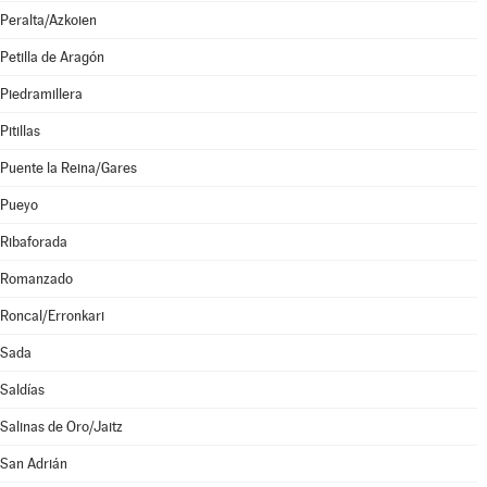
Peralta/Azkoien
Petilla de Aragón
Piedramillera
Pitillas
Puente la Reina/Gares
Pueyo
Ribaforada
Romanzado
Roncal/Erronkari
Sada
Saldías
Salinas de Oro/Jaitz
San Adrián