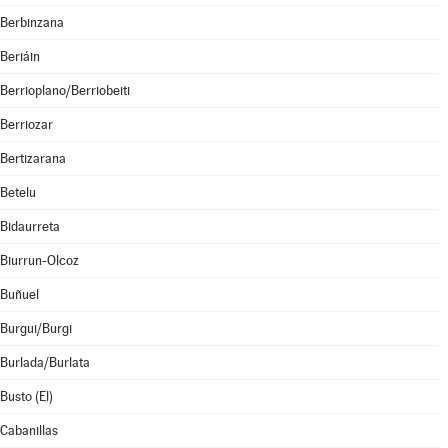
Berbinzana
Beriáin
Berrioplano/Berriobeiti
Berriozar
Bertizarana
Betelu
Bidaurreta
Biurrun-Olcoz
Buñuel
Burgui/Burgi
Burlada/Burlata
Busto (El)
Cabanillas