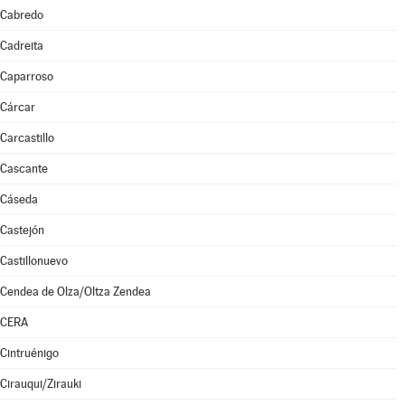
Cabredo
Cadreita
Caparroso
Cárcar
Carcastillo
Cascante
Cáseda
Castejón
Castillonuevo
Cendea de Olza/Oltza Zendea
CERA
Cintruénigo
Cirauqui/Zirauki