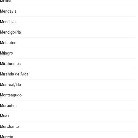
Mélida
Mendavia
Mendaza
Mendigorría
Metauten
Milagro
Mirafuentes
Miranda de Arga
Monreal/Elo
Monteagudo
Morentin
Mues
Murchante
Murieta