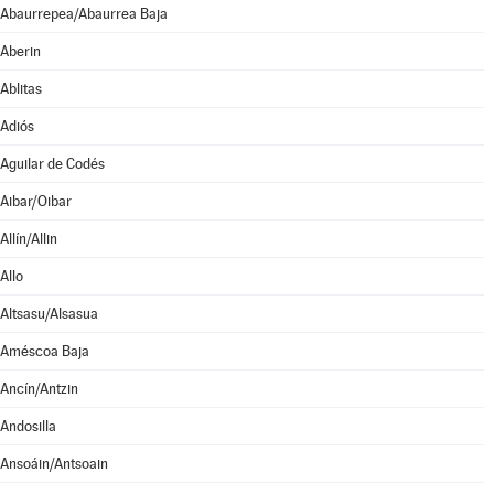
Abaurrepea/Abaurrea Baja
Aberin
Ablitas
Adiós
Aguilar de Codés
Aibar/Oibar
Allín/Allin
Allo
Altsasu/Alsasua
Améscoa Baja
Ancín/Antzin
Andosilla
Ansoáin/Antsoain