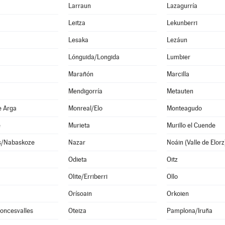
Larraun
Lazagurría
Leitza
Lekunberri
Lesaka
Lezáun
Lónguida/Longida
Lumbier
Marañón
Marcilla
Mendigorría
Metauten
e Arga
Monreal/Elo
Monteagudo
e
Murieta
Murillo el Cuende
s/Nabaskoze
Nazar
Odieta
Oitz
Olite/Erriberri
Ollo
Orísoain
Orkoien
oncesvalles
Oteiza
Pamplona/Iruña