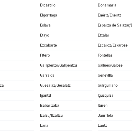
Dicastillo
Donamaria
Elgorriaga
Enériz/Eneritz
Eslava
Etayo
Etxalar
Ezcabarte
Ezcároz/Ezkaroze
Fitero
Fontellas
Gallipienzo/Galipentzu
Gallués/Galoze
Garralda
Genevilla
za
Guesálaz/Gesalatz
Guirguillano
Igantzi
Igúzquiza
Isaba/Izaba
Ituren
Izalzu/Itzaltzu
Jaurrieta
Lana
Lantz