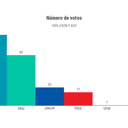
Número de votos
100
%
ESCRUTADO
63
23
17
1
GBAI
UPN-PP
PSOE
UPyD