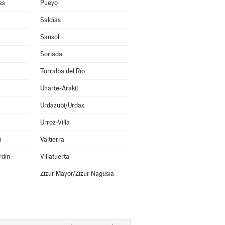
es
Pueyo
Saldías
Sansol
Sorlada
Torralba del Río
Uharte-Arakil
Urdazubi/Urdax
Urroz-Villa
i
Valtierra
rdín
Villatuerta
Zizur Mayor/Zizur Nagusia