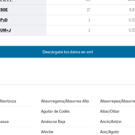
PSOE
17
8,8
UPyD
1
0,5
PUM+J
1
0,5
Descárgate los datos en xml
Abartzuza
Abaurregaina/Abaurrea Alta
Abaurrepea/Abaurre
Aguilar de Codés
Aibar/Oibar
sasua
Améscoa Baja
Ancín/Antzin
Añorbe
Aoiz/Agoitz