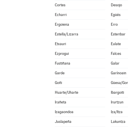
Cortes
Desojo
Echarri
Egüés
Ergoiena
Erro
Estella/Lizarra
Esteribar
Etxauri
Eulate
Ezprogui
Falces
Fustiñana
Galar
Garde
Garínoain
Goñi
Güesa/Gor
Huarte/Uharte
Ibargoiti
Irañeta
Irurtzun
Izagaondoa
Iza/Itza
Juslapeña
Lakuntza