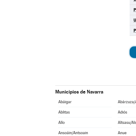
Municipios de Navarra
Abáigar
Abárzuza/
Ablitas
Adiós
Allo
Altsasu/Al
Ansoáin/Antsoain
Anue