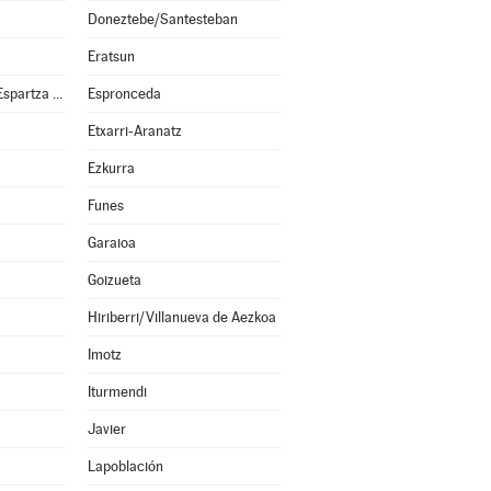
Doneztebe/Santesteban
Eratsun
Esparza de Salazar/Espartza Zaraitzu
Espronceda
Etxarri-Aranatz
Ezkurra
Funes
Garaioa
Goizueta
Hiriberri/Villanueva de Aezkoa
Imotz
Iturmendi
Javier
Lapoblación