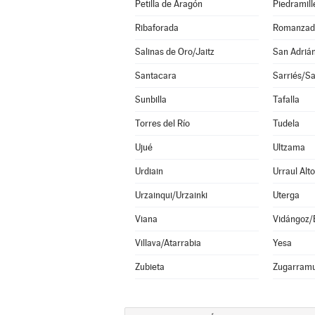
Petilla de Aragón
Piedramill
Ribaforada
Romanzad
Salinas de Oro/Jaitz
San Adriá
Santacara
Sarriés/Sa
Sunbilla
Tafalla
Torres del Río
Tudela
Ujué
Ultzama
Urdiain
Urraul Alto
Urzainqui/Urzainki
Uterga
Viana
Vidángoz/
Villava/Atarrabia
Yesa
Zubieta
Zugarramu