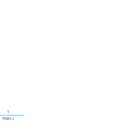
1
PUM+J