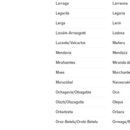
Larraga
Larraona
Legarda
Legaria
Lerga
Lerín
Lizoáin-Arriasgoiti
Lodosa
Luzaide/Valcarlos
Mañeru
Mendavia
Mendaza
Mirafuentes
Miranda d
Mues
Murchant
Muruzábal
Navascué
Ochagavía/Otsagabia
Oco
Olazti/Olazagutía
Olejua
Orbaitzeta
Orbara
Oroz-Betelu/Orotz-Betelu
Orreaga/R