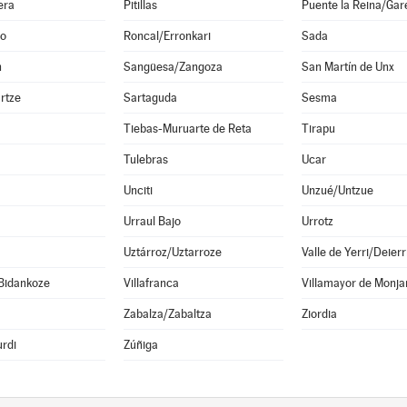
era
Pitillas
Puente la Reina/Gar
o
Roncal/Erronkari
Sada
n
Sangüesa/Zangoza
San Martín de Unx
rtze
Sartaguda
Sesma
Tiebas-Muruarte de Reta
Tirapu
Tulebras
Ucar
Unciti
Unzué/Untzue
Urraul Bajo
Urrotz
Uztárroz/Uztarroze
Valle de Yerri/Deierr
Bidankoze
Villafranca
Villamayor de Monja
Zabalza/Zabaltza
Ziordia
rdi
Zúñiga