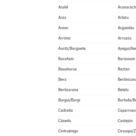
Arakil
Aranarach
Aras
Arbizu
Areso
Arguedas
Arróniz
Arruazu
Auritz/Burguete
Ayegui/Aie
Barañain
Barásoain
Basaburua
Baztan
Bera
Berbinzan
Bertizarana
Betelu
Burgui/Burgi
Burlada/Bu
Cadreita
Caparroso
Cáseda
Castejón
Cintruénigo
Cirauqui/Z