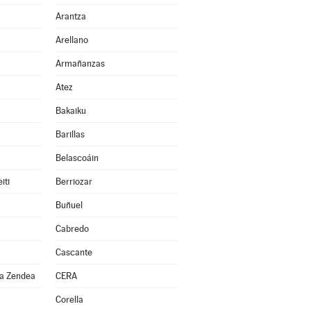
Arantza
Arellano
Armañanzas
Atez
Bakaiku
Barillas
Belascoáin
iti
Berriozar
Buñuel
Cabredo
Cascante
za Zendea
CERA
Corella