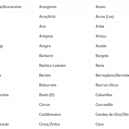
e/Aranaratxe
Aranguren
Arano
Arce/Artzi
Arcos (Los)
Aria
Aribe
Artajona
Artazu
gi
Azagra
Azuelo
Barbarin
Bargota
Beintza-Labaien
Beire
a
Beriáin
Berrioplano/Berriobe
Bidaurreta
Biurrun-Olcoz
rlata
Busto (El)
Cabanillas
Cárcar
Carcastillo
Castillonuevo
Cendea de Olza/Olt
irauki
Ciriza/Ziritza
Cizur