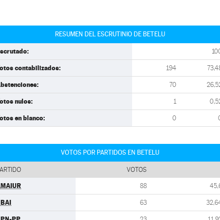
RESUMEN DEL ESCRUTINIO DE BETELU
scrutado:
10
otos contabilizados:
194
73,4
bstenciones:
70
26,5
otos nulos:
1
0,5
otos en blanco:
0
VOTOS POR PARTIDOS EN BETELU
ARTIDO
VOTOS
AMAIUR
88
45,
BAI
63
32,6
UPN-PP
23
11,9