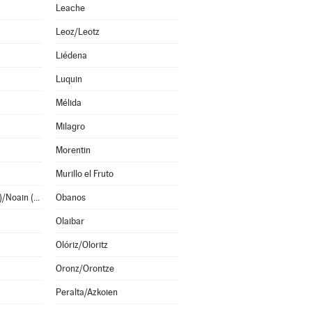
Leache
Leoz/Leotz
Liédena
Luquin
Mélida
Milagro
Morentin
Murillo el Fruto
Noáin (Valle de Elorz)/Noain (Elortzibar)
Obanos
Olaibar
Olóriz/Oloritz
Oronz/Orontze
Peralta/Azkoien