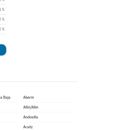
1 %
2 %
2 %
a Baja
Aberin
Allín/Allin
Andosilla
Araitz