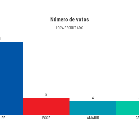
Número de votos
100
%
ESCRUTADO
1
5
4
-PP
PSOE
AMAIUR
G