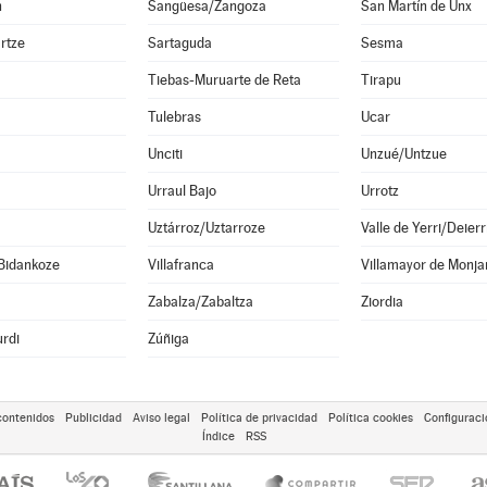
n
Sangüesa/Zangoza
San Martín de Unx
rtze
Sartaguda
Sesma
Tiebas-Muruarte de Reta
Tirapu
Tulebras
Ucar
Unciti
Unzué/Untzue
Urraul Bajo
Urrotz
Uztárroz/Uztarroze
Valle de Yerri/Deierr
Bidankoze
Villafranca
Villamayor de Monja
Zabalza/Zabaltza
Ziordia
rdi
Zúñiga
contenidos
Publicidad
Aviso legal
Política de privacidad
Política cookies
Configuraci
Índice
RSS