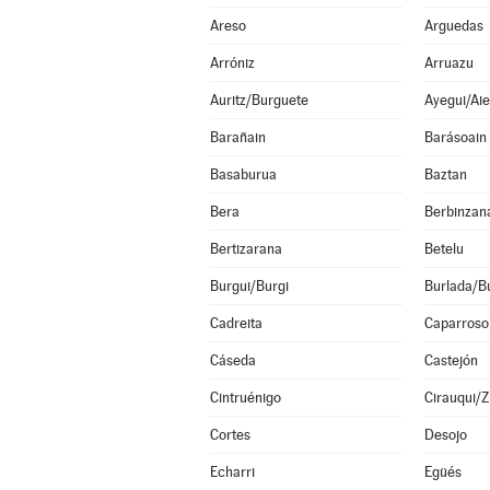
Areso
Arguedas
Arróniz
Arruazu
Auritz/Burguete
Ayegui/Aie
Barañain
Barásoain
Basaburua
Baztan
Bera
Berbinzan
Bertizarana
Betelu
Burgui/Burgi
Burlada/Bu
Cadreita
Caparroso
Cáseda
Castejón
Cintruénigo
Cirauqui/Z
Cortes
Desojo
Echarri
Egüés