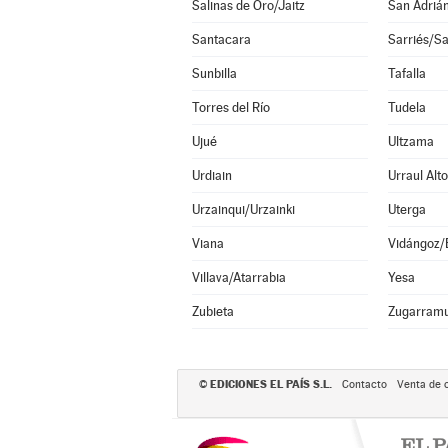
Salinas de Oro/Jaitz
San Adriá
Santacara
Sarriés/Sa
Sunbilla
Tafalla
Torres del Río
Tudela
Ujué
Ultzama
Urdiain
Urraul Alto
Urzainqui/Urzainki
Uterga
Viana
Vidángoz/
Villava/Atarrabia
Yesa
Zubieta
Zugarramu
EDICIONES EL PAÍS S.L.
©
Contacto
Venta de 