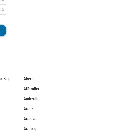
6 %
a Baja
Aberin
Allín/Allin
Andosilla
Araitz
Arantza
Arellano