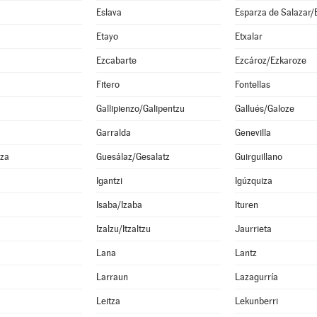
Eslava
Etayo
Etxalar
Ezcabarte
Ezcároz/Ezkaroze
Fitero
Fontellas
Gallipienzo/Galipentzu
Gallués/Galoze
Garralda
Genevilla
za
Guesálaz/Gesalatz
Guirguillano
Igantzi
Igúzquiza
Isaba/Izaba
Ituren
Izalzu/Itzaltzu
Jaurrieta
Lana
Lantz
Larraun
Lazagurría
Leitza
Lekunberri