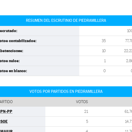
RESUMEN DEL ESCRUTINIO DE PIEDRAMILLERA
scrutado:
10
otos contabilizados:
35
77,7
bstenciones:
10
22,2
otos nulos:
1
2,8
otos en blanco:
0
VOTOS POR PARTIDOS EN PIEDRAMILLERA
ARTIDO
VOTOS
UPN-PP
21
61,7
PSOE
5
14,7
AMAIUR
4
11,7