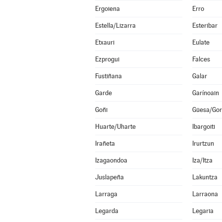
Ergoiena
Erro
Estella/Lizarra
Esteribar
Etxauri
Eulate
Ezprogui
Falces
Fustiñana
Galar
Garde
Garínoain
Goñi
Güesa/Gor
Huarte/Uharte
Ibargoiti
Irañeta
Irurtzun
Izagaondoa
Iza/Itza
Juslapeña
Lakuntza
Larraga
Larraona
Legarda
Legaria