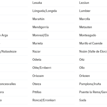
Lesaka
Lezáun
Lónguida/Longida
Lumbier
Marañón
Marcilla
Mendigorría
Metauten
e Arga
Monreal/Elo
Monteagudo
e
Murieta
Murillo el Cuende
s/Nabaskoze
Nazar
Odieta
Oitz
Olite/Erriberri
Ollo
Orísoain
Orkoien
oncesvalles
Oteiza
Pamplona/Iruña
era
Pitillas
Puente la Reina/Gar
o
Roncal/Erronkari
Sada