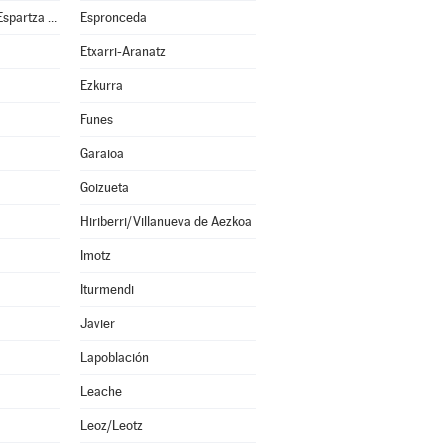
Esparza de Salazar/Espartza Zaraitzu
Espronceda
Etxarri-Aranatz
Ezkurra
Funes
Garaioa
Goizueta
Hiriberri/Villanueva de Aezkoa
Imotz
Iturmendi
Javier
Lapoblación
Leache
Leoz/Leotz