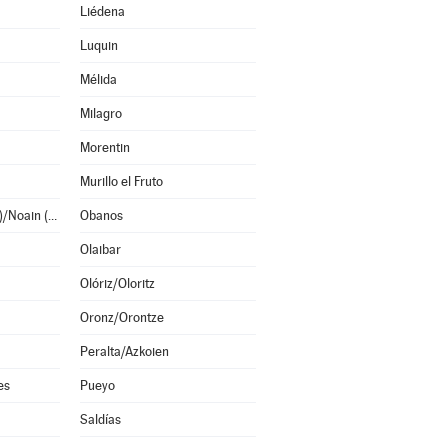
Liédena
Luquin
Mélida
Milagro
Morentin
Murillo el Fruto
Noáin (Valle de Elorz)/Noain (Elortzibar)
Obanos
Olaibar
Olóriz/Oloritz
Oronz/Orontze
Peralta/Azkoien
es
Pueyo
Saldías