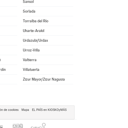
Sansol
Sorlada
Torralba del Río
Uharte-Arakil
Urdazubi/Urdax
Urroz-Villa
i
Valtierra
rdín
Villatuerta
Zizur Mayor/Zizur Nagusia
ón de cookies
Mapa
EL PAÍS en KIOSKOyMÁS