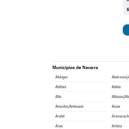
G
Municipios de Navarra
Abáigar
Abárzuza/
Ablitas
Adiós
Allo
Altsasu/Al
Ansoáin/Antsoain
Anue
Arakil
Aranarach
Aras
Arbizu