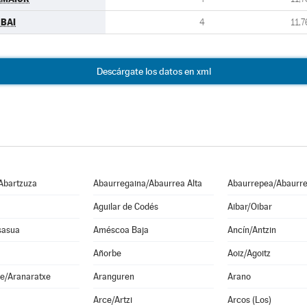
BAI
4
11,7
Descárgate los datos en xml
Abartzuza
Abaurregaina/Abaurrea Alta
Abaurrepea/Abaurre
Aguilar de Codés
Aibar/Oibar
sasua
Améscoa Baja
Ancín/Antzin
Añorbe
Aoiz/Agoitz
e/Aranaratxe
Aranguren
Arano
Arce/Artzi
Arcos (Los)