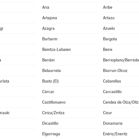
Aria
Aribe
Artajona
Artazu
gi
Azagra
Azuelo
Barbarin
Bargota
Beintza-Labaien
Beire
a
Beriáin
Berrioplano/Berriobe
Bidaurreta
Biurrun-Olcoz
rlata
Busto (El)
Cabanillas
Cárcar
Carcastillo
Castillonuevo
Cendea de Olza/Olt
irauki
Ciriza/Ziritza
Cizur
Dicastillo
Donamaria
Elgorriaga
Enériz/Eneritz