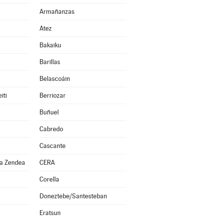
Armañanzas
Atez
Bakaiku
Barillas
Belascoáin
iti
Berriozar
Buñuel
Cabredo
Cascante
za Zendea
CERA
Corella
Doneztebe/Santesteban
Eratsun