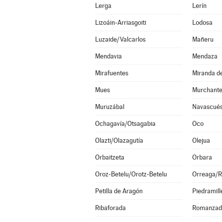
Lerga
Lerín
Lizoáin-Arriasgoiti
Lodosa
Luzaide/Valcarlos
Mañeru
Mendavia
Mendaza
Mirafuentes
Miranda d
Mues
Murchant
Muruzábal
Navascué
Ochagavía/Otsagabia
Oco
Olazti/Olazagutía
Olejua
Orbaitzeta
Orbara
Oroz-Betelu/Orotz-Betelu
Orreaga/R
Petilla de Aragón
Piedramill
Ribaforada
Romanzad