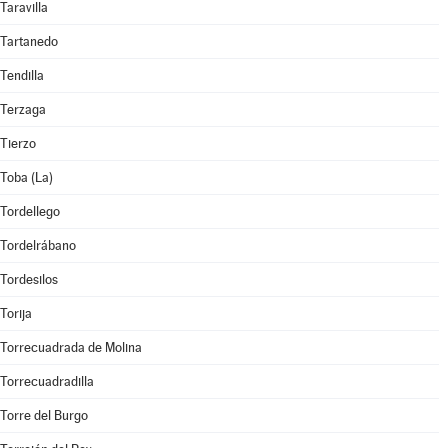
Taravilla
Tartanedo
Tendilla
Terzaga
Tierzo
Toba (La)
Tordellego
Tordelrábano
Tordesilos
Torija
Torrecuadrada de Molina
Torrecuadradilla
Torre del Burgo