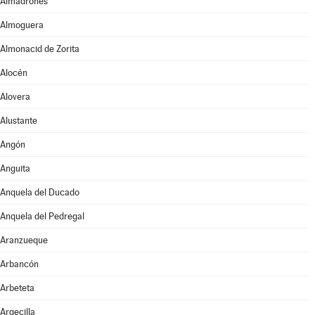
Almadrones
Almoguera
Almonacid de Zorita
Alocén
Alovera
Alustante
Angón
Anguita
Anquela del Ducado
Anquela del Pedregal
Aranzueque
Arbancón
Arbeteta
Argecilla