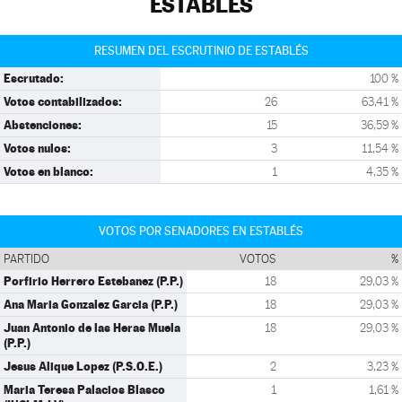
ESTABLÉS
RESUMEN DEL ESCRUTINIO DE ESTABLÉS
Escrutado:
100 %
Votos contabilizados:
26
63,41 %
Abstenciones:
15
36,59 %
Votos nulos:
3
11,54 %
Votos en blanco:
1
4,35 %
VOTOS POR SENADORES EN ESTABLÉS
PARTIDO
VOTOS
%
Porfirio Herrero Estebanez (P.P.)
18
29,03 %
Ana Maria Gonzalez Garcia (P.P.)
18
29,03 %
Juan Antonio de las Heras Muela
18
29,03 %
(P.P.)
Jesus Alique Lopez (P.S.O.E.)
2
3,23 %
Maria Teresa Palacios Blasco
1
1,61 %