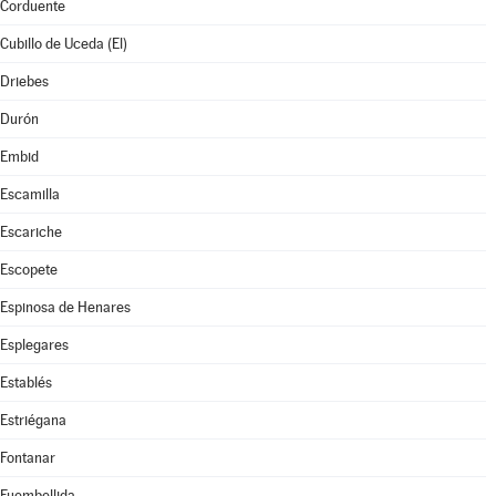
Corduente
Cubillo de Uceda (El)
Driebes
Durón
Embid
Escamilla
Escariche
Escopete
Espinosa de Henares
Esplegares
Establés
Estriégana
Fontanar
Fuembellida