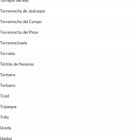
Torrejón del Rey
Torremocha de Jadraque
Torremocha del Campo
Torremocha del Pinar
Torremochuela
Torrubia
Tórtola de Henares
Tortuera
Tortuero
Traíd
Trijueque
Trillo
Uceda
Ujados