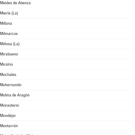
Miedes de Atienza
Mierla (La)
Millana
Milmarcos
Miñosa (La)
Mirabueno
Miralrío
Mochales
Mohernando
Molina de Aragón
Monasterio
Mondéjar
Montarrón