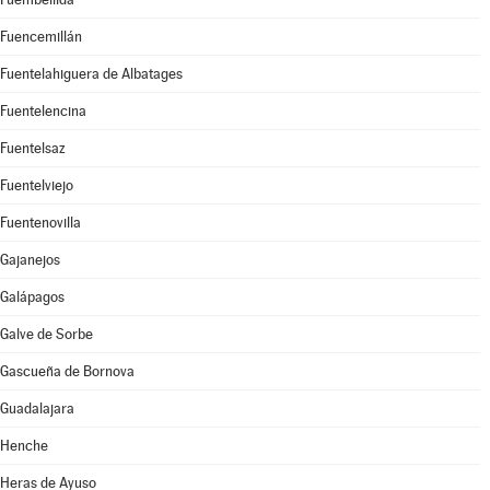
Fuencemillán
Fuentelahiguera de Albatages
Fuentelencina
Fuentelsaz
Fuentelviejo
Fuentenovilla
Gajanejos
Galápagos
Galve de Sorbe
Gascueña de Bornova
Guadalajara
Henche
Heras de Ayuso