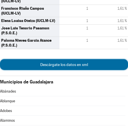
(IUCLM-LV)
Francisco Riaño Campos
1
1,61 %
(IUCLM-LV)
Elena Loaisa Oteiza (IUCLM-LV)
1
1,61 %
Jose Luis Tenorio Pasamon
1
1,61 %
(P.S.O.E.)
Paloma Nieves Garcia Atance
1
1,61 %
(P.S.O.E.)
Descárgate los datos en xml
Municipios de Guadalajara
Abánades
Ablanque
Adobes
Alaminos