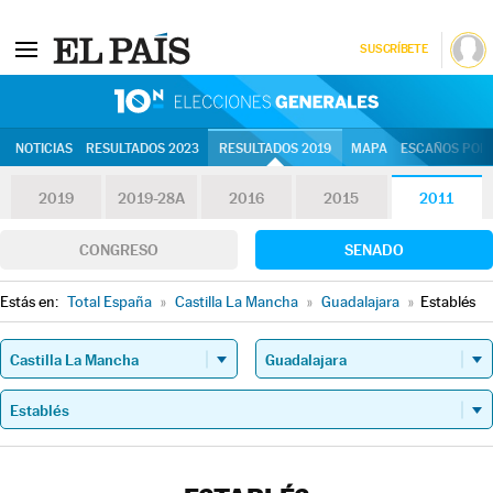
SUSCRÍBETE
10N | Eleccion
NOTICIAS
RESULTADOS 2023
RESULTADOS 2019
MAPA
ESCAÑOS POR 
2019
2019-28A
2016
2015
2011
CONGRESO
SENADO
Estás en:
Total España
»
Castilla La Mancha
»
Guadalajara
»
Establés