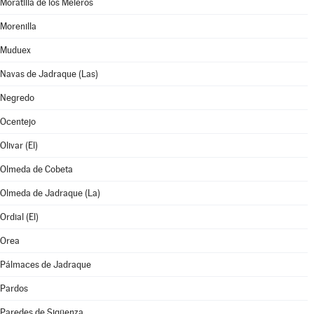
Moratilla de los Meleros
Morenilla
Muduex
Navas de Jadraque (Las)
Negredo
Ocentejo
Olivar (El)
Olmeda de Cobeta
Olmeda de Jadraque (La)
Ordial (El)
Orea
Pálmaces de Jadraque
Pardos
Paredes de Sigüenza