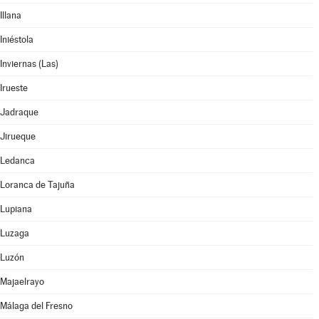
Illana
Iniéstola
Inviernas (Las)
Irueste
Jadraque
Jirueque
Ledanca
Loranca de Tajuña
Lupiana
Luzaga
Luzón
Majaelrayo
Málaga del Fresno