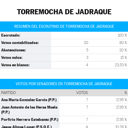
TORREMOCHA DE JADRAQUE
RESUMEN DEL ESCRUTINIO DE TORREMOCHA DE JADRAQUE
Escrutado:
100 %
Votos contabilizados:
20
80 %
Abstenciones:
5
20 %
Votos nulos:
3
15 %
Votos en blanco:
4
23,53 %
VOTOS POR SENADORES EN TORREMOCHA DE JADRAQUE
PARTIDO
VOTOS
%
Ana Maria Gonzalez Garcia (P.P.)
7
17,95 %
Juan Antonio de las Heras Muela
7
17,95 %
(P.P.)
Porfirio Herrero Estebanez (P.P.)
7
17,95 %
Jesus Alique Lopez (P.S.O.E.)
4
10,26 %