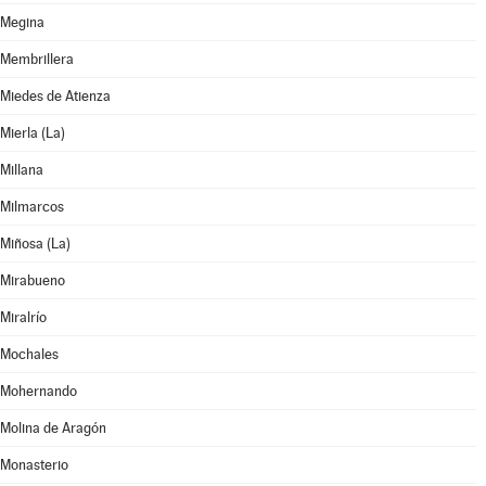
Megina
Membrillera
Miedes de Atienza
Mierla (La)
Millana
Milmarcos
Miñosa (La)
Mirabueno
Miralrío
Mochales
Mohernando
Molina de Aragón
Monasterio