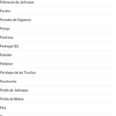
Pálmaces de Jadraque
Pardos
Paredes de Sigüenza
Pareja
Pastrana
Pedregal (El)
Peñalén
Peñalver
Peralejos de las Truchas
Peralveche
Pinilla de Jadraque
Pinilla de Molina
Pioz