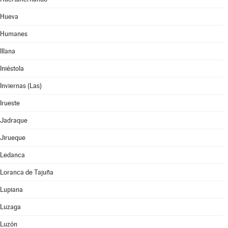
Hueva
Humanes
Illana
Iniéstola
Inviernas (Las)
Irueste
Jadraque
Jirueque
Ledanca
Loranca de Tajuña
Lupiana
Luzaga
Luzón