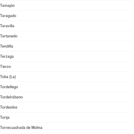
Tamajón
Taragudo
Taravilla
Tartanedo
Tendilla
Terzaga
Tierzo
Toba (La)
Tordellego
Tordelrábano
Tordesilos
Torija
Torrecuadrada de Molina