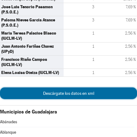
Jose Luis Tenorio Pasamon
3
7,69 %
(P.S.O.E.)
Paloma Nieves Garcia Atance
3
7,69 %
(P.S.O.E.)
Maria Teresa Palacios Blasco
1
2,56 %
(IUCLM-LV)
Juan Antonio Fariñas Chavez
1
2,56 %
(UPyD)
Francisco Riaño Campos
1
2,56 %
(IUCLM-LV)
Elena Loaisa Oteiza (IUCLM-LV)
1
2,56 %
Descárgate los datos en xml
Municipios de Guadalajara
Abánades
Ablanque