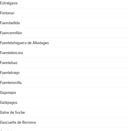
Estriégana
Fontanar
Fuembellida
Fuencemillán
Fuentelahiguera de Albatages
Fuentelencina
Fuentelsaz
Fuentelviejo
Fuentenovilla
Gajanejos
Galápagos
Galve de Sorbe
Gascueña de Bornova