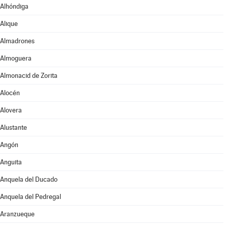
Alhóndiga
Alique
Almadrones
Almoguera
Almonacid de Zorita
Alocén
Alovera
Alustante
Angón
Anguita
Anquela del Ducado
Anquela del Pedregal
Aranzueque