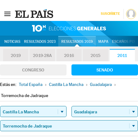
SUSCRÍBETE
10N | Eleccion
NOTICIAS
RESULTADOS 2023
RESULTADOS 2019
MAPA
ESCAÑOS POR 
2019
2019-28A
2016
2015
2011
CONGRESO
SENADO
Estás en:
Total España
»
Castilla La Mancha
»
Guadalajara
»
Torremocha de Jadraque