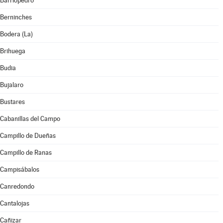
Barriopedro
Berninches
Bodera (La)
Brihuega
Budia
Bujalaro
Bustares
Cabanillas del Campo
Campillo de Dueñas
Campillo de Ranas
Campisábalos
Canredondo
Cantalojas
Cañizar