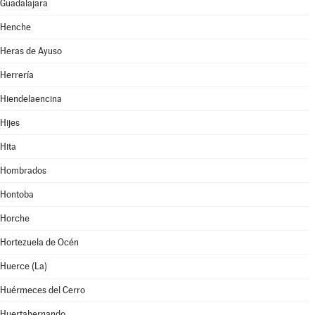
Guadalajara
Henche
Heras de Ayuso
Herrería
Hiendelaencina
Hijes
Hita
Hombrados
Hontoba
Horche
Hortezuela de Océn
Huerce (La)
Huérmeces del Cerro
Huertahernando