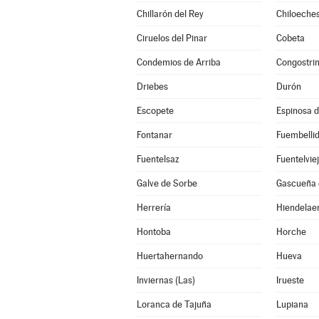
Chillarón del Rey
Chiloeche
Ciruelos del Pinar
Cobeta
Condemios de Arriba
Congostri
Driebes
Durón
Escopete
Espinosa 
Fontanar
Fuembelli
Fuentelsaz
Fuentelvie
Galve de Sorbe
Gascueña 
Herrería
Hiendelae
Hontoba
Horche
Huertahernando
Hueva
Inviernas (Las)
Irueste
Loranca de Tajuña
Lupiana