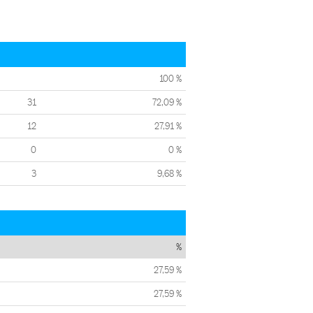
100 %
31
72,09 %
12
27,91 %
0
0 %
3
9,68 %
%
27,59 %
27,59 %