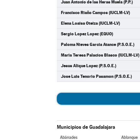
Juan Antonio de las Heras Muela (P.P.)
Francisco Riaño Campos (IUCLM-LV)
Elena Loaisa Oteiza (IUCLM-LV)
Sergio Lopez Lopez (EQUO)
Paloma Nieves Garcia Atance (P.S.O.E.)
Maria Teresa Palacios Blasco (IUCLM-LV)
Jesus Alique Lopez (P.S.O.E.)
Jose Luis Tenorio Pasamon (P.S.O.E.)
Municipios de Guadalajara
Abánades
Ablanque