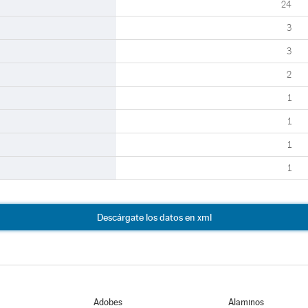
24
3
3
2
1
1
1
1
Descárgate los datos en xml
Adobes
Alaminos