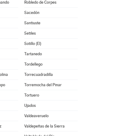
nando
Robledo de Corpes
Sacedón
Santiuste
Setiles
Sotillo (El)
Tartanedo
Tordellego
olina
Torrecuadradilla
mpo
Torremocha del Pinar
Tortuero
Ujados
Valdeaveruelo
z
Valdepeñas de la Sierra