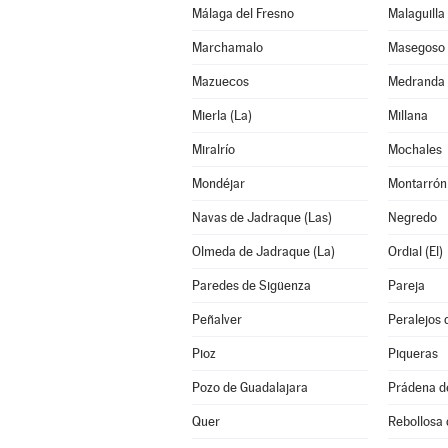
Málaga del Fresno
Malaguilla
Marchamalo
Masegoso 
Mazuecos
Medranda
Mierla (La)
Millana
Miralrío
Mochales
Mondéjar
Montarrón
Navas de Jadraque (Las)
Negredo
Olmeda de Jadraque (La)
Ordial (El)
Paredes de Sigüenza
Pareja
Peñalver
Peralejos 
Pioz
Piqueras
Pozo de Guadalajara
Prádena d
Quer
Rebollosa