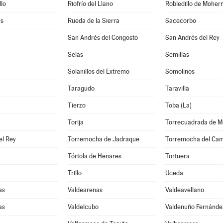
llo
Riofrío del Llano
Robledillo de Moher
s
Rueda de la Sierra
Sacecorbo
San Andrés del Congosto
San Andrés del Rey
Selas
Semillas
Solanillos del Extremo
Somolinos
Taragudo
Taravilla
Tierzo
Toba (La)
Torija
Torrecuadrada de M
el Rey
Torremocha de Jadraque
Torremocha del Ca
Tórtola de Henares
Tortuera
Trillo
Uceda
as
Valdearenas
Valdeavellano
as
Valdelcubo
Valdenuño Fernánde