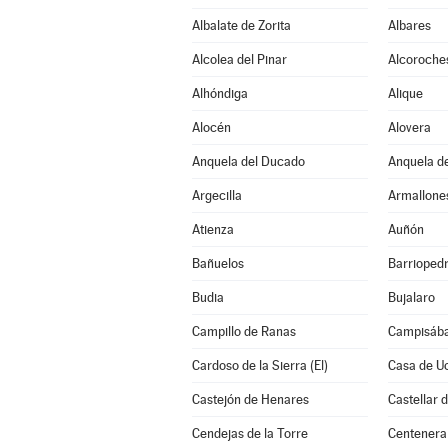
Albalate de Zorita
Albares
Alcolea del Pinar
Alcoroche
Alhóndiga
Alique
Alocén
Alovera
Anquela del Ducado
Anquela de
Argecilla
Armallone
Atienza
Auñón
Bañuelos
Barrioped
Budia
Bujalaro
Campillo de Ranas
Campisába
Cardoso de la Sierra (El)
Casa de U
Castejón de Henares
Castellar 
Cendejas de la Torre
Centenera