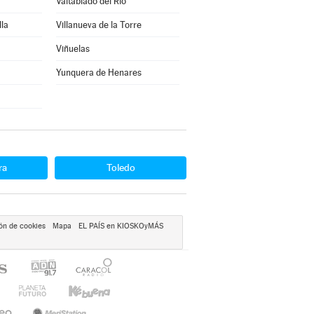
Valtablado del Río
lla
Villanueva de la Torre
Viñuelas
Yunquera de Henares
ra
Toledo
ón de cookies
Mapa
EL PAÍS en KIOSKOyMÁS