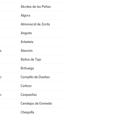
Alcolea de las Peñas
Algora
Almonacid de Zorita
Anguita
Arbeteta
s
Atanzón
Baños de Tajo
Brihuega
o
Campillo de Dueñas
Cañizar
o
Caspueñas
Cendejas de Enmedio
Chequilla