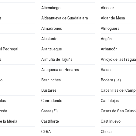
Albendiego
Alcocer
s
Aldeanueva de Guadalajara
Algar de Mesa
Almadrones
Almoguera
Alustante
Angón
l Pedregal
Aranzueque
Arbancón
s
Armuña de Tajuña
Arroyo de las Fragua
Azuqueca de Henares
Baides
ro
Berninches
Bodera (La)
Bustares
Cabanillas del Camp
los
Canredondo
Cantalojas
ceda
Casar (El)
Casas de San Galind
de la Muela
Castilforte
Castilnuevo
CERA
Checa