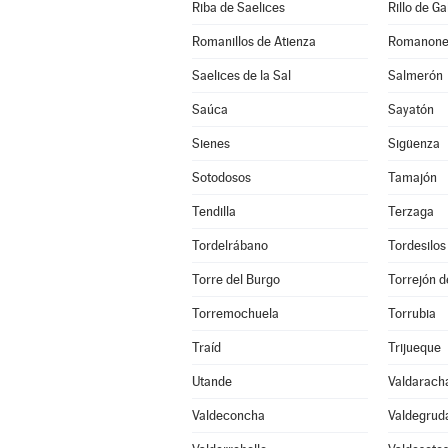
Riba de Saelices
Rillo de Ga
Romanillos de Atienza
Romanone
Saelices de la Sal
Salmerón
Saúca
Sayatón
Sienes
Sigüenza
Sotodosos
Tamajón
Tendilla
Terzaga
Tordelrábano
Tordesilos
Torre del Burgo
Torrejón d
Torremochuela
Torrubia
Traíd
Trijueque
Utande
Valdarach
Valdeconcha
Valdegrud