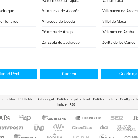
s
Valfermoso de Tajuña
Valhermoso
Jadraque
Villanueva de Alcorón
Villanueva de Argeci
de Henares
Villaseca de Uceda
Villel de Mesa
Yélamos de Abajo
Yélamos de Arriba
Zarzuela de Jadraque
Zorita de los Canes
iudad Real
Cuenca
Guadalaja
contenidos
Publicidad
Aviso legal
Política de privacidad
Política cookies
Configuraci
Índice
RSS