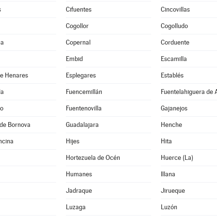
s
Cifuentes
Cincovillas
Cogollor
Cogolludo
na
Copernal
Corduente
Embid
Escamilla
de Henares
Esplegares
Establés
da
Fuencemillán
Fuentelahiguera de 
jo
Fuentenovilla
Gajanejos
de Bornova
Guadalajara
Henche
ncina
Hijes
Hita
Hortezuela de Océn
Huerce (La)
Humanes
Illana
Jadraque
Jirueque
Luzaga
Luzón