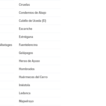
Ciruelas
Condemios de Abajo
Cubillo de Uceda (El)
Escariche
Estriégana
Albatages
Fuentelencina
Galápagos
Heras de Ayuso
Hombrados
Huérmeces del Cerro
Iniéstola
Ledanca
Majaelrayo