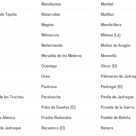
Mandayona
Mantiel
de Tajuña
Matarrubia
Matillas
Megina
Membrillera
Milmarcos
Miñosa (La)
Mohernando
Molina de Aragón
Moratilla de los Meleros
Morenilla
Ocentejo
Olivar (El)
Orea
Pálmaces de Jadra
Pastrana
Pedregal (El)
de las Truchas
Peralveche
Pinilla de Jadraque
Pobo de Dueñas (El)
Poveda de la Sierra
e Atienza
Prados Redondos
Puebla de Beleña
 de Jadraque
Recuenco (El)
Renera