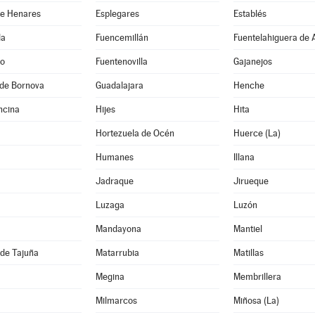
de Henares
Esplegares
Establés
da
Fuencemillán
Fuentelahiguera de 
jo
Fuentenovilla
Gajanejos
de Bornova
Guadalajara
Henche
ncina
Hijes
Hita
Hortezuela de Océn
Huerce (La)
Humanes
Illana
Jadraque
Jirueque
Luzaga
Luzón
Mandayona
Mantiel
de Tajuña
Matarrubia
Matillas
Megina
Membrillera
Milmarcos
Miñosa (La)