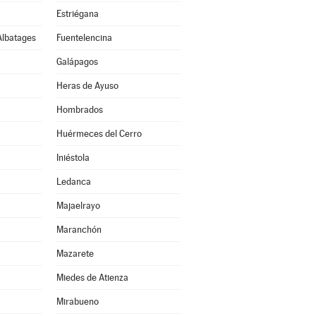
Estriégana
Albatages
Fuentelencina
Galápagos
Heras de Ayuso
Hombrados
Huérmeces del Cerro
Iniéstola
Ledanca
Majaelrayo
Maranchón
Mazarete
Miedes de Atienza
Mirabueno