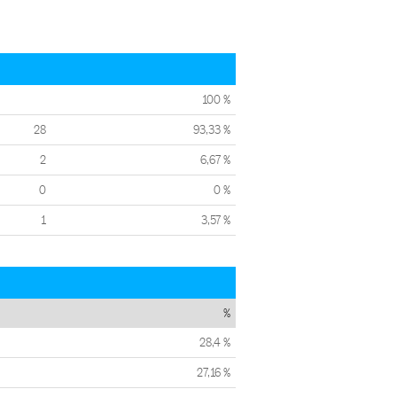
100 %
28
93,33 %
2
6,67 %
0
0 %
1
3,57 %
%
28,4 %
27,16 %