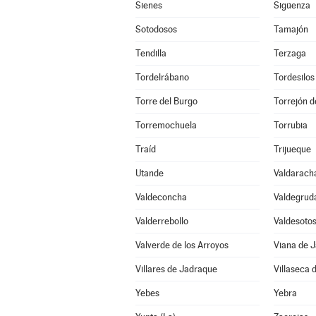
Sienes
Sigüenza
Sotodosos
Tamajón
Tendilla
Terzaga
Tordelrábano
Tordesilos
Torre del Burgo
Torrejón d
Torremochuela
Torrubia
Traíd
Trijueque
Utande
Valdarach
Valdeconcha
Valdegrud
Valderrebollo
Valdesoto
Valverde de los Arroyos
Viana de 
Villares de Jadraque
Villaseca 
Yebes
Yebra