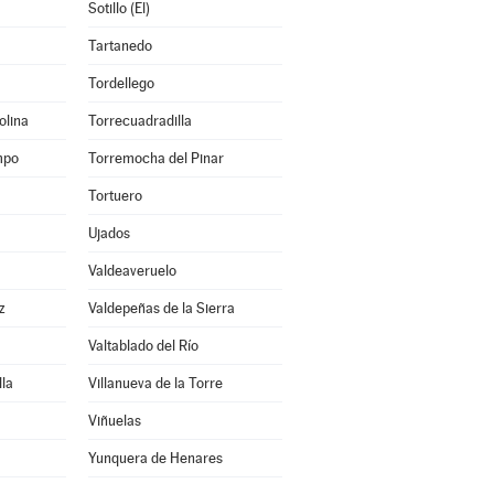
Sotillo (El)
Tartanedo
Tordellego
olina
Torrecuadradilla
mpo
Torremocha del Pinar
Tortuero
Ujados
Valdeaveruelo
z
Valdepeñas de la Sierra
Valtablado del Río
lla
Villanueva de la Torre
Viñuelas
Yunquera de Henares