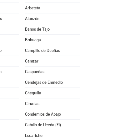
Arbeteta
s
Atanzón
Baños de Tajo
Brihuega
o
Campillo de Dueñas
Cañizar
o
Caspueñas
Cendejas de Enmedio
Chequilla
Ciruelas
Condemios de Abajo
Cubillo de Uceda (El)
Escariche