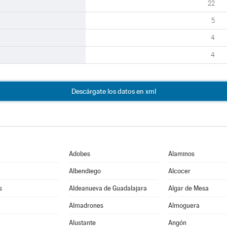
22
5
4
4
Descárgate los datos en xml
Adobes
Alaminos
Albendiego
Alcocer
s
Aldeanueva de Guadalajara
Algar de Mesa
Almadrones
Almoguera
Alustante
Angón