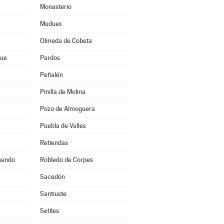
Monasterio
Muduex
Olmeda de Cobeta
que
Pardos
Peñalén
Pinilla de Molina
Pozo de Almoguera
Puebla de Valles
Retiendas
nando
Robledo de Corpes
Sacedón
Santiuste
Setiles