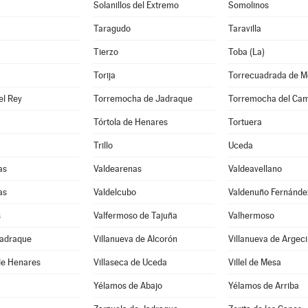
Solanillos del Extremo
Somolinos
Taragudo
Taravilla
Tierzo
Toba (La)
Torija
Torrecuadrada de M
el Rey
Torremocha de Jadraque
Torremocha del Ca
Tórtola de Henares
Tortuera
Trillo
Uceda
as
Valdearenas
Valdeavellano
as
Valdelcubo
Valdenuño Fernánde
s
Valfermoso de Tajuña
Valhermoso
Jadraque
Villanueva de Alcorón
Villanueva de Argeci
de Henares
Villaseca de Uceda
Villel de Mesa
Yélamos de Abajo
Yélamos de Arriba