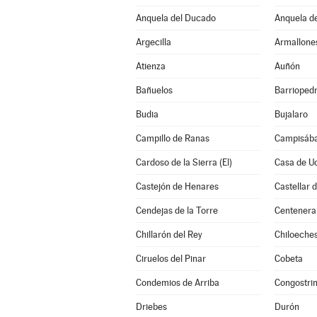
Anquela del Ducado
Anquela de
Argecilla
Armallone
Atienza
Auñón
Bañuelos
Barrioped
Budia
Bujalaro
Campillo de Ranas
Campisába
Cardoso de la Sierra (El)
Casa de U
Castejón de Henares
Castellar 
Cendejas de la Torre
Centenera
Chillarón del Rey
Chiloeche
Ciruelos del Pinar
Cobeta
Condemios de Arriba
Congostri
Driebes
Durón