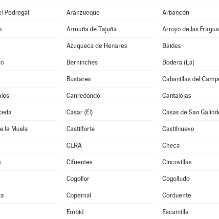
l Pedregal
Aranzueque
Arbancón
s
Armuña de Tajuña
Arroyo de las Fragua
Azuqueca de Henares
Baides
ro
Berninches
Bodera (La)
Bustares
Cabanillas del Camp
los
Canredondo
Cantalojas
ceda
Casar (El)
Casas de San Galind
de la Muela
Castilforte
Castilnuevo
CERA
Checa
s
Cifuentes
Cincovillas
Cogollor
Cogolludo
na
Copernal
Corduente
Embid
Escamilla