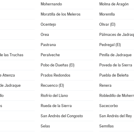
Mohernando
Molina de Aragón
Moratilla de los Meleros
Morenilla
Ocentejo
Olivar (El)
Orea
Pálmaces de Jadra
Pastrana
Pedregal (El)
de las Truchas
Peralveche
Pinilla de Jadraque
Pobo de Dueñas (El)
Poveda de la Sierra
e Atienza
Prados Redondos
Puebla de Beleña
 de Jadraque
Recuenco (El)
Renera
llo
Riofrío del Llano
Robledillo de Moher
s
Rueda de la Sierra
Sacecorbo
San Andrés del Congosto
San Andrés del Rey
Selas
Semillas