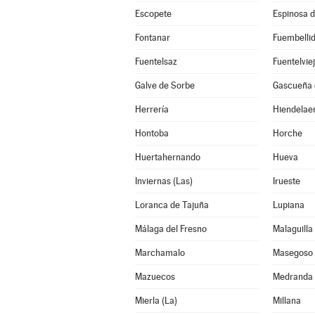
Escopete
Espinosa 
Fontanar
Fuembelli
Fuentelsaz
Fuentelvie
Galve de Sorbe
Gascueña 
Herrería
Hiendelae
Hontoba
Horche
Huertahernando
Hueva
Inviernas (Las)
Irueste
Loranca de Tajuña
Lupiana
Málaga del Fresno
Malaguilla
Marchamalo
Masegoso 
Mazuecos
Medranda
Mierla (La)
Millana