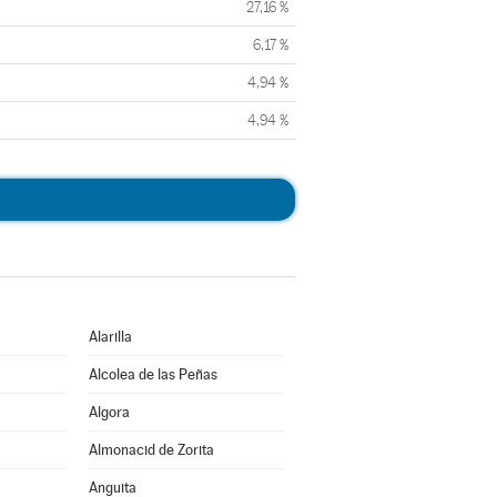
27,16 %
6,17 %
4,94 %
4,94 %
Alarilla
Alcolea de las Peñas
Algora
Almonacid de Zorita
Anguita