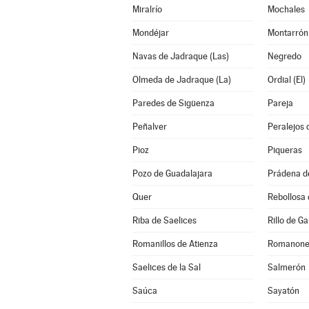
Miralrío
Mochales
Mondéjar
Montarrón
Navas de Jadraque (Las)
Negredo
Olmeda de Jadraque (La)
Ordial (El)
Paredes de Sigüenza
Pareja
Peñalver
Peralejos 
Pioz
Piqueras
Pozo de Guadalajara
Prádena d
Quer
Rebollosa
Riba de Saelices
Rillo de Ga
Romanillos de Atienza
Romanone
Saelices de la Sal
Salmerón
Saúca
Sayatón