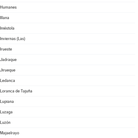
Humanes
Illana
Iniéstola
Inviernas (Las)
Irueste
Jadraque
Jirueque
Ledanca
Loranca de Tajuña
Lupiana
Luzaga
Luzón
Majaelrayo