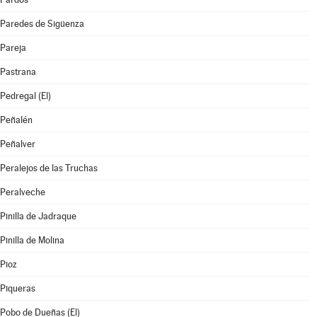
Paredes de Sigüenza
Pareja
Pastrana
Pedregal (El)
Peñalén
Peñalver
Peralejos de las Truchas
Peralveche
Pinilla de Jadraque
Pinilla de Molina
Pioz
Piqueras
Pobo de Dueñas (El)