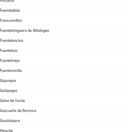
Fontanar
Fuembellida
Fuencemillán
Fuentelahiguera de Albatages
Fuentelencina
Fuentelsaz
Fuentelviejo
Fuentenovilla
Gajanejos
Galápagos
Galve de Sorbe
Gascueña de Bornova
Guadalajara
Henche