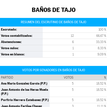
BAÑOS DE TAJO
RESUMEN DEL ESCRUTINIO DE BAÑOS DE TAJO
Escrutado:
100 %
Votos contabilizados:
12
66,67 %
Abstenciones:
6
33,33 %
Votos nulos:
1
8,33 %
Votos en blanco:
1
9,09 %
VOTOS POR SENADORES EN BAÑOS DE TAJO
PARTIDO
VOTOS
%
Ana Maria Gonzalez Garcia (P.P.)
5
18,52 %
Juan Antonio de las Heras Muela
5
18,52 %
(P.P.)
Porfirio Herrero Estebanez (P.P.)
5
18,52 %
Juan Antonio Fariñas Chavez
3
11,11 %