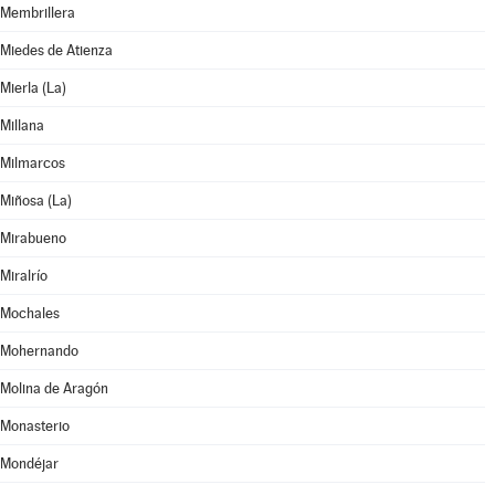
Membrillera
Miedes de Atienza
Mierla (La)
Millana
Milmarcos
Miñosa (La)
Mirabueno
Miralrío
Mochales
Mohernando
Molina de Aragón
Monasterio
Mondéjar