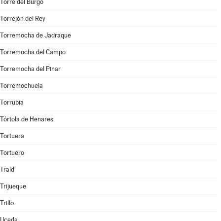
Torre del Burgo
Torrejón del Rey
Torremocha de Jadraque
Torremocha del Campo
Torremocha del Pinar
Torremochuela
Torrubia
Tórtola de Henares
Tortuera
Tortuero
Traíd
Trijueque
Trillo
Uceda