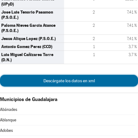
(UPyD)
Jose Luis Tenorio Pasamon
2
7,41 %
(P.S.O.E.)
Paloma Nieves Garcia Atance
2
7,41 %
(P.S.O.E.)
Jesus Alique Lopez (P.S.O.E.)
2
7,41 %
Antonio Gomez Perez (CCD)
1
3,7 %
Luis Miguel Cañizares Torre
1
3,7 %
(D.N.)
Descárgate los datos en xml
Municipios de Guadalajara
Abánades
Ablanque
Adobes