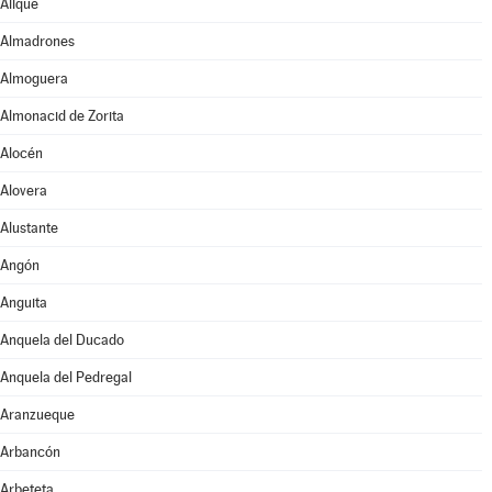
Alique
Almadrones
Almoguera
Almonacid de Zorita
Alocén
Alovera
Alustante
Angón
Anguita
Anquela del Ducado
Anquela del Pedregal
Aranzueque
Arbancón
Arbeteta