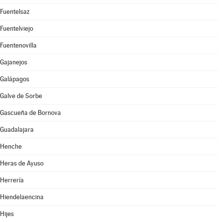
Fuentelsaz
Fuentelviejo
Fuentenovilla
Gajanejos
Galápagos
Galve de Sorbe
Gascueña de Bornova
Guadalajara
Henche
Heras de Ayuso
Herrería
Hiendelaencina
Hijes