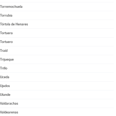
Torremochuela
Torrubia
Tórtola de Henares
Tortuera
Tortuero
Traíd
Trijueque
Trillo
Uceda
Ujados
Utande
Valdarachas
Valdearenas