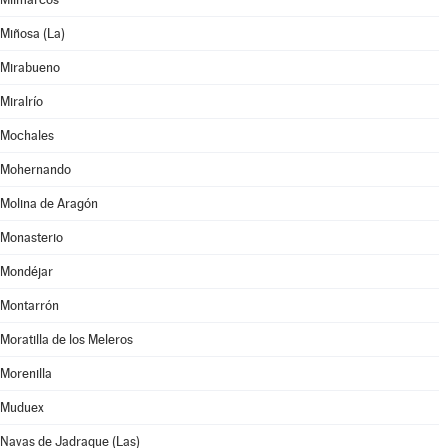
Miñosa (La)
Mirabueno
Miralrío
Mochales
Mohernando
Molina de Aragón
Monasterio
Mondéjar
Montarrón
Moratilla de los Meleros
Morenilla
Muduex
Navas de Jadraque (Las)