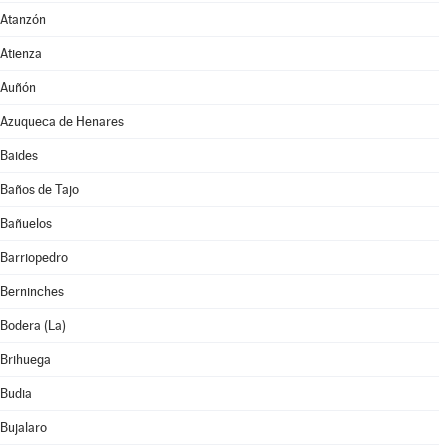
Atanzón
Atienza
Auñón
Azuqueca de Henares
Baides
Baños de Tajo
Bañuelos
Barriopedro
Berninches
Bodera (La)
Brihuega
Budia
Bujalaro