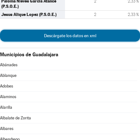
Paloma Nieves Garcia Atance
2
2,33 %
(P.S.O.E.)
Jesus Alique Lopez (P.S.O.E.)
2
2,33 %
Descárgate los datos en xml
Municipios de Guadalajara
Abánades
Ablanque
Adobes
Alaminos
Alarilla
Albalate de Zorita
Albares
Albendiego