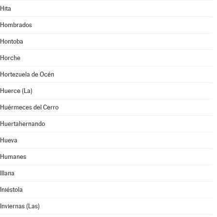
Hita
Hombrados
Hontoba
Horche
Hortezuela de Océn
Huerce (La)
Huérmeces del Cerro
Huertahernando
Hueva
Humanes
Illana
Iniéstola
Inviernas (Las)