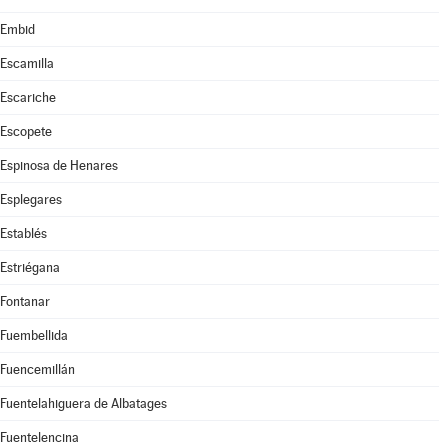
Embid
Escamilla
Escariche
Escopete
Espinosa de Henares
Esplegares
Establés
Estriégana
Fontanar
Fuembellida
Fuencemillán
Fuentelahiguera de Albatages
Fuentelencina