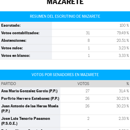
MAZARETE
RESUMEN DEL ESCRUTINIO DE MAZARETE
Escrutado:
100 %
Votos contabilizados:
31
79,49 %
Abstenciones:
8
20,51 %
Votos nulos:
1
3,23 %
Votos en blanco:
1
3,33 %
VOTOS POR SENADORES EN MAZARETE
PARTIDO
VOTOS
%
Ana Maria Gonzalez Garcia (P.P.)
27
31,4 %
Porfirio Herrero Estebanez (P.P.)
26
30,23 %
Juan Antonio de las Heras Muela
26
30,23 %
(P.P.)
Jose Luis Tenorio Pasamon
2
2,33 %
(P.S.O.E.)