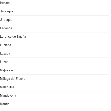
Irueste
Jadraque
Jirueque
Ledanca
Loranca de Tajuña
Lupiana
Luzaga
Luzón
Majaelrayo
Málaga del Fresno
Malaguilla
Mandayona
Mantiel