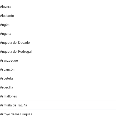
Alovera
Alustante
Angón
Anguita
Anquela del Ducado
Anquela del Pedregal
Aranzueque
Arbancón
Arbeteta
Argecilla
Armallones
Armuña de Tajuña
Arroyo de las Fraguas