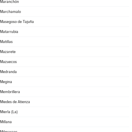
Maranchón
Marchamalo
Masegoso de Tajuña
Matarrubia
Matillas
Mazarete
Mazuecos
Medranda
Megina
Membrillera
Miedes de Atienza
Mierla (La)
Millana
Milmarcos