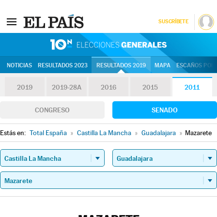
SUSCRÍBETE
10N | Eleccion
NOTICIAS
RESULTADOS 2023
RESULTADOS 2019
MAPA
ESCAÑOS POR 
2019
2019-28A
2016
2015
2011
CONGRESO
SENADO
Estás en:
Total España
»
Castilla La Mancha
»
Guadalajara
»
Mazarete