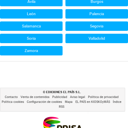
Ávila
Burgos
León
Palencia
Salamanca
Segovia
Soria
Valladolid
Zamora
EDICIONES EL PAÍS S.L.
©
Contacto
Venta de contenidos
Publicidad
Aviso legal
Política de privacidad
Política cookies
Configuración de cookies
Mapa
EL PAÍS en KIOSKOyMÁS
Índice
RSS