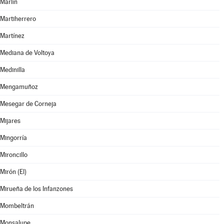
Marlín
Martiherrero
Martínez
Mediana de Voltoya
Medinilla
Mengamuñoz
Mesegar de Corneja
Mijares
Mingorría
Mironcillo
Mirón (El)
Mirueña de los Infanzones
Mombeltrán
Monsalupe