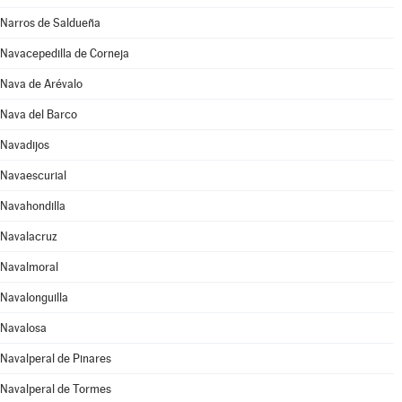
Narros de Saldueña
Navacepedilla de Corneja
Nava de Arévalo
Nava del Barco
Navadijos
Navaescurial
Navahondilla
Navalacruz
Navalmoral
Navalonguilla
Navalosa
Navalperal de Pinares
Navalperal de Tormes