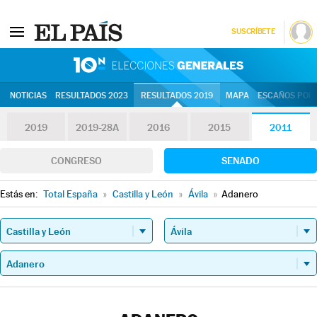
SUSCRÍBETE
10N | Eleccion
NOTICIAS
RESULTADOS 2023
RESULTADOS 2019
MAPA
ESCAÑOS POR 
2019
2019-28A
2016
2015
2011
CONGRESO
SENADO
Estás en:
Total España
»
Castilla y León
»
Ávila
»
Adanero