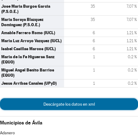
Jose Maria Burgos Garcia
35
7,07 %
(P.S.O.E.)
Maria Soraya Blazquez
35
7,07 %
Dominguez (P.S.O.E.)
Amable Ferrero Romo (IUCL)
6
1,21 %
Maria Luz Arroyo Vazquez (IUCL)
6
1,21 %
Isabel Casillas Marcos (IUCL)
6
1,21 %
Maria de la Fe Higueras Sanz
1
0,2 %
(EQUO)
Miguel Angel Benito Barrios
1
0,2 %
(EQUO)
Jesus Arribas Canales (UPyD)
1
0,2 %
Descárgate los datos en xml
Municipios de Ávila
Adanero