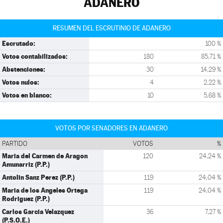
ADANERO
RESUMEN DEL ESCRUTINIO DE ADANERO
Escrutado:
100 %
Votos contabilizados:
180
85,71 %
Abstenciones:
30
14,29 %
Votos nulos:
4
2,22 %
Votos en blanco:
10
5,68 %
VOTOS POR SENADORES EN ADANERO
PARTIDO
VOTOS
%
Maria del Carmen de Aragon
120
24,24 %
Amunarriz (P.P.)
Antolin Sanz Perez (P.P.)
119
24,04 %
Maria de los Angeles Ortega
119
24,04 %
Rodriguez (P.P.)
Carlos Garcia Velazquez
36
7,27 %
(P.S.O.E.)