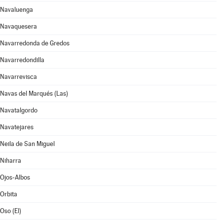
Navaluenga
Navaquesera
Navarredonda de Gredos
Navarredondilla
Navarrevisca
Navas del Marqués (Las)
Navatalgordo
Navatejares
Neila de San Miguel
Niharra
Ojos-Albos
Orbita
Oso (El)