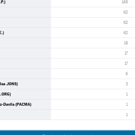
P.)
148
62
62
E.)
62
18
17
17
6
 las JONS)
3
S.ORG)
1
z-Davila (PACMA)
1
1