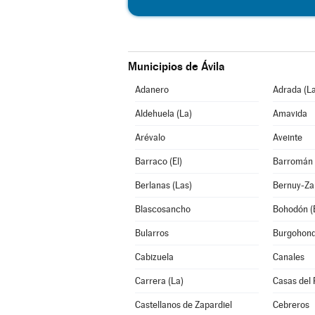
Municipios de Ávila
Adanero
Adrada (La
Aldehuela (La)
Amavida
Arévalo
Aveinte
Barraco (El)
Barromán
Berlanas (Las)
Bernuy-Za
Blascosancho
Bohodón (E
Bularros
Burgohon
Cabizuela
Canales
Carrera (La)
Casas del 
Castellanos de Zapardiel
Cebreros