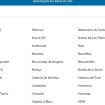
Descárgate los datos en xml
)
Albornos
Aldeanueva de Sant
Arenal (El)
Arenas de San Pedr
Avellaneda
Ávila
Becedas
Becedillas
pardiel
Berrocalejo de Aragona
Blascomillán
l)
Bohoyo
Bonilla de la Sierra
do
Cabezas de Alambre
Cabezas del Pozo
Candeleda
Cantiveros
Puerto
Casasola
Casavieja
Cepeda la Mora
CERA