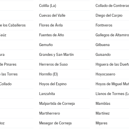
Colilla (La)
Collado de Contrera
Cuevas del Valle
Diego del Carpio
e los Caballeros
Flores de Ávila
Fontiveros
Saúz
Fuentes de Año
Gallegos de Altamiro
Gemuño
Gilbuena
ura
Grandes y San Martín
Guisando
de Pinares
Herreros de Suso
Higuera de las Dueñ
 las Torres
Hornillo (El)
Hoyocasero
Collado
Hoyos del Espino
Hoyos de Miguel Mu
Lanzahíta
Llanos de Tormes (L
Malpartida de Corneja
Mamblas
Martiherrero
Martínez
ñoz
Mesegar de Corneja
Mijares