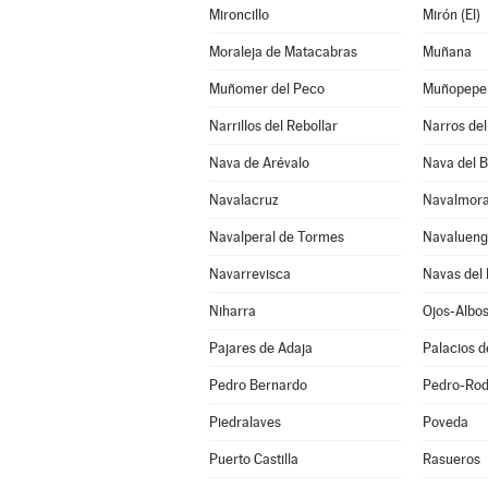
Mironcillo
Mirón (El)
Moraleja de Matacabras
Muñana
Muñomer del Peco
Muñopepe
Narrillos del Rebollar
Narros del 
Nava de Arévalo
Nava del 
Navalacruz
Navalmora
Navalperal de Tormes
Navaluen
Navarrevisca
Navas del 
Niharra
Ojos-Albo
Pajares de Adaja
Palacios 
Pedro Bernardo
Pedro-Rod
Piedralaves
Poveda
Puerto Castilla
Rasueros