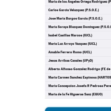
Maria de los Angeles Ortega Rodriguez (P.
Carlos Garcia Velazquez (P.S.O.E.)
Jose Maria Burgos Garcia (P.S.O.E.)
Maria Soraya Blazquez Dominguez (P.S.O.
Isabel Casillas Marcos (IUCL)
Maria Luz Arroyo Vazquez (IUCL)
Amable Ferrero Romo (IUCL)
Jesus Arribas Canales (UPyD)
Alberto Alfonso Gonzalez Rodrigo (FE de
Maria Carmen Sanchez Espinosa (HARTO
Maria Concepcion Josefa R Pedrosa Pere
Maria de la Fe Higueras Sanz (EQUO)