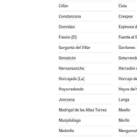
Cillán
Cisla
Constanzana
Crespos
Donvidas
Espinosa d
Fresno (El)
Fuente el 
Garganta del Villar
Gavilanes
Gimialcón
Gotarrend
Hernansancho
Herradón 
Horcajada (La)
Horcajo de
Hoyorredondo
Hoyos del 
Junciana
Langa
Madrigal de las Altas Torres
Maello
Manjabálago
Marlín
Medinilla
Mengamu