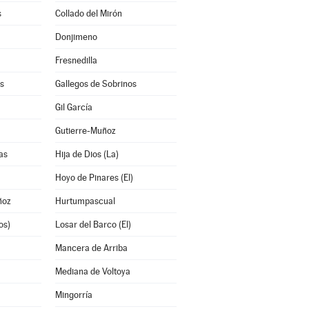
s
Collado del Mirón
Donjimeno
Fresnedilla
s
Gallegos de Sobrinos
Gil García
Gutierre-Muñoz
as
Hija de Dios (La)
Hoyo de Pinares (El)
ñoz
Hurtumpascual
os)
Losar del Barco (El)
Mancera de Arriba
Mediana de Voltoya
Mingorría