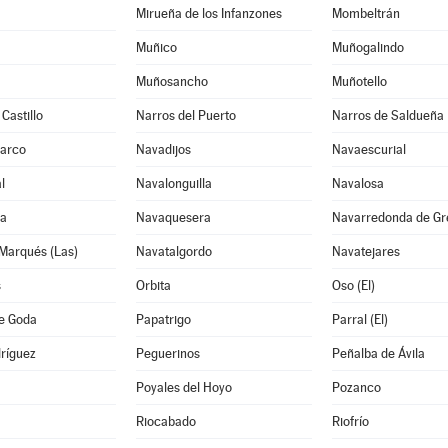
Mirueña de los Infanzones
Mombeltrán
Muñico
Muñogalindo
Muñosancho
Muñotello
Castillo
Narros del Puerto
Narros de Saldueña
Barco
Navadijos
Navaescurial
l
Navalonguilla
Navalosa
ga
Navaquesera
Navarredonda de Gr
Marqués (Las)
Navatalgordo
Navatejares
s
Orbita
Oso (El)
de Goda
Papatrigo
Parral (El)
ríguez
Peguerinos
Peñalba de Ávila
Poyales del Hoyo
Pozanco
Riocabado
Riofrío