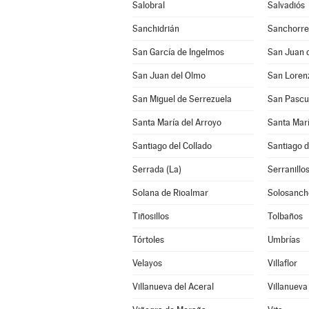
Salobral
Salvadiós
Sanchidrián
Sanchorre
San García de Ingelmos
San Juan 
San Juan del Olmo
San Loren
San Miguel de Serrezuela
San Pascu
Santa María del Arroyo
Santa Marí
Santiago del Collado
Santiago 
Serrada (La)
Serranillo
Solana de Rioalmar
Solosanch
Tiñosillos
Tolbaños
Tórtoles
Umbrías
Velayos
Villaflor
Villanueva del Aceral
Villanueva