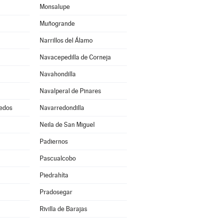
Monsalupe
Muñogrande
Narrillos del Álamo
Navacepedilla de Corneja
Navahondilla
Navalperal de Pinares
edos
Navarredondilla
Neila de San Miguel
Padiernos
Pascualcobo
Piedrahíta
Pradosegar
Rivilla de Barajas