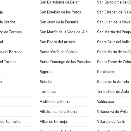
San Bartolomé de Béjar
San Bartolomé de C
ja
San Esteban de los Patos
San Esteban del Vall
de Gredos
San Juan de la Encinilla
San Juan de la Nava
zo de Tormes
San Martín de la Vega del Alberche
San Martín del Pimpo
al
San Pedro del Arroyo
Santa Cruz del Valle
a del Berrocal
Santa María del Cubillo
Santa María de los C
del Tormes
Santo Domingo de las Posadas
Santo Tomé de Zaba
s
Sigeres
Sinlabajos
o
Sotalbo
Sotillo de la Adrada
Tormellas
Tornadizos de Ávila
Vadillo de la Sierra
Valdecasa
Villafranca de la Sierra
Villanueva de Ávila
 del Campillo
Villar de Corneja
Villarejo del Valle