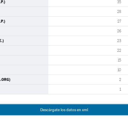
P.)
35
28
P.)
27
26
E.)
23
22
15
10
S.ORG)
2
1
Descárgate los datos en xml