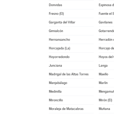
Donvidas
Espinosa d
Fresno (El)
Fuente el 
Garganta del Villar
Gavilanes
Gimialcón
Gotarrend
Hernansancho
Herradón 
Horcajada (La)
Horcajo de
Hoyorredondo
Hoyos del 
Junciana
Langa
Madrigal de las Altas Torres
Maello
Manjabálago
Marlín
Medinilla
Mengamu
Mironcillo
Mirón (El)
Moraleja de Matacabras
Muñana