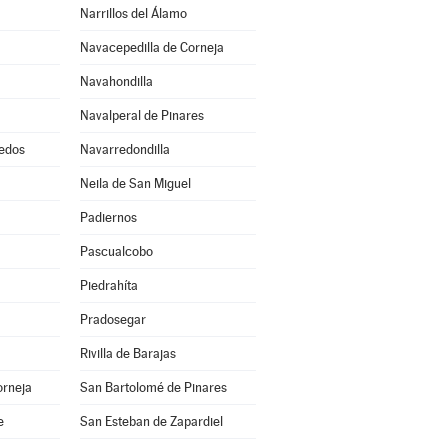
Narrillos del Álamo
Navacepedilla de Corneja
Navahondilla
Navalperal de Pinares
edos
Navarredondilla
Neila de San Miguel
Padiernos
Pascualcobo
Piedrahíta
Pradosegar
Rivilla de Barajas
orneja
San Bartolomé de Pinares
e
San Esteban de Zapardiel