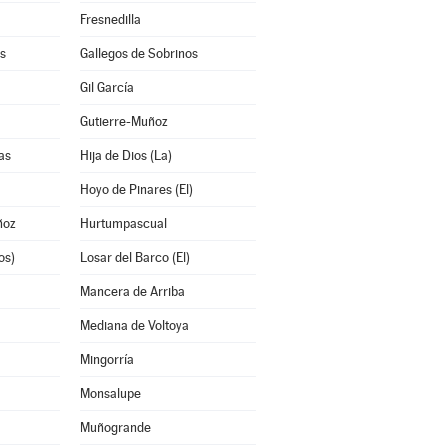
Fresnedilla
s
Gallegos de Sobrinos
Gil García
Gutierre-Muñoz
as
Hija de Dios (La)
Hoyo de Pinares (El)
ñoz
Hurtumpascual
os)
Losar del Barco (El)
Mancera de Arriba
Mediana de Voltoya
Mingorría
Monsalupe
Muñogrande