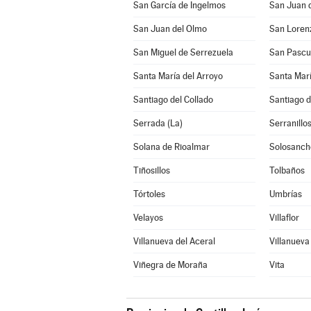
San García de Ingelmos
San Juan 
San Juan del Olmo
San Loren
San Miguel de Serrezuela
San Pascu
Santa María del Arroyo
Santa Marí
Santiago del Collado
Santiago 
Serrada (La)
Serranillo
Solana de Rioalmar
Solosanch
Tiñosillos
Tolbaños
Tórtoles
Umbrías
Velayos
Villaflor
Villanueva del Aceral
Villanueva
Viñegra de Moraña
Vita