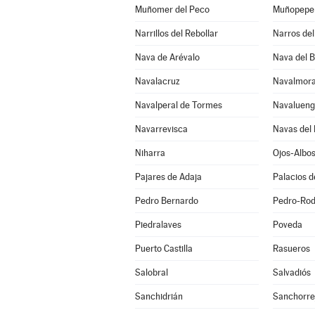
Muñomer del Peco
Muñopepe
Narrillos del Rebollar
Narros del 
Nava de Arévalo
Nava del 
Navalacruz
Navalmora
Navalperal de Tormes
Navaluen
Navarrevisca
Navas del 
Niharra
Ojos-Albo
Pajares de Adaja
Palacios 
Pedro Bernardo
Pedro-Rod
Piedralaves
Poveda
Puerto Castilla
Rasueros
Salobral
Salvadiós
Sanchidrián
Sanchorre