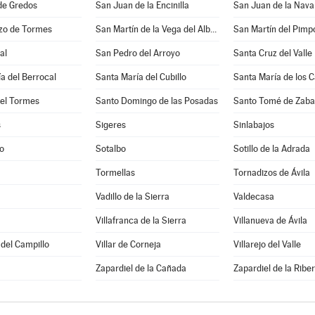
de Gredos
San Juan de la Encinilla
San Juan de la Nava
zo de Tormes
San Martín de la Vega del Alberche
San Martín del Pimpo
al
San Pedro del Arroyo
Santa Cruz del Valle
a del Berrocal
Santa María del Cubillo
Santa María de los C
del Tormes
Santo Domingo de las Posadas
Santo Tomé de Zaba
s
Sigeres
Sinlabajos
o
Sotalbo
Sotillo de la Adrada
Tormellas
Tornadizos de Ávila
Vadillo de la Sierra
Valdecasa
Villafranca de la Sierra
Villanueva de Ávila
 del Campillo
Villar de Corneja
Villarejo del Valle
Zapardiel de la Cañada
Zapardiel de la Ribe