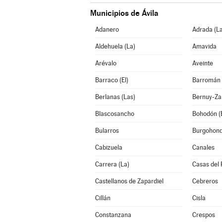
Municipios de Ávila
Adanero
Adrada (La
Aldehuela (La)
Amavida
Arévalo
Aveinte
Barraco (El)
Barromán
Berlanas (Las)
Bernuy-Za
Blascosancho
Bohodón (E
Bularros
Burgohon
Cabizuela
Canales
Carrera (La)
Casas del 
Castellanos de Zapardiel
Cebreros
Cillán
Cisla
Constanzana
Crespos