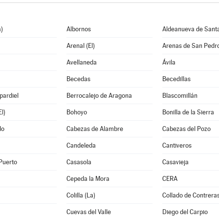
)
Albornos
Aldeanueva de Sant
Arenal (El)
Arenas de San Pedr
Avellaneda
Ávila
Becedas
Becedillas
pardiel
Berrocalejo de Aragona
Blascomillán
l)
Bohoyo
Bonilla de la Sierra
do
Cabezas de Alambre
Cabezas del Pozo
Candeleda
Cantiveros
Puerto
Casasola
Casavieja
Cepeda la Mora
CERA
Colilla (La)
Collado de Contrera
Cuevas del Valle
Diego del Carpio