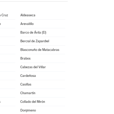
a Cruz
Aldeaseca
o
Arevalillo
Barco de Ávila (El)
Bercial de Zapardiel
Blasconuño de Matacabras
Brabos
Cabezas del Villar
Cardeñosa
Casillas
Chamartín
s
Collado del Mirón
Donjimeno