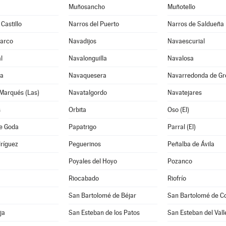
Muñosancho
Muñotello
Castillo
Narros del Puerto
Narros de Saldueña
Barco
Navadijos
Navaescurial
l
Navalonguilla
Navalosa
ga
Navaquesera
Navarredonda de Gr
Marqués (Las)
Navatalgordo
Navatejares
s
Orbita
Oso (El)
de Goda
Papatrigo
Parral (El)
ríguez
Peguerinos
Peñalba de Ávila
Poyales del Hoyo
Pozanco
Riocabado
Riofrío
San Bartolomé de Béjar
San Bartolomé de C
ja
San Esteban de los Patos
San Esteban del Vall