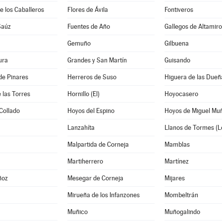
e los Caballeros
Flores de Ávila
Fontiveros
Saúz
Fuentes de Año
Gallegos de Altamiro
Gemuño
Gilbuena
ura
Grandes y San Martín
Guisando
de Pinares
Herreros de Suso
Higuera de las Dueñ
 las Torres
Hornillo (El)
Hoyocasero
Collado
Hoyos del Espino
Hoyos de Miguel Mu
Lanzahíta
Llanos de Tormes (L
Malpartida de Corneja
Mamblas
Martiherrero
Martínez
ñoz
Mesegar de Corneja
Mijares
Mirueña de los Infanzones
Mombeltrán
Muñico
Muñogalindo