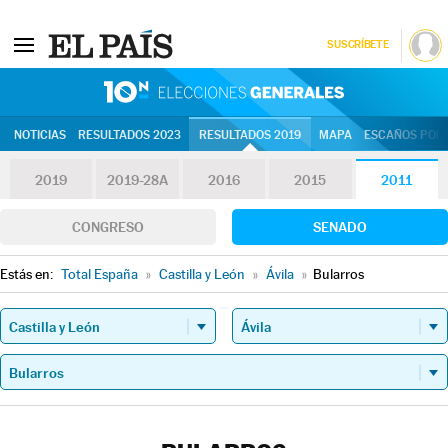
SUSCRÍBETE
10N | Eleccion
NOTICIAS
RESULTADOS 2023
RESULTADOS 2019
MAPA
ESCAÑOS POR 
2019
2019-28A
2016
2015
2011
CONGRESO
SENADO
Estás en:
Total España
»
Castilla y León
»
Ávila
»
Bularros