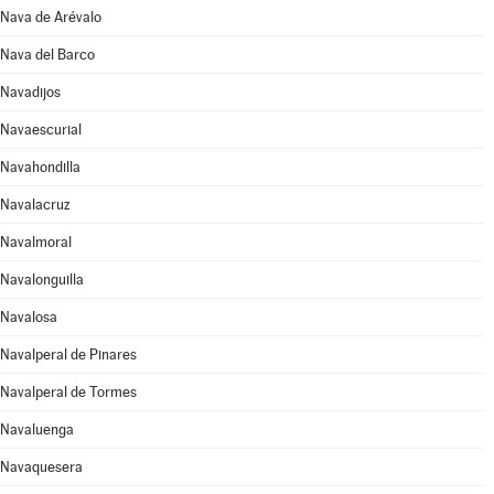
Nava de Arévalo
Nava del Barco
Navadijos
Navaescurial
Navahondilla
Navalacruz
Navalmoral
Navalonguilla
Navalosa
Navalperal de Pinares
Navalperal de Tormes
Navaluenga
Navaquesera