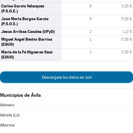
Carlos Garcia Velazquez
9
5,26 %
(P.S.O.E.)
Jose Maria Burgos Garcia
9
5,26 %
(P.S.O.E.)
Jesus Arribas Canales (UPyD)
2
1,17 %
Miguel Angel Benito Barrios
1
0,58 %
(EQUO)
Maria de la Fe Higueras Sanz
1
0,58 %
(EQUO)
Descárgate los datos en xml
Municipios de Ávila
Adanero
Adrada (La)
Albornos