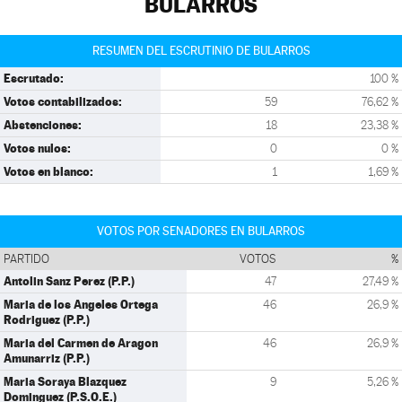
BULARROS
RESUMEN DEL ESCRUTINIO DE BULARROS
Escrutado:
100 %
Votos contabilizados:
59
76,62 %
Abstenciones:
18
23,38 %
Votos nulos:
0
0 %
Votos en blanco:
1
1,69 %
VOTOS POR SENADORES EN BULARROS
PARTIDO
VOTOS
%
Antolin Sanz Perez (P.P.)
47
27,49 %
Maria de los Angeles Ortega
46
26,9 %
Rodriguez (P.P.)
Maria del Carmen de Aragon
46
26,9 %
Amunarriz (P.P.)
Maria Soraya Blazquez
9
5,26 %
Dominguez (P.S.O.E.)