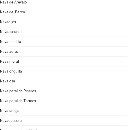
Nava de Arévalo
Nava del Barco
Navadijos
Navaescurial
Navahondilla
Navalacruz
Navalmoral
Navalonguilla
Navalosa
Navalperal de Pinares
Navalperal de Tormes
Navaluenga
Navaquesera