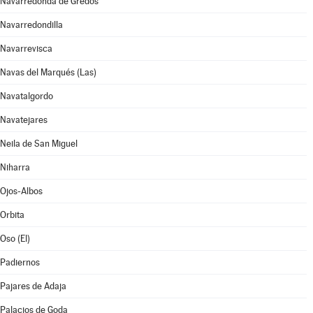
Navarredonda de Gredos
Navarredondilla
Navarrevisca
Navas del Marqués (Las)
Navatalgordo
Navatejares
Neila de San Miguel
Niharra
Ojos-Albos
Orbita
Oso (El)
Padiernos
Pajares de Adaja
Palacios de Goda