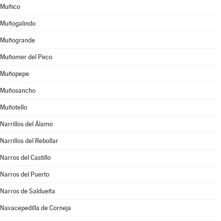
Muñico
Muñogalindo
Muñogrande
Muñomer del Peco
Muñopepe
Muñosancho
Muñotello
Narrillos del Álamo
Narrillos del Rebollar
Narros del Castillo
Narros del Puerto
Narros de Saldueña
Navacepedilla de Corneja