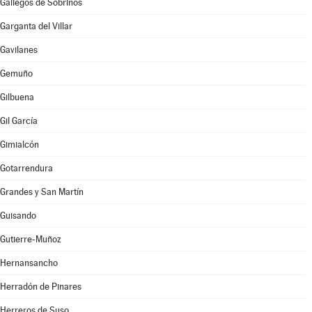
Gallegos de Sobrinos
Garganta del Villar
Gavilanes
Gemuño
Gilbuena
Gil García
Gimialcón
Gotarrendura
Grandes y San Martín
Guisando
Gutierre-Muñoz
Hernansancho
Herradón de Pinares
Herreros de Suso