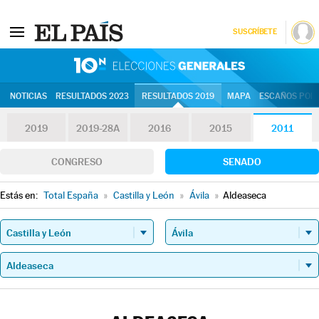
SUSCRÍBETE
10N | Eleccion
NOTICIAS
RESULTADOS 2023
RESULTADOS 2019
MAPA
ESCAÑOS POR 
2019
2019-28A
2016
2015
2011
CONGRESO
SENADO
Estás en:
Total España
»
Castilla y León
»
Ávila
»
Aldeaseca