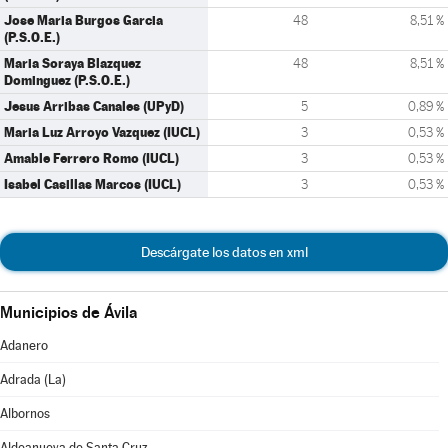
Jose Maria Burgos Garcia
48
8,51 %
(P.S.O.E.)
Maria Soraya Blazquez
48
8,51 %
Dominguez (P.S.O.E.)
Jesus Arribas Canales (UPyD)
5
0,89 %
Maria Luz Arroyo Vazquez (IUCL)
3
0,53 %
Amable Ferrero Romo (IUCL)
3
0,53 %
Isabel Casillas Marcos (IUCL)
3
0,53 %
Descárgate los datos en xml
Municipios de Ávila
Adanero
Adrada (La)
Albornos
Aldeanueva de Santa Cruz