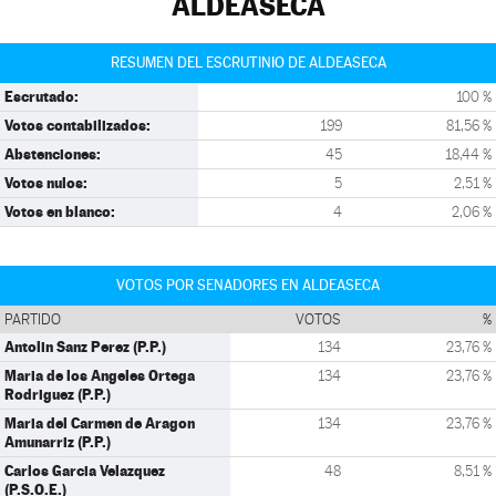
ALDEASECA
RESUMEN DEL ESCRUTINIO DE ALDEASECA
Escrutado:
100 %
Votos contabilizados:
199
81,56 %
Abstenciones:
45
18,44 %
Votos nulos:
5
2,51 %
Votos en blanco:
4
2,06 %
VOTOS POR SENADORES EN ALDEASECA
PARTIDO
VOTOS
%
Antolin Sanz Perez (P.P.)
134
23,76 %
Maria de los Angeles Ortega
134
23,76 %
Rodriguez (P.P.)
Maria del Carmen de Aragon
134
23,76 %
Amunarriz (P.P.)
Carlos Garcia Velazquez
48
8,51 %
(P.S.O.E.)