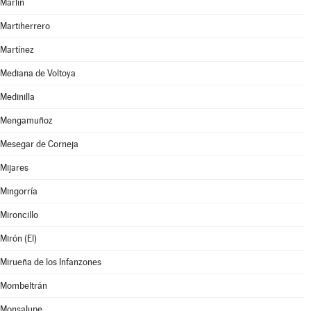
Marlín
Martiherrero
Martínez
Mediana de Voltoya
Medinilla
Mengamuñoz
Mesegar de Corneja
Mijares
Mingorría
Mironcillo
Mirón (El)
Mirueña de los Infanzones
Mombeltrán
Monsalupe