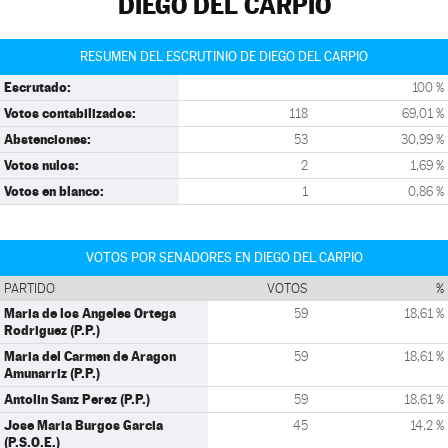
DIEGO DEL CARPIO
RESUMEN DEL ESCRUTINIO DE DIEGO DEL CARPIO
Escrutado:
100 %
Votos contabilizados:
118
69,01 %
Abstenciones:
53
30,99 %
Votos nulos:
2
1,69 %
Votos en blanco:
1
0,86 %
VOTOS POR SENADORES EN DIEGO DEL CARPIO
PARTIDO
VOTOS
%
Maria de los Angeles Ortega
59
18,61 %
Rodriguez (P.P.)
Maria del Carmen de Aragon
59
18,61 %
Amunarriz (P.P.)
Antolin Sanz Perez (P.P.)
59
18,61 %
Jose Maria Burgos Garcia
45
14,2 %
(P.S.O.E.)