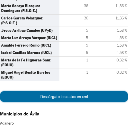
Maria Soraya Blazquez
36
11,36 %
Dominguez (P.S.O.E.)
Carlos Garcia Velazquez
36
11,36 %
(P.S.O.E.)
Jesus Arribas Canales (UPyD)
5
1,58 %
Maria Luz Arroyo Vazquez (IUCL)
5
1,58 %
Amable Ferrero Romo (IUCL)
5
1,58 %
Isabel Casillas Marcos (IUCL)
5
1,58 %
Maria de la Fe Higueras Sanz
1
0,32 %
(EQUO)
Miguel Angel Benito Barrios
1
0,32 %
(EQUO)
Descárgate los datos en xml
Municipios de Ávila
Adanero