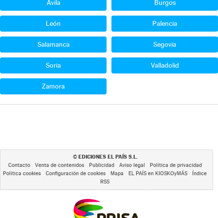
Ávila
Burgos
León
Palencia
Salamanca
Segovia
Soria
Valladolid
Zamora
EDICIONES EL PAÍS S.L.
©
Contacto
Venta de contenidos
Publicidad
Aviso legal
Política de privacidad
Política cookies
Configuración de cookies
Mapa
EL PAÍS en KIOSKOyMÁS
Índice
RSS