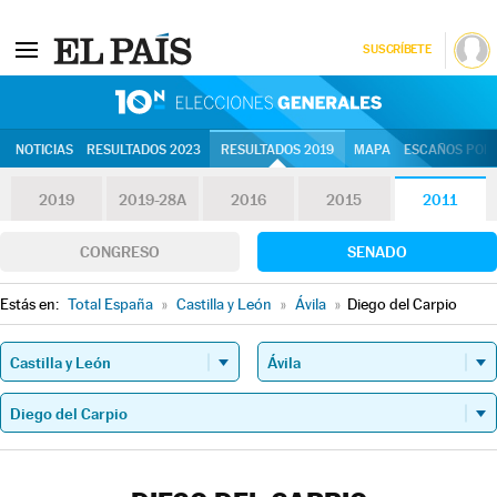
SUSCRÍBETE
10N | Eleccion
NOTICIAS
RESULTADOS 2023
RESULTADOS 2019
MAPA
ESCAÑOS POR 
2019
2019-28A
2016
2015
2011
CONGRESO
SENADO
Estás en:
Total España
»
Castilla y León
»
Ávila
»
Diego del Carpio