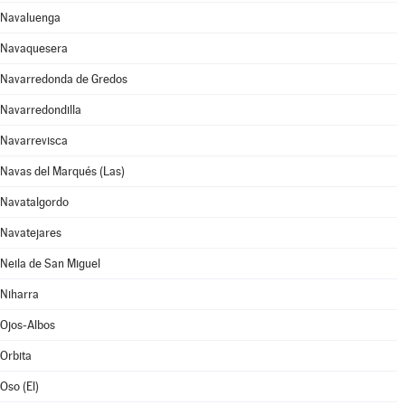
Navaluenga
Navaquesera
Navarredonda de Gredos
Navarredondilla
Navarrevisca
Navas del Marqués (Las)
Navatalgordo
Navatejares
Neila de San Miguel
Niharra
Ojos-Albos
Orbita
Oso (El)