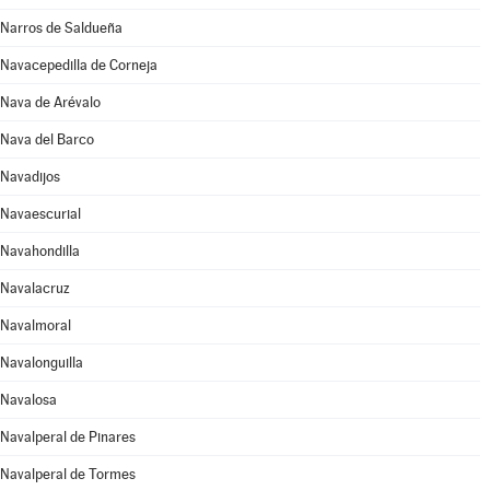
Narros de Saldueña
Navacepedilla de Corneja
Nava de Arévalo
Nava del Barco
Navadijos
Navaescurial
Navahondilla
Navalacruz
Navalmoral
Navalonguilla
Navalosa
Navalperal de Pinares
Navalperal de Tormes