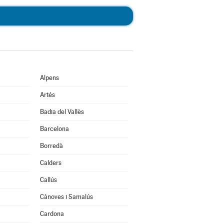
Alpens
Artés
Badia del Vallès
Barcelona
Borredà
Calders
Callús
Cànoves i Samalús
Cardona