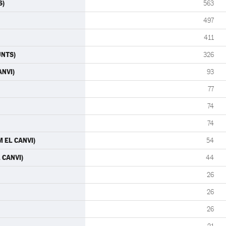
S)
563
497
411
JUNTS)
326
ANVI)
93
77
74
74
M EL CANVI)
54
 CANVI)
44
26
26
26