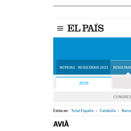
NOTICIAS
RESULTADOS 2023
RESULTADO
2019
CONGRE
Estás en:
Total España
»
Cataluña
»
Barc
AVIÀ