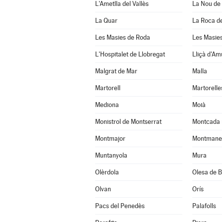
L'Ametlla del Vallès
La Nou de
La Quar
La Roca de
Les Masies de Roda
Les Masies
L'Hospitalet de Llobregat
Lliçà d'Am
Malgrat de Mar
Malla
Martorell
Martorelle
Mediona
Moià
Monistrol de Montserrat
Montcada 
Montmajor
Montmane
Muntanyola
Mura
Olèrdola
Olesa de B
Olvan
Orís
Pacs del Penedès
Palafolls