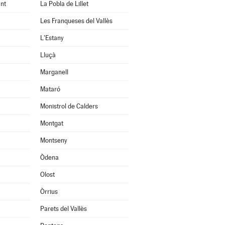
nt
La Pobla de Lillet
Les Franqueses del Vallès
L'Estany
Lluçà
Marganell
Mataró
Monistrol de Calders
Montgat
Montseny
Òdena
Olost
Òrrius
Parets del Vallès