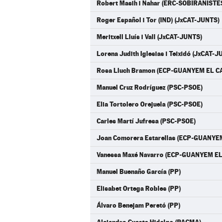
Robert Masih i Nahar (ERC-SOBIRANISTE
Roger Español i Tor (IND) (JxCAT-JUNTS)
Meritxell Lluís i Vall (JxCAT-JUNTS)
Lorena Judith Iglesias i Teixidó (JxCAT-
Rosa Lluch Bramon (ECP-GUANYEM EL C
Manuel Cruz Rodríguez (PSC-PSOE)
Elia Tortolero Orejuela (PSC-PSOE)
Carles Martí Jufresa (PSC-PSOE)
Joan Comorera Estarellas (ECP-GUANYE
Vanessa Maxé Navarro (ECP-GUANYEM EL
Manuel Buenaño García (PP)
Elisabet Ortega Robles (PP)
Álvaro Benejam Peretó (PP)