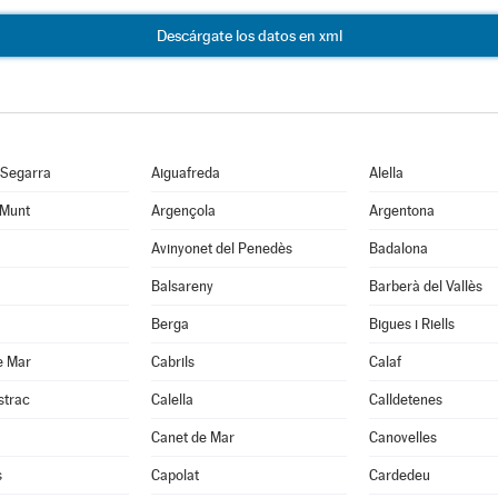
Descárgate los datos en xml
 Segarra
Aiguafreda
Alella
 Munt
Argençola
Argentona
Avinyonet del Penedès
Badalona
Balsareny
Barberà del Vallès
Berga
Bigues i Riells
e Mar
Cabrils
Calaf
strac
Calella
Calldetenes
Canet de Mar
Canovelles
s
Capolat
Cardedeu