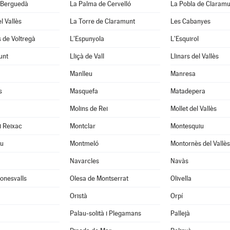
 Berguedà
La Palma de Cervelló
La Pobla de Claramu
l Vallès
La Torre de Claramunt
Les Cabanyes
 de Voltregà
L'Espunyola
L'Esquirol
unt
Lliçà de Vall
Llinars del Vallès
Manlleu
Manresa
s
Masquefa
Matadepera
Molins de Rei
Mollet del Vallès
i Reixac
Montclar
Montesquiu
u
Montmeló
Montornès del Vallès
Navarcles
Navàs
onesvalls
Olesa de Montserrat
Olivella
Oristà
Orpí
Palau-solità i Plegamans
Pallejà