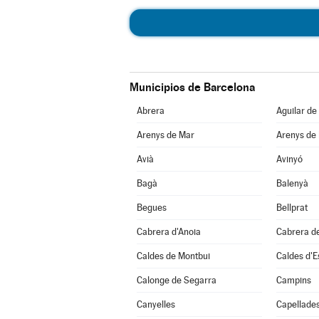
Municipios de Barcelona
Abrera
Aguilar de
Arenys de Mar
Arenys de
Avià
Avinyó
Bagà
Balenyà
Begues
Bellprat
Cabrera d'Anoia
Cabrera d
Caldes de Montbui
Caldes d'E
Calonge de Segarra
Campins
Canyelles
Capellade