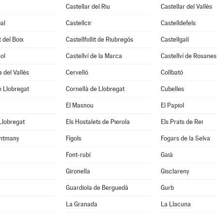
Castellar del Riu
Castellar del Vallès
al
Castellcir
Castelldefels
t del Boix
Castellfollit de Riubregós
Castellgalí
ol
Castellví de la Marca
Castellví de Rosanes
 del Vallès
Cervelló
Collbató
 Llobregat
Cornellà de Llobregat
Cubelles
El Masnou
El Papiol
 Llobregat
Els Hostalets de Pierola
Els Prats de Rei
ntmany
Fígols
Fogars de la Selva
Font-rubí
Gaià
Gironella
Gisclareny
Guardiola de Berguedà
Gurb
La Granada
La Llacuna