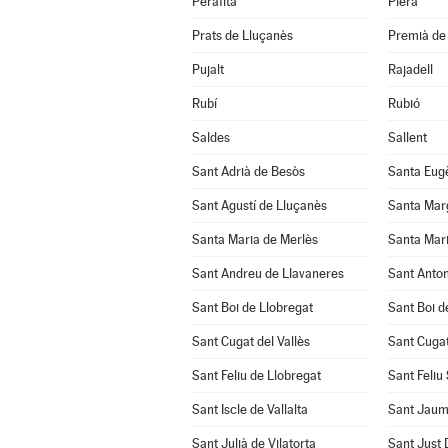
Perafita
Piera
Prats de Lluçanès
Premià de 
Pujalt
Rajadell
Rubí
Rubió
Saldes
Sallent
Sant Adrià de Besòs
Santa Eug
Sant Agustí de Lluçanès
Santa Mar
Santa Maria de Merlès
Santa Mari
Sant Andreu de Llavaneres
Sant Anton
Sant Boi de Llobregat
Sant Boi d
Sant Cugat del Vallès
Sant Cuga
Sant Feliu de Llobregat
Sant Feliu
Sant Iscle de Vallalta
Sant Jaum
Sant Julià de Vilatorta
Sant Just