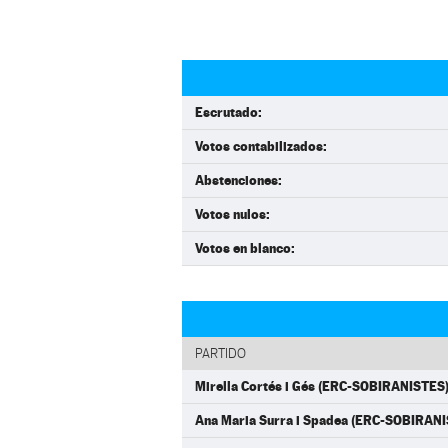
Escrutado:
Votos contabilizados:
Abstenciones:
Votos nulos:
Votos en blanco:
PARTIDO
Mirella Cortés i Gés (ERC-SOBIRANISTES
Ana Maria Surra i Spadea (ERC-SOBIRAN