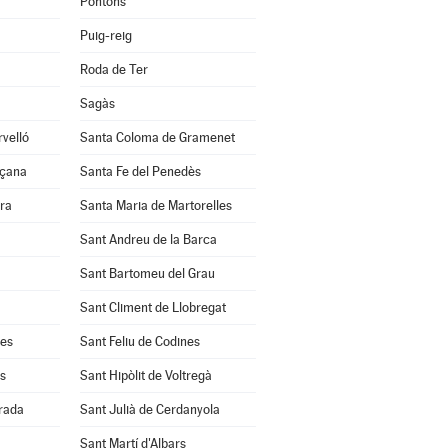
Pontons
Puig-reig
Roda de Ter
Sagàs
velló
Santa Coloma de Gramenet
nçana
Santa Fe del Penedès
ra
Santa Maria de Martorelles
Sant Andreu de la Barca
Sant Bartomeu del Grau
Sant Climent de Llobregat
res
Sant Feliu de Codines
s
Sant Hipòlit de Voltregà
rrada
Sant Julià de Cerdanyola
Sant Martí d'Albars