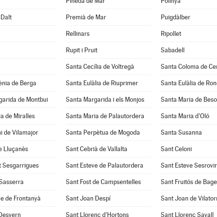
Pineda de Mar
Polinyà
Dalt
Premià de Mar
Puigdàlber
Rellinars
Ripollet
Rupit i Pruit
Sabadell
Santa Cecília de Voltregà
Santa Coloma de Cer
ènia de Berga
Santa Eulàlia de Riuprimer
Santa Eulàlia de Ro
garida de Montbui
Santa Margarida i els Monjos
Santa Maria de Beso
a de Miralles
Santa Maria de Palautordera
Santa Maria d'Oló
i de Vilamajor
Santa Perpètua de Mogoda
Santa Susanna
e Lluçanès
Sant Cebrià de Vallalta
Sant Celoni
t Sesgarrigues
Sant Esteve de Palautordera
Sant Esteve Sesrovi
 Sasserra
Sant Fost de Campsentelles
Sant Fruitós de Bage
e de Frontanyà
Sant Joan Despí
Sant Joan de Vilato
 Desvern
Sant Llorenç d'Hortons
Sant Llorenç Savall