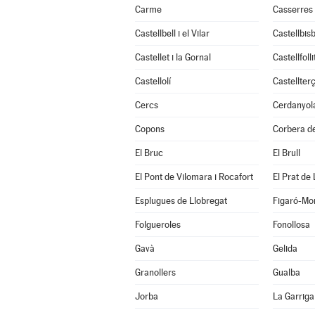
Carme
Casserres
Castellbell i el Vilar
Castellbisb
Castellet i la Gornal
Castellfolli
Castellolí
Castellterç
Cercs
Cerdanyola
Copons
Corbera de
El Bruc
El Brull
El Pont de Vilomara i Rocafort
El Prat de
Esplugues de Llobregat
Figaró-Mo
Folgueroles
Fonollosa
Gavà
Gelida
Granollers
Gualba
Jorba
La Garriga