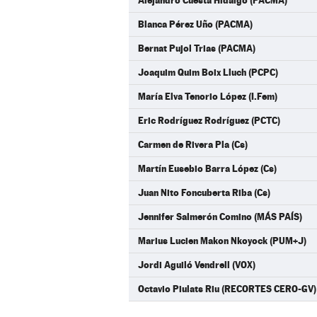
Alejandro Cuesta Hidalgo (PACMA)
Blanca Pérez Uño (PACMA)
Bernat Pujol Trias (PACMA)
Joaquim Quim Boix Lluch (PCPC)
María Elva Tenorio López (I.Fem)
Eric Rodríguez Rodríguez (PCTC)
Carmen de Rivera Pla (Cs)
Martín Eusebio Barra López (Cs)
Juan Nito Foncuberta Riba (Cs)
Jennifer Salmerón Comino (MÁS PAÍS)
Marius Lucien Makon Nkoyock (PUM+J)
Jordi Aguiló Vendrell (VOX)
Octavio Piulats Riu (RECORTES CERO-GV)