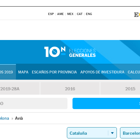
ESP
AME
MEX
CAT
ENG
S 2019
MAPA
ESCAÑOS POR PROVINCIA
APOYOS DE INVESTIDURA
CALCU
2019-28A
2016
2015
SO
elona
»
Avià