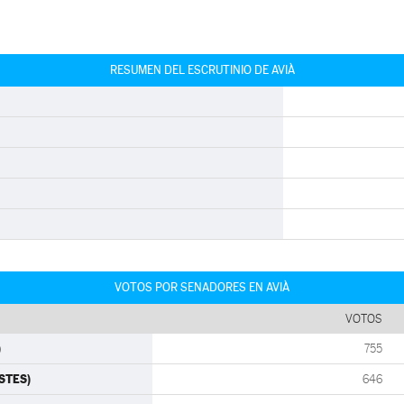
RESUMEN DEL ESCRUTINIO DE AVIÀ
VOTOS POR SENADORES EN AVIÀ
VOTOS
)
755
ISTES)
646