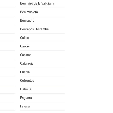
Benifairó de la Valldigna
Benimuslem
Benisuera
Bonrepòs i Mirambell
Calles
Càrcer
Casinos
Catarroja
Chelva
Cofrentes
Daimús
Enguera
Favara