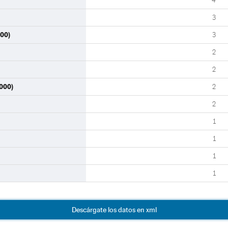
4
3
00)
3
2
2
2000)
2
2
1
1
1
1
Descárgate los datos en xml