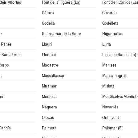
dels Alforins
Font de la Figuera (La)
Font d'en Carròs (La)
Gátova
Gavarda
Godella
Godelleta
ar
Guardamar de la Safor
Higueruelas
e Ranes
Llaurí
Llíria
 Sant Jeroni
Llombai
Llosa de Ranes (La)
bispo
Macastre
Manises
s
Massalfassar
Massamagrell
Miramar
Mislata
er
Montesa
Montitxelvo/Montich
Náquera
Navarrés
Olocau
Ontinyent
Gandía
Palmera
Palomar (El)