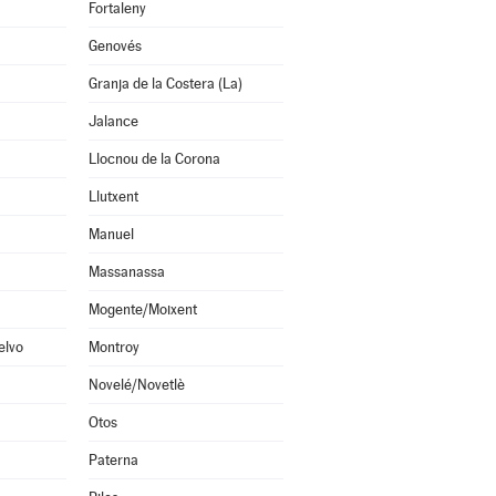
Fortaleny
Genovés
Granja de la Costera (La)
Jalance
Llocnou de la Corona
Llutxent
Manuel
Massanassa
Mogente/Moixent
elvo
Montroy
Novelé/Novetlè
Otos
Paterna