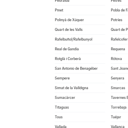
Pedralba
Petrés
Pinet
Pobla de F
Polinyà de Xúquer
Potríes
Quart de les Valls
Quart de P
Rafelbuñol/Rafelbunyol
Rafelcofer
Real de Gandía
Requena
Rotglà i Corberà
Rótova
San Antonio de Benagéber
Sant Joan
Sempere
Senyera
Simat de la Valldigna
Sinarcas
Sumacàrcer
Tavernes 
Titaguas
Torrebaja
Tous
Tuéjar
Vallada
Vallanca