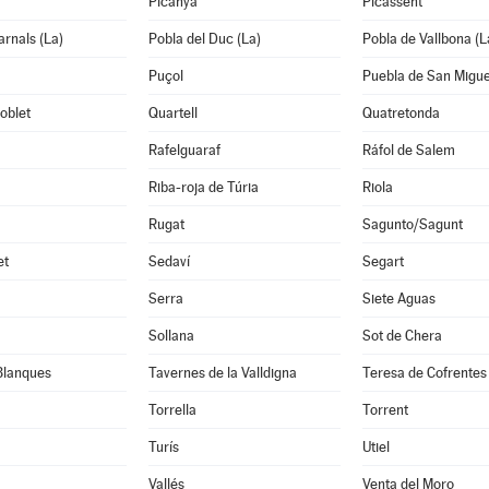
Picanya
Picassent
arnals (La)
Pobla del Duc (La)
Pobla de Vallbona (L
Puçol
Puebla de San Migue
oblet
Quartell
Quatretonda
Rafelguaraf
Ráfol de Salem
Riba-roja de Túria
Riola
Rugat
Sagunto/Sagunt
et
Sedaví
Segart
Serra
Siete Aguas
Sollana
Sot de Chera
Blanques
Tavernes de la Valldigna
Teresa de Cofrentes
Torrella
Torrent
Turís
Utiel
Vallés
Venta del Moro