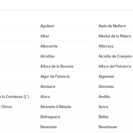
Agullent
Aielo de Malferit
Albal
Albalat de la Ribera
Alborache
Alboraya
Alcublas
Alcúdia de Crespins (
Alfara de la Baronia
Alfara del Patriarca
Algar de Palancia
Algemesí
Almiserà
Almoines
e la Comtessa (L')
Alzira
Andilla
s Olmos
Atzeneta d'Albaida
Ayora
Bellreguard
Bellús
Beneixida
Benetússer