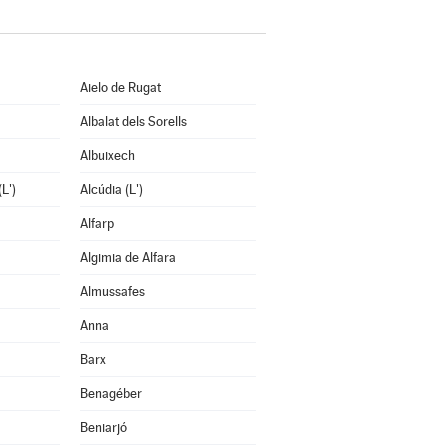
Aielo de Rugat
Albalat dels Sorells
Albuixech
L')
Alcúdia (L')
Alfarp
Algimia de Alfara
Almussafes
Anna
Barx
Benagéber
Beniarjó