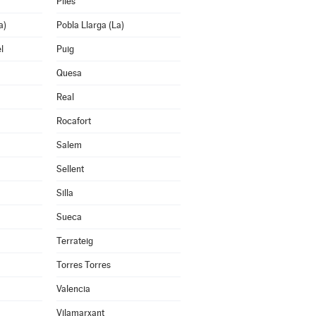
Piles
a)
Pobla Llarga (La)
l
Puig
Quesa
Real
Rocafort
Salem
Sellent
Silla
Sueca
Terrateig
Torres Torres
Valencia
Vilamarxant