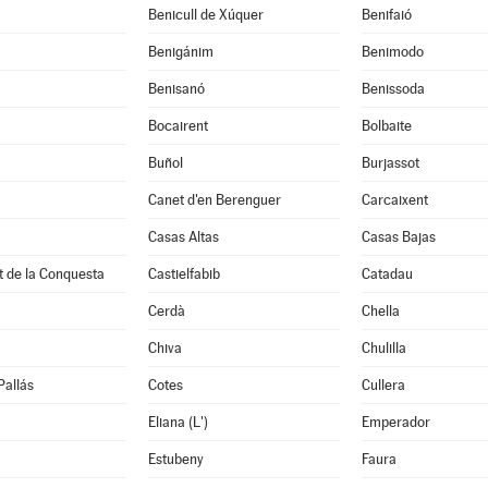
Benicull de Xúquer
Benifaió
Benigánim
Benimodo
à
Benisanó
Benissoda
Bocairent
Bolbaite
Buñol
Burjassot
Canet d'en Berenguer
Carcaixent
Casas Altas
Casas Bajas
t de la Conquesta
Castielfabib
Catadau
Cerdà
Chella
Chiva
Chulilla
Pallás
Cotes
Cullera
Eliana (L')
Emperador
Estubeny
Faura