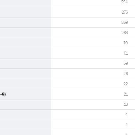
294
276
269
263
70
61
59
26
22
-Q)
21
13
4
4