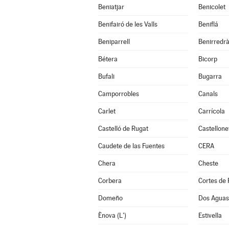
Beniatjar
Benicolet
Benifairó de les Valls
Beniflá
Beniparrell
Benirredr
Bétera
Bicorp
Bufali
Bugarra
Camporrobles
Canals
Carlet
Carrícola
Castelló de Rugat
Castellone
Caudete de las Fuentes
CERA
Chera
Cheste
Corbera
Cortes de 
Domeño
Dos Aguas
Ènova (L')
Estivella