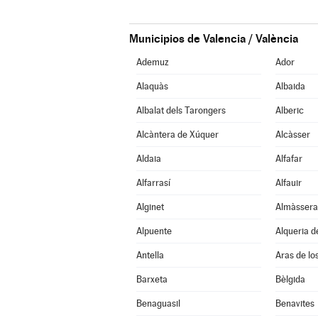
Municipios de Valencia / València
Ademuz
Ador
Alaquàs
Albaida
Albalat dels Tarongers
Alberic
Alcàntera de Xúquer
Alcàsser
Aldaia
Alfafar
Alfarrasí
Alfauir
Alginet
Almàssera
Alpuente
Alqueria d
Antella
Aras de lo
Barxeta
Bèlgida
Benaguasil
Benavites