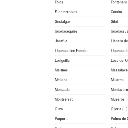
Foios
Fontanars 
Fuenterrobles
Gandia
Gestalgar
Gilet
Guadasequies
Guadassu
Jarafuel
Llanera d
Llocnou d'en Fenollet
Llocnou de
Loriguilla
Losa del O
Marines
Massalavé
Meliana
Millares
Moncada
Montavern
Montserrat
Museros
Oliva
Olleria (L')
Paiporta
Palma de 