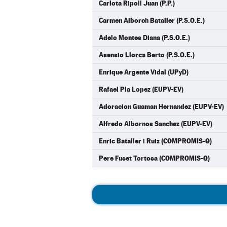
Carlota Ripoll Juan (P.P.)
Carmen Alborch Bataller (P.S.O.E.)
Adelo Montes Diana (P.S.O.E.)
Asensio Llorca Berto (P.S.O.E.)
Enrique Argente Vidal (UPyD)
Rafael Pla Lopez (EUPV-EV)
Adoracion Guaman Hernandez (EUPV-EV)
Alfredo Albornos Sanchez (EUPV-EV)
Enric Bataller i Ruiz (COMPROMIS-Q)
Pere Fuset Tortosa (COMPROMIS-Q)