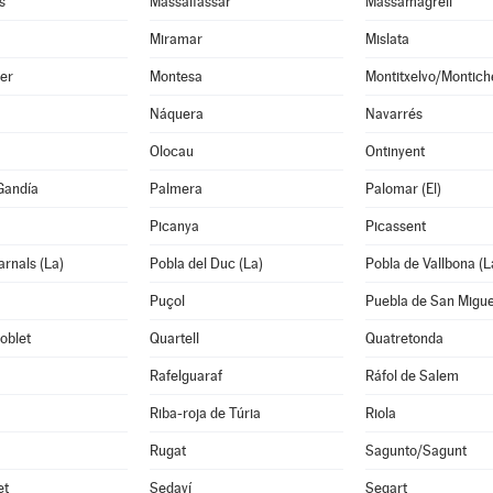
s
Massalfassar
Massamagrell
Miramar
Mislata
er
Montesa
Montitxelvo/Montich
Náquera
Navarrés
Olocau
Ontinyent
Gandía
Palmera
Palomar (El)
Picanya
Picassent
arnals (La)
Pobla del Duc (La)
Pobla de Vallbona (L
Puçol
Puebla de San Migue
oblet
Quartell
Quatretonda
Rafelguaraf
Ráfol de Salem
Riba-roja de Túria
Riola
Rugat
Sagunto/Sagunt
et
Sedaví
Segart