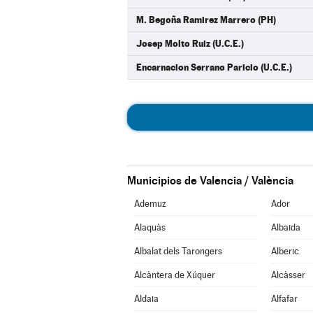
M. Begoña Ramirez Marrero (PH)
Josep Molto Ruiz (U.C.E.)
Encarnacion Serrano Paricio (U.C.E.)
Municipios de Valencia / València
Ademuz
Ador
Alaquàs
Albaida
Albalat dels Tarongers
Alberic
Alcàntera de Xúquer
Alcàsser
Aldaia
Alfafar