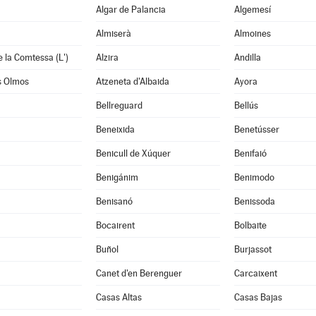
Algar de Palancia
Algemesí
Almiserà
Almoines
e la Comtessa (L')
Alzira
Andilla
s Olmos
Atzeneta d'Albaida
Ayora
Bellreguard
Bellús
Beneixida
Benetússer
Benicull de Xúquer
Benifaió
Benigánim
Benimodo
à
Benisanó
Benissoda
Bocairent
Bolbaite
Buñol
Burjassot
Canet d'en Berenguer
Carcaixent
Casas Altas
Casas Bajas