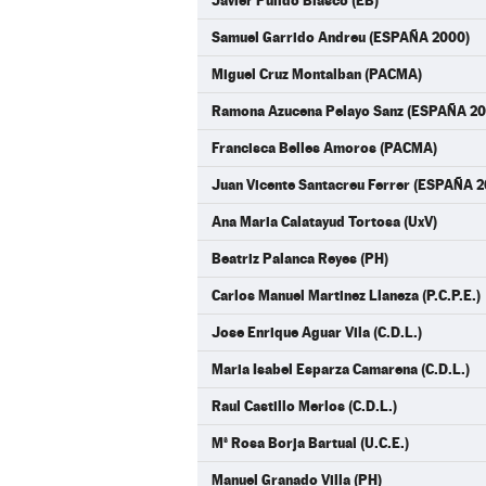
Javier Pulido Blasco (EB)
Samuel Garrido Andreu (ESPAÑA 2000)
Miguel Cruz Montalban (PACMA)
Ramona Azucena Pelayo Sanz (ESPAÑA 20
Francisca Belles Amoros (PACMA)
Juan Vicente Santacreu Ferrer (ESPAÑA 
Ana Maria Calatayud Tortosa (UxV)
Beatriz Palanca Reyes (PH)
Carlos Manuel Martinez Llaneza (P.C.P.E.)
Jose Enrique Aguar Vila (C.D.L.)
Maria Isabel Esparza Camarena (C.D.L.)
Raul Castillo Merlos (C.D.L.)
Mª Rosa Borja Bartual (U.C.E.)
Manuel Granado Villa (PH)