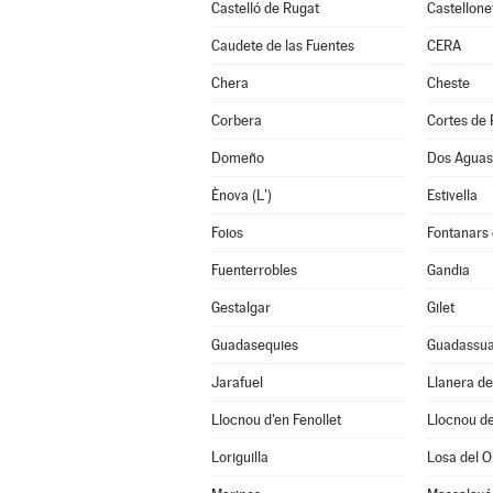
Castelló de Rugat
Castellone
Caudete de las Fuentes
CERA
Chera
Cheste
Corbera
Cortes de 
Domeño
Dos Aguas
Ènova (L')
Estivella
Foios
Fontanars 
Fuenterrobles
Gandia
Gestalgar
Gilet
Guadasequies
Guadassu
Jarafuel
Llanera d
Llocnou d'en Fenollet
Llocnou de
Loriguilla
Losa del O