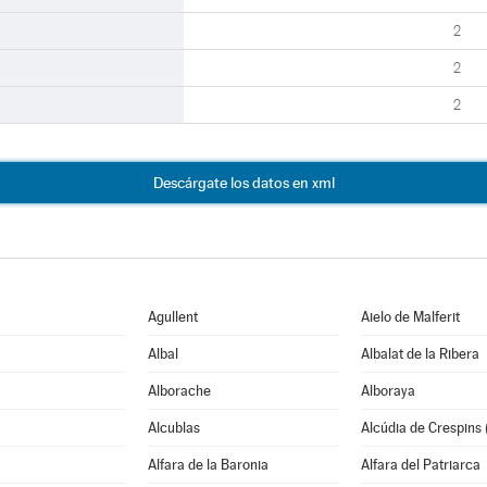
2
2
2
Descárgate los datos en xml
Agullent
Aielo de Malferit
Albal
Albalat de la Ribera
Alborache
Alboraya
Alcublas
Alcúdia de Crespins (
Alfara de la Baronia
Alfara del Patriarca