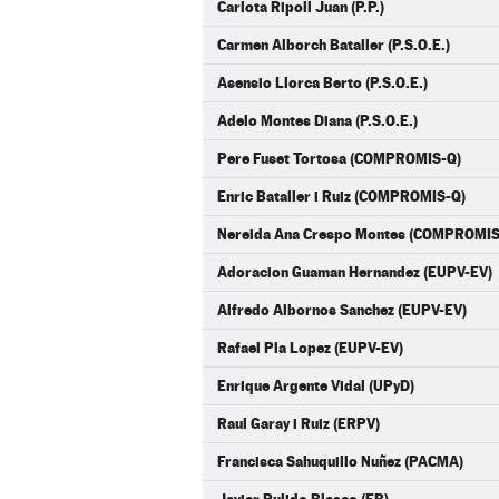
Carlota Ripoll Juan (P.P.)
Carmen Alborch Bataller (P.S.O.E.)
Asensio Llorca Berto (P.S.O.E.)
Adelo Montes Diana (P.S.O.E.)
Pere Fuset Tortosa (COMPROMIS-Q)
Enric Bataller i Ruiz (COMPROMIS-Q)
Nereida Ana Crespo Montes (COMPROMIS
Adoracion Guaman Hernandez (EUPV-EV)
Alfredo Albornos Sanchez (EUPV-EV)
Rafael Pla Lopez (EUPV-EV)
Enrique Argente Vidal (UPyD)
Raul Garay i Ruiz (ERPV)
Francisca Sahuquillo Nuñez (PACMA)