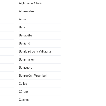
Algimia de Alfara
Almussafes
Anna
Barx
Benagéber
Beniarjó
Benifairó de la Valldigna
Benimuslem
Benisuera
Bonrepòs i Mirambell
Calles
Càrcer
Casinos