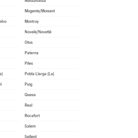
Massanassa
Mogente/Moixent
elvo
Montroy
Novelé/Novetlè
Otos
Paterna
Piles
a)
Pobla Llarga (La)
l
Puig
Quesa
Real
Rocafort
Salem
Sellent