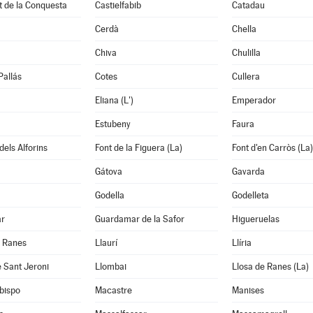
t de la Conquesta
Castielfabib
Catadau
Cerdà
Chella
Chiva
Chulilla
Pallás
Cotes
Cullera
Eliana (L')
Emperador
Estubeny
Faura
dels Alforins
Font de la Figuera (La)
Font d'en Carròs (La)
Gátova
Gavarda
Godella
Godelleta
ar
Guardamar de la Safor
Higueruelas
e Ranes
Llaurí
Llíria
 Sant Jeroni
Llombai
Llosa de Ranes (La)
bispo
Macastre
Manises