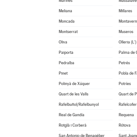
Marines
Massalavé
Meliana
Millares
Moncada
Montavern
Montserrat
Museros
Oliva
Olleria (L')
Paiporta
Palma de 
Pedralba
Petrés
Pinet
Pobla de F
Polinyà de Xúquer
Potríes
Quart de les Valls
Quart de P
Rafelbuñol/Rafelbunyol
Rafelcofer
Real de Gandía
Requena
Rotglà i Corberà
Rótova
San Antonio de Benagéber
Sant Joan