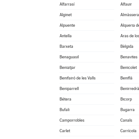
Alfarrasí
Alfauir
Alginet
Almàssera
Alpuente
Alqueria d
Antella
Aras de lo
Barxeta
Bèlgida
Benaguasil
Benavites
Beniatjar
Benicolet
Benifairó de les Valls
Beniflá
Beniparrell
Benirredr
Bétera
Bicorp
Bufali
Bugarra
Camporrobles
Canals
Carlet
Carrícola