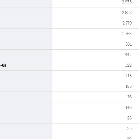
2.955
2.858
2.779
2.763
381
342
-Q)
322
213
185
176
146
28
25