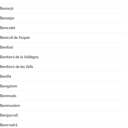
Beniarjó
Beniatjar
Benicolet
Benicull de Xúquer
Benifaió
Benifairó de la Valldigna
Benifairó de les Valls
Beniflá
Benigánim
Benimodo
Benimuslem
Beniparrell
Benirredrà