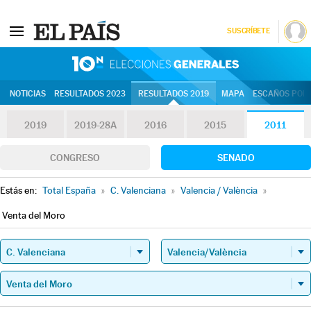
SUSCRÍBETE
10N | Eleccion
NOTICIAS
RESULTADOS 2023
RESULTADOS 2019
MAPA
ESCAÑOS POR 
2019
2019-28A
2016
2015
2011
CONGRESO
SENADO
Estás en:
Total España
»
C. Valenciana
»
Valencia / València
»
Venta del Moro