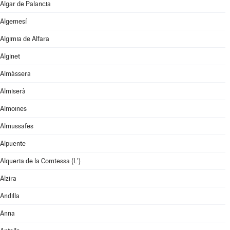
Algar de Palancia
Algemesí
Algimia de Alfara
Alginet
Almàssera
Almiserà
Almoines
Almussafes
Alpuente
Alqueria de la Comtessa (L')
Alzira
Andilla
Anna