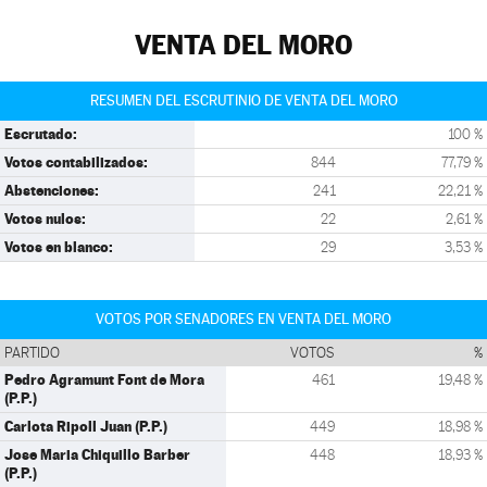
VENTA DEL MORO
RESUMEN DEL ESCRUTINIO DE VENTA DEL MORO
Escrutado:
100 %
Votos contabilizados:
844
77,79 %
Abstenciones:
241
22,21 %
Votos nulos:
22
2,61 %
Votos en blanco:
29
3,53 %
VOTOS POR SENADORES EN VENTA DEL MORO
PARTIDO
VOTOS
%
Pedro Agramunt Font de Mora
461
19,48 %
(P.P.)
Carlota Ripoll Juan (P.P.)
449
18,98 %
Jose Maria Chiquillo Barber
448
18,93 %
(P.P.)