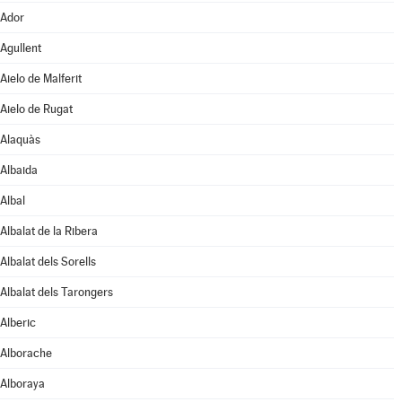
Ador
Agullent
Aielo de Malferit
Aielo de Rugat
Alaquàs
Albaida
Albal
Albalat de la Ribera
Albalat dels Sorells
Albalat dels Tarongers
Alberic
Alborache
Alboraya