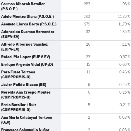
Carmen Alborch Bataller
283
11,96 %
(P.S.O.E.)
Adelo Montes Diana (P.S.O.E.)
280
11,83 %
Asensio Llorca Berto (P.S.O.E.)
279
11,79 %
Adoracion Guaman Hernandez
32
1,35 %
(EUPV-EV)
Alfredo Albornos Sanchez
26
1,1 %
(EUPV-EV)
Rafael Pla Lopez (EUPV-EV)
23
0,97 %
Enrique Argente Vidal (UPyD)
15
0,63 %
Pere Fuset Tortosa
11
0,46 %
(COMPROMIS-Q)
Javier Pulido Blasco (EB)
6
0,25 %
Nereida Ana Crespo Montes
6
0,25 %
(COMPROMIS-Q)
Enric Bataller i Ruiz
5
0,21 %
(COMPROMIS-Q)
Ana Maria Calatayud Tortosa
2
0,08 %
(UxV)
Francisca Sahuquillo Nuñez
2
0,08 %