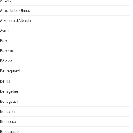
Antella
Aras de los Olmos
Atzeneta d'Albaida
Ayora
Barx
Barxeta
Bèlgida
Bellreguard
Bellús
Benagéber
Benaguasil
Benavites
Beneixida
Benetússer