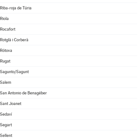
Riba-roja de Túria
Riola
Rocafort
Rotglà i Corberà
Rótova
Rugat
Sagunto/Sagunt
Salem
San Antonio de Benagéber
Sant Joanet
Sedaví
Segart
Sellent