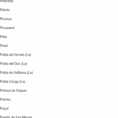
Pedralba
Petrés
Picanya
Picassent
Piles
Pinet
Pobla de Farnals (La)
Pobla del Duc (La)
Pobla de Vallbona (La)
Pobla Llarga (La)
Polinyà de Xúquer
Potríes
Puçol
Puebla de San Miguel