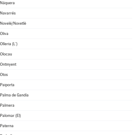
Náquera
Navarrés
Novelé/Novetlè
Oliva
Olleria (L')
Olocau
Ontinyent
Otos
Paiporta
Palma de Gandía
Palmera
Palomar (El)
Paterna