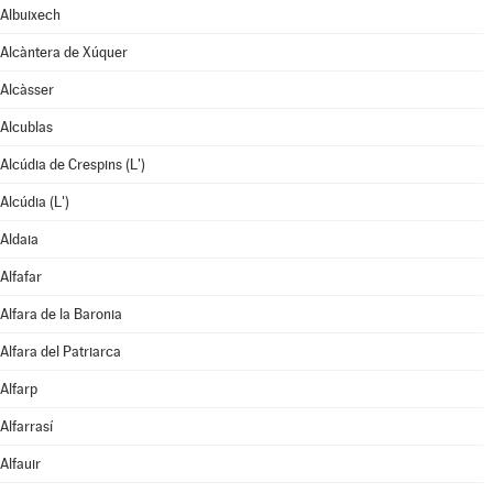
Albuixech
Alcàntera de Xúquer
Alcàsser
Alcublas
Alcúdia de Crespins (L')
Alcúdia (L')
Aldaia
Alfafar
Alfara de la Baronia
Alfara del Patriarca
Alfarp
Alfarrasí
Alfauir