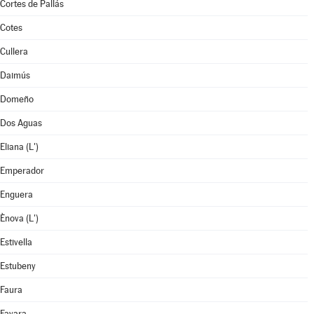
Cortes de Pallás
Cotes
Cullera
Daimús
Domeño
Dos Aguas
Eliana (L')
Emperador
Enguera
Ènova (L')
Estivella
Estubeny
Faura
Favara