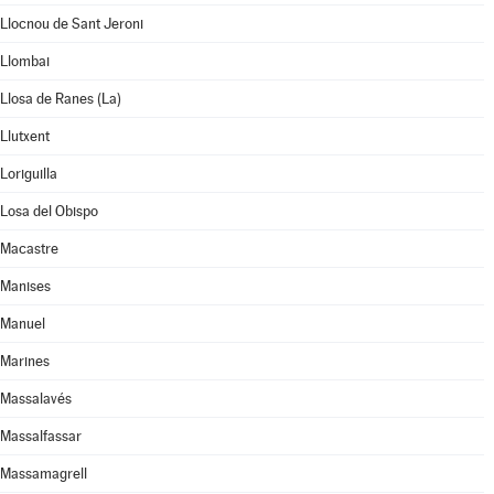
Llocnou de Sant Jeroni
Llombai
Llosa de Ranes (La)
Llutxent
Loriguilla
Losa del Obispo
Macastre
Manises
Manuel
Marines
Massalavés
Massalfassar
Massamagrell