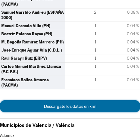
(PACMA)
Samuel Garrido Andreu (ESPAÑA
2
0,08 %
2000)
Manuel Granado Villa (PH)
1
0,04 %
Beatriz Palanca Reyes (PH)
1
0,04 %
M. Begoña Ramirez Marrero (PH)
1
0,04 %
Jose Enrique Aguar Vila (C.D.L.)
1
0,04 %
Raul Garay i Ruiz (ERPV)
1
0,04 %
Carlos Manuel Martinez Llaneza
1
0,04 %
(P.C.P.E.)
Francisca Belles Amoros
1
0,04 %
(PACMA)
Descárgate los datos en xml
Municipios de Valencia / València
Ademuz