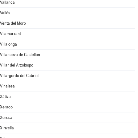
Vallanca
Vallés
Venta del Moro
Vilamarxant
Villalonga
Villanueva de Castellón
Villar del Arzobispo
Villargordo del Cabriel
Vinalesa
Xàtiva
Xeraco
Xeresa
Xirivella