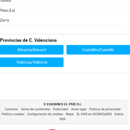
Yátova
Yesa (La)
Zarra
Provincias de C. Valenciana
Alicante/Alacant
Castellón/Castelló
Valencia/València
EDICIONES EL PAÍS S.L.
©
Contacto
Venta de contenidos
Publicidad
Aviso legal
Política de privacidad
Política cookies
Configuración de cookies
Mapa
EL PAÍS en KIOSKOyMÁS
Índice
RSS