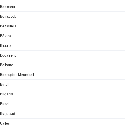
Benisanó
Benissoda
Benisuera
Bétera
Bicorp
Bocairent
Bolbaite
Bonrepòs i Mirambell
Bufali
Bugarra
Buñol
Burjassot
Calles