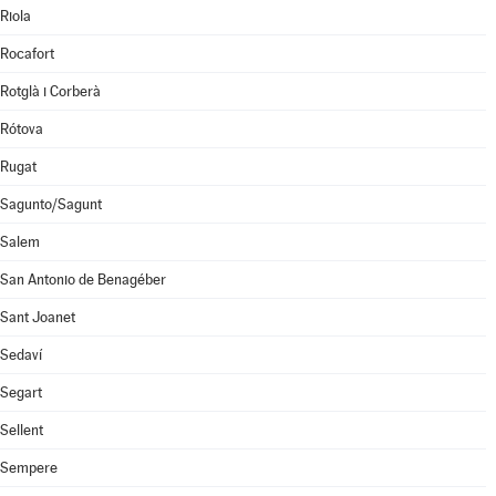
Riola
Rocafort
Rotglà i Corberà
Rótova
Rugat
Sagunto/Sagunt
Salem
San Antonio de Benagéber
Sant Joanet
Sedaví
Segart
Sellent
Sempere