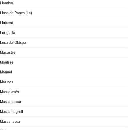
Llombai
Llosa de Ranes (La)
Llutxent
Loriguilla
Losa del Obispo
Macastre
Manises
Manuel
Marines
Massalavés
Massalfassar
Massamagrell
Massanassa