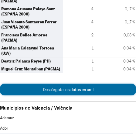
(PACMA)
Ramona Azucena Pelayo Sanz
4
0,17 %
(ESPAÑA 2000)
Juan Vicente Santacreu Ferrer
4
0,17 %
(ESPAÑA 2000)
Francisca Belles Amoros
2
0,08 %
(PACMA)
Ana Maria Calatayud Tortosa
1
0,04 %
(UxV)
Beatriz Palanca Reyes (PH)
1
0,04 %
Miguel Cruz Montalban (PACMA)
1
0,04 %
Descárgate los datos en xml
Municipios de Valencia / València
Ademuz
Ador