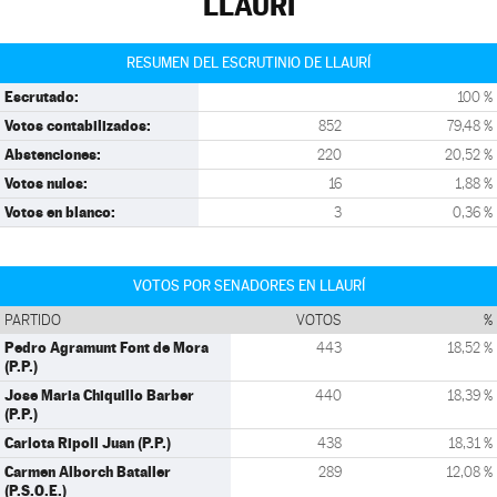
LLAURÍ
RESUMEN DEL ESCRUTINIO DE LLAURÍ
Escrutado:
100 %
Votos contabilizados:
852
79,48 %
Abstenciones:
220
20,52 %
Votos nulos:
16
1,88 %
Votos en blanco:
3
0,36 %
VOTOS POR SENADORES EN LLAURÍ
PARTIDO
VOTOS
%
Pedro Agramunt Font de Mora
443
18,52 %
(P.P.)
Jose Maria Chiquillo Barber
440
18,39 %
(P.P.)
Carlota Ripoll Juan (P.P.)
438
18,31 %
Carmen Alborch Bataller
289
12,08 %
(P.S.O.E.)