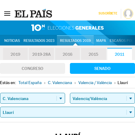
SUSCRÍBETE
10N | Eleccion
NOTICIAS
RESULTADOS 2023
RESULTADOS 2019
MAPA
ESCAÑOS POR 
2019
2019-28A
2016
2015
2011
CONGRESO
SENADO
Estás en:
Total España
»
C. Valenciana
»
Valencia / València
»
Llaurí