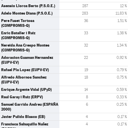
Asensio Llorca Berto (P.S.O.E.)
287
12 %
Adelo Montes Diana (P.S.O.E.)
283
11,83 %
Pere Fuset Tortosa
36
1,51 %
(COMPROMIS-Q)
Enric Bataller i Ruiz
33
1,38 %
(COMPROMIS-Q)
Nereida Ana Crespo Montes
32
1,34 %
(COMPROMIS-Q)
Adoracion Guaman Hernandez
22
0,92 %
(EUPV-EV)
Rafael Pla Lopez (EUPV-EV)
19
0,79 %
Alfredo Albornos Sanchez
18
0,75 %
(EUPV-EV)
Enrique Argente Vidal (UPyD)
14
0,59 %
Raul Garay i Ruiz (ERPV)
8
0,33 %
Samuel Garrido Andreu (ESPAÑA
6
0,25 %
2000)
Javier Pulido Blasco (EB)
4
0,17 %
Francisca Sahuquillo Nuñez
4
0,17 %