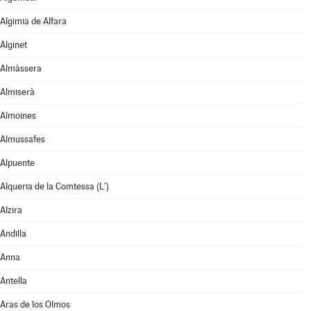
Algimia de Alfara
Alginet
Almàssera
Almiserà
Almoines
Almussafes
Alpuente
Alqueria de la Comtessa (L')
Alzira
Andilla
Anna
Antella
Aras de los Olmos