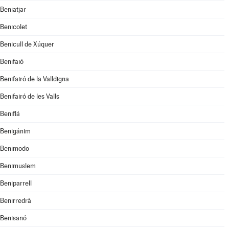
Beniatjar
Benicolet
Benicull de Xúquer
Benifaió
Benifairó de la Valldigna
Benifairó de les Valls
Beniflá
Benigánim
Benimodo
Benimuslem
Beniparrell
Benirredrà
Benisanó