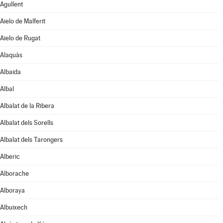
Agullent
Aielo de Malferit
Aielo de Rugat
Alaquàs
Albaida
Albal
Albalat de la Ribera
Albalat dels Sorells
Albalat dels Tarongers
Alberic
Alborache
Alboraya
Albuixech