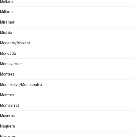
Meliana
Millares
Miramar
Mislata
Mogente/Moixent
Moncada
Montaverner
Montesa
Montitxelvo/Montichelvo
Montroy
Montserrat
Museros
Náquera
Navarrés