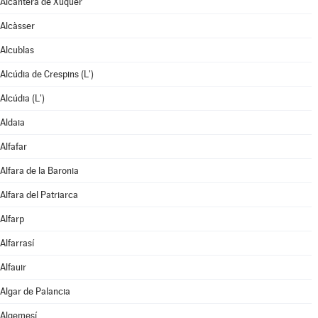
Alcàntera de Xúquer
Alcàsser
Alcublas
Alcúdia de Crespins (L')
Alcúdia (L')
Aldaia
Alfafar
Alfara de la Baronia
Alfara del Patriarca
Alfarp
Alfarrasí
Alfauir
Algar de Palancia
Algemesí