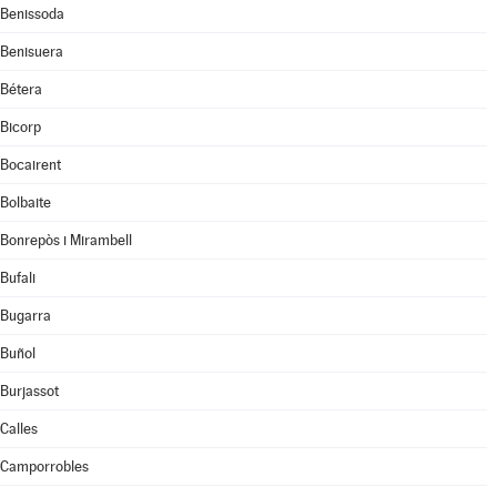
Benissoda
Benisuera
Bétera
Bicorp
Bocairent
Bolbaite
Bonrepòs i Mirambell
Bufali
Bugarra
Buñol
Burjassot
Calles
Camporrobles