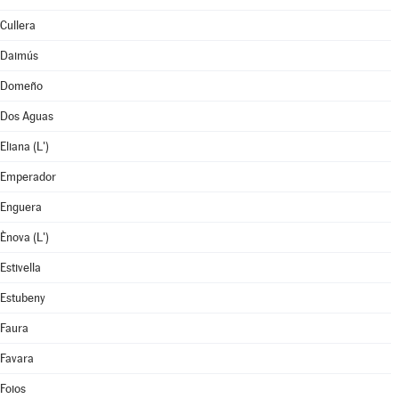
Cullera
Daimús
Domeño
Dos Aguas
Eliana (L')
Emperador
Enguera
Ènova (L')
Estivella
Estubeny
Faura
Favara
Foios