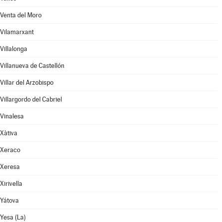
Venta del Moro
Vilamarxant
Villalonga
Villanueva de Castellón
Villar del Arzobispo
Villargordo del Cabriel
Vinalesa
Xàtiva
Xeraco
Xeresa
Xirivella
Yátova
Yesa (La)