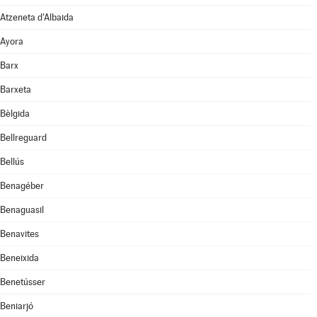
Atzeneta d'Albaida
Ayora
Barx
Barxeta
Bèlgida
Bellreguard
Bellús
Benagéber
Benaguasil
Benavites
Beneixida
Benetússer
Beniarjó