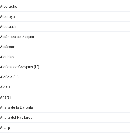
Alborache
Alboraya
Albuixech
Alcàntera de Xúquer
Alcàsser
Alcublas
Alcúdia de Crespins (L')
Alcúdia (L')
Aldaia
Alfafar
Alfara de la Baronia
Alfara del Patriarca
Alfarp