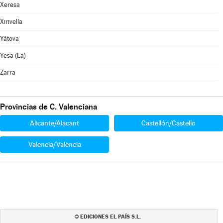
Xeresa
Xirivella
Yátova
Yesa (La)
Zarra
Provincias de C. Valenciana
Alicante/Alacant
Castellón/Castelló
Valencia/València
EDICIONES EL PAÍS S.L.
©