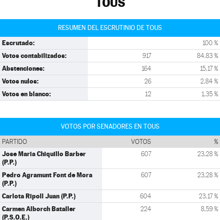
TOUS
RESUMEN DEL ESCRUTINIO DE TOUS
Escrutado:
100 %
Votos contabilizados:
917
84,83 %
Abstenciones:
164
15,17 %
Votos nulos:
26
2,84 %
Votos en blanco:
12
1,35 %
VOTOS POR SENADORES EN TOUS
PARTIDO
VOTOS
%
Jose Maria Chiquillo Barber
607
23,28 %
(P.P.)
Pedro Agramunt Font de Mora
607
23,28 %
(P.P.)
Carlota Ripoll Juan (P.P.)
604
23,17 %
Carmen Alborch Bataller
224
8,59 %
(P.S.O.E.)