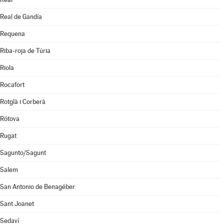
Real de Gandía
Requena
Riba-roja de Túria
Riola
Rocafort
Rotglà i Corberà
Rótova
Rugat
Sagunto/Sagunt
Salem
San Antonio de Benagéber
Sant Joanet
Sedaví