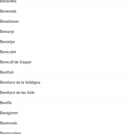
Benavites
Beneixida
Benetússer
Beniarjó
Beniatjar
Benicolet
Benicull de Xúquer
Benifaió
Benifairó de la Valldigna
Benifairó de les Valls
Beniflá
Benigánim
Benimodo
Benimuslem