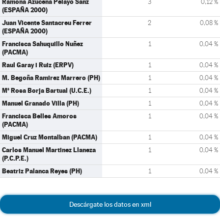
Ramona Azucena Pelayo Sanz
3
0,12 %
(ESPAÑA 2000)
Juan Vicente Santacreu Ferrer
2
0,08 %
(ESPAÑA 2000)
Francisca Sahuquillo Nuñez
1
0,04 %
(PACMA)
Raul Garay i Ruiz (ERPV)
1
0,04 %
M. Begoña Ramirez Marrero (PH)
1
0,04 %
Mª Rosa Borja Bartual (U.C.E.)
1
0,04 %
Manuel Granado Villa (PH)
1
0,04 %
Francisca Belles Amoros
1
0,04 %
(PACMA)
Miguel Cruz Montalban (PACMA)
1
0,04 %
Carlos Manuel Martinez Llaneza
1
0,04 %
(P.C.P.E.)
Beatriz Palanca Reyes (PH)
1
0,04 %
Descárgate los datos en xml