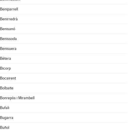
Beniparrell
Benirredrà
Benisanó
Benissoda
Benisuera
Bétera
Bicorp
Bocairent
Bolbaite
Bonrepòs i Mirambell
Bufali
Bugarra
Buñol