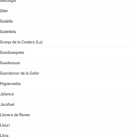
Gestalgar
Gilet
Godella
Godelleta
Granja de la Costera (La)
Guadasequies
Guadassuar
Guardamar de la Safor
Higueruelas
Jalance
Jarafuel
Llanera de Ranes
Llaurí
Llíria