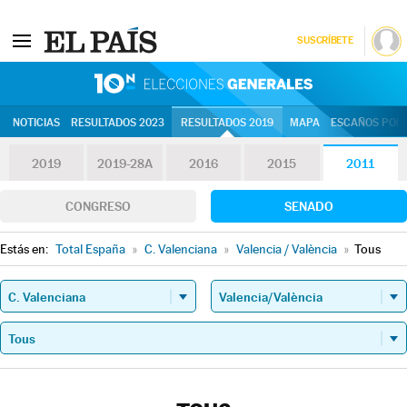
SUSCRÍBETE
10N | Eleccion
NOTICIAS
RESULTADOS 2023
RESULTADOS 2019
MAPA
ESCAÑOS POR 
2019
2019-28A
2016
2015
2011
CONGRESO
SENADO
Estás en:
Total España
»
C. Valenciana
»
Valencia / València
»
Tous