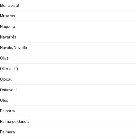
Montserrat
Museros
Náquera
Navarrés
Novelé/Novetlè
Oliva
Olleria (L')
Olocau
Ontinyent
Otos
Paiporta
Palma de Gandía
Palmera