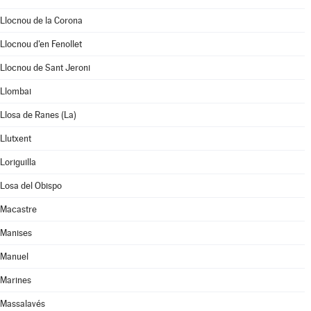
Llocnou de la Corona
Llocnou d'en Fenollet
Llocnou de Sant Jeroni
Llombai
Llosa de Ranes (La)
Llutxent
Loriguilla
Losa del Obispo
Macastre
Manises
Manuel
Marines
Massalavés