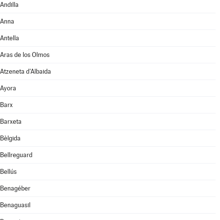
Andilla
Anna
Antella
Aras de los Olmos
Atzeneta d'Albaida
Ayora
Barx
Barxeta
Bèlgida
Bellreguard
Bellús
Benagéber
Benaguasil