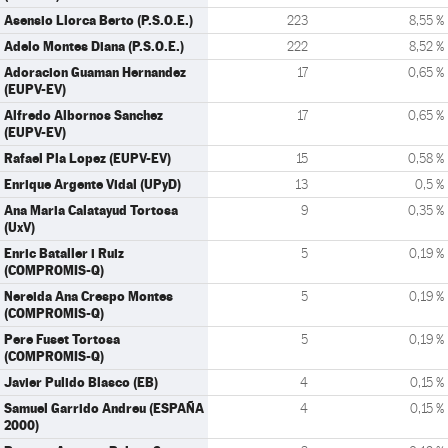
Asensio Llorca Berto (P.S.O.E.)
223
8,55 %
Adelo Montes Diana (P.S.O.E.)
222
8,52 %
Adoracion Guaman Hernandez
17
0,65 %
(EUPV-EV)
Alfredo Albornos Sanchez
17
0,65 %
(EUPV-EV)
Rafael Pla Lopez (EUPV-EV)
15
0,58 %
Enrique Argente Vidal (UPyD)
13
0,5 %
Ana Maria Calatayud Tortosa
9
0,35 %
(UxV)
Enric Bataller i Ruiz
5
0,19 %
(COMPROMIS-Q)
Nereida Ana Crespo Montes
5
0,19 %
(COMPROMIS-Q)
Pere Fuset Tortosa
5
0,19 %
(COMPROMIS-Q)
Javier Pulido Blasco (EB)
4
0,15 %
Samuel Garrido Andreu (ESPAÑA
4
0,15 %
2000)