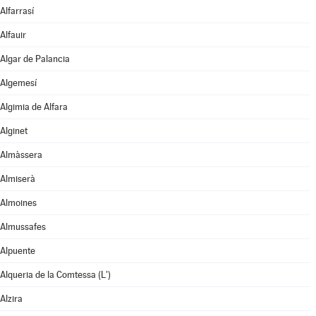
Alfarrasí
Alfauir
Algar de Palancia
Algemesí
Algimia de Alfara
Alginet
Almàssera
Almiserà
Almoines
Almussafes
Alpuente
Alqueria de la Comtessa (L')
Alzira