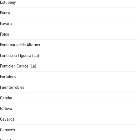
Estubeny
Faura
Favara
Foios
Fontanars dels Alforins
Font de la Figuera (La)
Font d'en Carròs (La)
Fortaleny
Fuenterrobles
Gandia
Gátova
Gavarda
Genovés