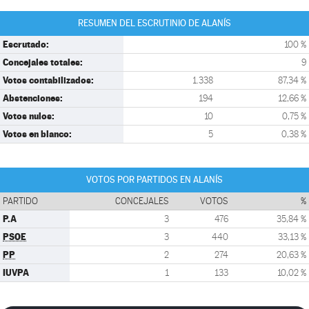
RESUMEN DEL ESCRUTINIO DE ALANÍS
Escrutado:
100 %
Concejales totales:
9
Votos contabilizados:
1.338
87,34 %
Abstenciones:
194
12,66 %
Votos nulos:
10
0,75 %
Votos en blanco:
5
0,38 %
VOTOS POR PARTIDOS EN ALANÍS
PARTIDO
CONCEJALES
VOTOS
%
P.A
3
476
35,84 %
PSOE
3
440
33,13 %
PP
2
274
20,63 %
IUVPA
1
133
10,02 %