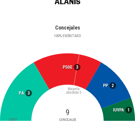
ALANÍS
Concejales
100
%
ESCRUTADO
3
PSOE
2
PP
Mayoría
absoluta
5
3
P.A
1
IUVPA
9
2007
CONCEJALES