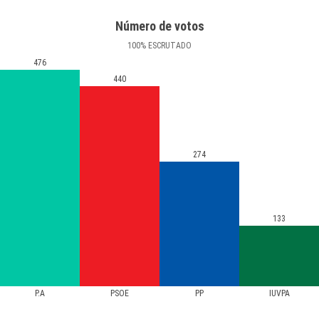
Número de votos
100
%
ESCRUTADO
476
440
274
133
P.A
PSOE
PP
IUVPA