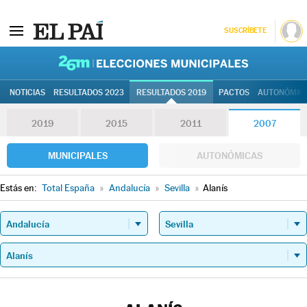
SUSCRÍBETE
26M | Elec
NOTICIAS
RESULTADOS 2023
RESULTADOS 2019
PACTOS
AUTONÓMIC
2019
2015
2011
2007
MUNICIPALES
AUTONÓMICAS
Estás en:
Total España
»
Andalucía
»
Sevilla
»
Alanís