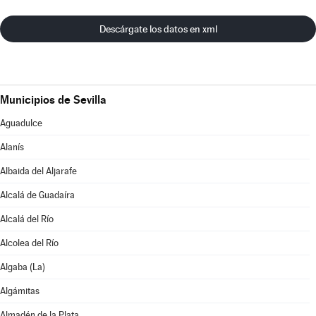
Descárgate los datos en xml
Municipios de Sevilla
Aguadulce
Alanís
Albaida del Aljarafe
Alcalá de Guadaíra
Alcalá del Río
Alcolea del Río
Algaba (La)
Algámitas
Almadén de la Plata