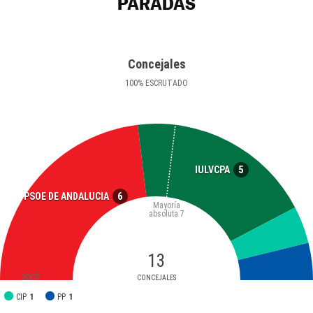
PARADAS
Concejales
100
%
ESCRUTADO
5
IULVCPA
6
PSOE DE ANDALUCIA
Mayoría
absoluta
7
13
2007
CONCEJALES
CIP
1
PP
1