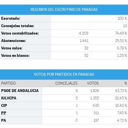
RESUMEN DEL ESCRUTINIO DE PARADAS
Escrutado:
100 %
Concejales totales:
13
Votos contabilizados:
4.208
74,49 %
Abstenciones:
1.441
25,51 %
Votos nulos:
32
0,76 %
Votos en blanco:
52
1,25 %
VOTOS POR PARTIDOS EN PARADAS
PARTIDO
CONCEJALES
VOTOS
%
PSOE DE ANDALUCIA
6
1.826
43,73 %
IULVCPA
5
1.355
32,45 %
CIP
1
435
10,42 %
PP
1
311
7,45 %
PA
0
197
4,72 %