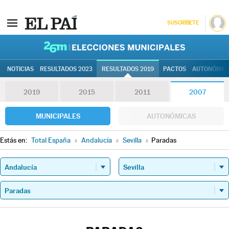
SUSCRÍBETE
26M | Elec
NOTICIAS
RESULTADOS 2023
RESULTADOS 2019
PACTOS
AUTONÓMIC
2019
2015
2011
2007
MUNICIPALES
AUTONÓMICAS
Estás en:
Total España
»
Andalucía
»
Sevilla
»
Paradas