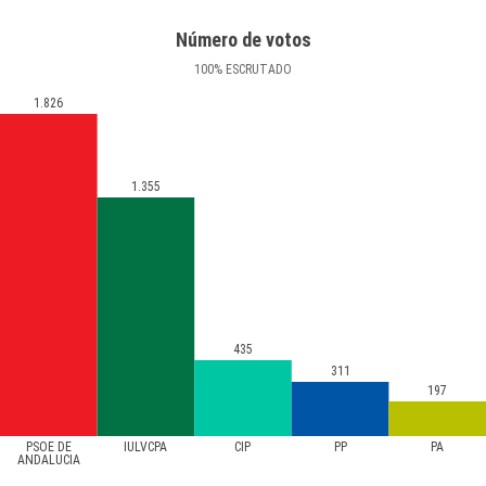
Número de votos
100
%
ESCRUTADO
1.826
1.355
435
311
197
PSOE DE
IULVCPA
CIP
PP
PA
ANDALUCIA