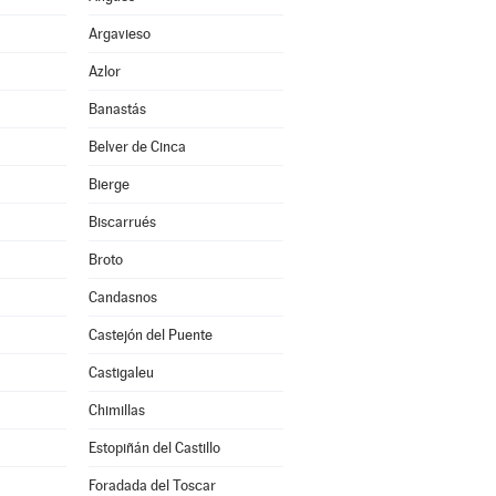
Argavieso
Azlor
Banastás
Belver de Cinca
Bierge
Biscarrués
Broto
Candasnos
Castejón del Puente
Castigaleu
Chimillas
Estopiñán del Castillo
Foradada del Toscar