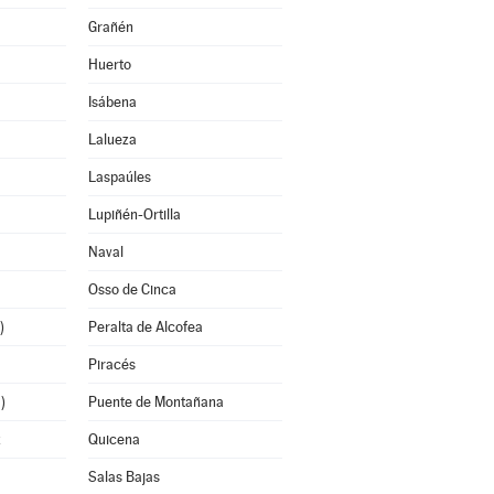
Grañén
Huerto
Isábena
Lalueza
Laspaúles
Lupiñén-Ortilla
Naval
Osso de Cinca
)
Peralta de Alcofea
Piracés
)
Puente de Montañana
z
Quicena
Salas Bajas