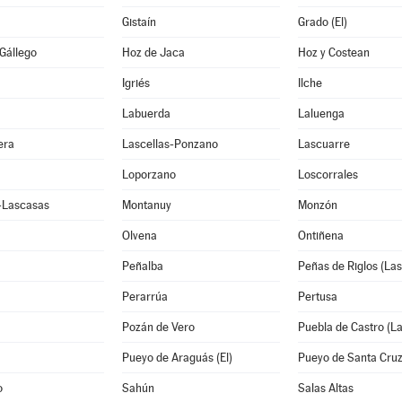
Gistaín
Grado (El)
Gállego
Hoz de Jaca
Hoz y Costean
Igriés
Ilche
Labuerda
Laluenga
era
Lascellas-Ponzano
Lascuarre
Loporzano
Loscorrales
e-Lascasas
Montanuy
Monzón
Olvena
Ontiñena
Peñalba
Peñas de Riglos (Las
Perarrúa
Pertusa
Pozán de Vero
Puebla de Castro (La
Pueyo de Araguás (El)
Pueyo de Santa Cru
o
Sahún
Salas Altas