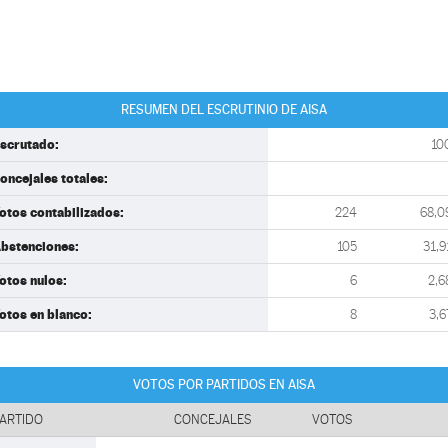
RESUMEN DEL ESCRUTINIO DE AISA
scrutado:
10
oncejales totales:
otos contabilizados:
224
68,0
bstenciones:
105
31,9
otos nulos:
6
2,6
otos en blanco:
8
3,6
VOTOS POR PARTIDOS EN AISA
ARTIDO
CONCEJALES
VOTOS