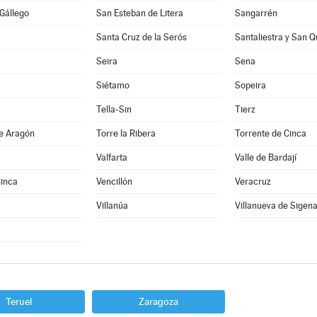
 Gállego
San Esteban de Litera
Sangarrén
Santa Cruz de la Serós
Santaliestra y San Q
Seira
Sena
Siétamo
Sopeira
Tella-Sin
Tierz
de Aragón
Torre la Ribera
Torrente de Cinca
Valfarta
Valle de Bardají
Cinca
Vencillón
Veracruz
Villanúa
Villanueva de Sigen
Teruel
Zaragoza