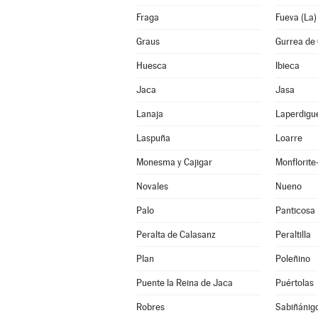
Fraga
Fueva (La)
Graus
Gurrea de 
Huesca
Ibieca
Jaca
Jasa
Lanaja
Laperdigu
Laspuña
Loarre
Monesma y Cajigar
Monflorit
Novales
Nueno
Palo
Panticosa
Peralta de Calasanz
Peraltilla
Plan
Poleñino
Puente la Reina de Jaca
Puértolas
Robres
Sabiñánig