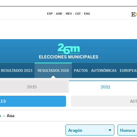
ESP
AME
MEX
CAT
ENG
RESULTADOS 2023
RESULTADOS 2019
PACTOS
AUTONÓMICAS
EUROPEA
2015
2011
LES
AU
a
»
Aisa