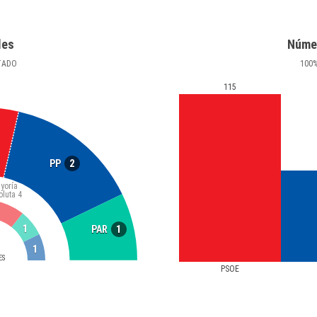
les
Núme
TADO
100
115
2
PP
yoría
oluta
4
1
1
PAR
1
ES
PSOE