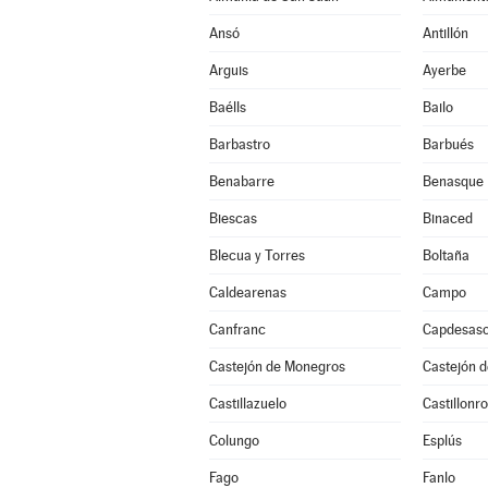
Ansó
Antillón
Arguis
Ayerbe
Baélls
Bailo
Barbastro
Barbués
Benabarre
Benasque
Biescas
Binaced
Blecua y Torres
Boltaña
Caldearenas
Campo
Canfranc
Capdesas
Castejón de Monegros
Castejón d
Castillazuelo
Castillonr
Colungo
Esplús
Fago
Fanlo