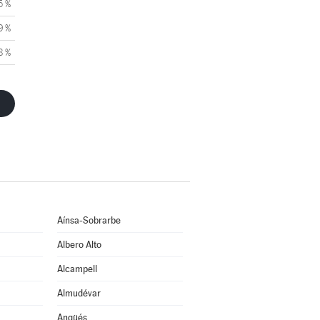
5 %
9 %
8 %
Aínsa-Sobrarbe
Albero Alto
Alcampell
Almudévar
Angüés