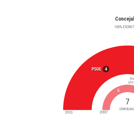
Conceja
100
%
ESCRU
4
PSOE
Ma
abs
5
7
CONCEJAL
2011
2007