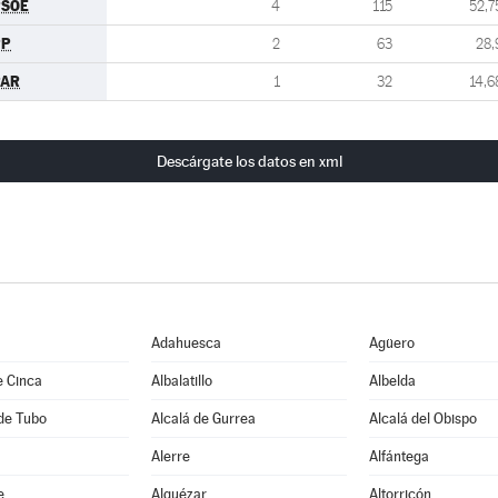
PSOE
4
115
52,7
PP
2
63
28,
PAR
1
32
14,6
Descárgate los datos en xml
Adahuesca
Agüero
e Cinca
Albalatillo
Albelda
de Tubo
Alcalá de Gurrea
Alcalá del Obispo
Alerre
Alfántega
e
Alquézar
Altorricón