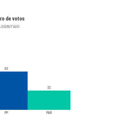
ro de votos
%
ESCRUTADO
63
32
PP
PAR