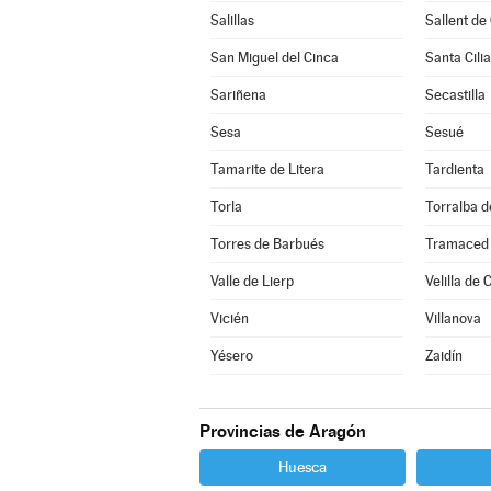
Salillas
Sallent de
San Miguel del Cinca
Santa Cilia
Sariñena
Secastilla
Sesa
Sesué
Tamarite de Litera
Tardienta
Torla
Torralba 
Torres de Barbués
Tramaced
Valle de Lierp
Velilla de 
Vicién
Villanova
Yésero
Zaidín
Provincias de Aragón
Huesca