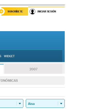
SUSCRÍBETE
INICIAR SESIÓN
S
WIDGET
2007
TONÓMICAS