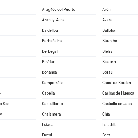
Aragüés del Puerto
Arén
Azanuy-Alins
Azara
Baldellou
Ballobar
Barbuñales
Bárcabo
Berbegal
Bielsa
Binéfar
Bisaurri
Bonansa
Borau
Camporrélls
Canal de Berdún
o
Capella
Casbas de Huesca
e Sos
Castelflorite
Castiello de Jaca
oy
Chalamera
Chía
Estada
Estadilla
Fiscal
Fonz