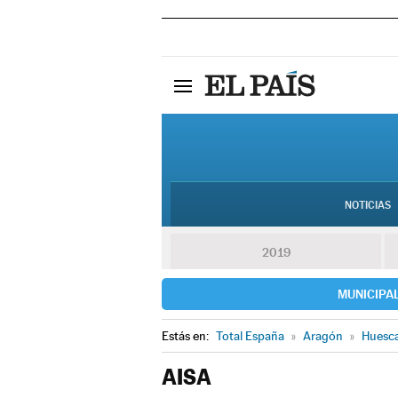
NOTICIAS
2019
MUNICIPA
Estás en:
Total España
»
Aragón
»
Huesc
AISA