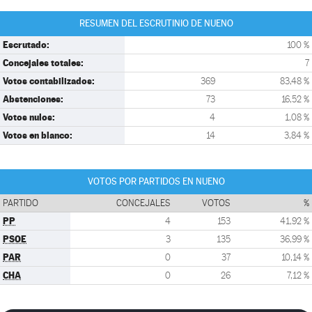
RESUMEN DEL ESCRUTINIO DE NUENO
Escrutado:
100 %
Concejales totales:
7
Votos contabilizados:
369
83,48 %
Abstenciones:
73
16,52 %
Votos nulos:
4
1,08 %
Votos en blanco:
14
3,84 %
VOTOS POR PARTIDOS EN NUENO
PARTIDO
CONCEJALES
VOTOS
%
PP
4
153
41,92 %
PSOE
3
135
36,99 %
PAR
0
37
10,14 %
CHA
0
26
7,12 %