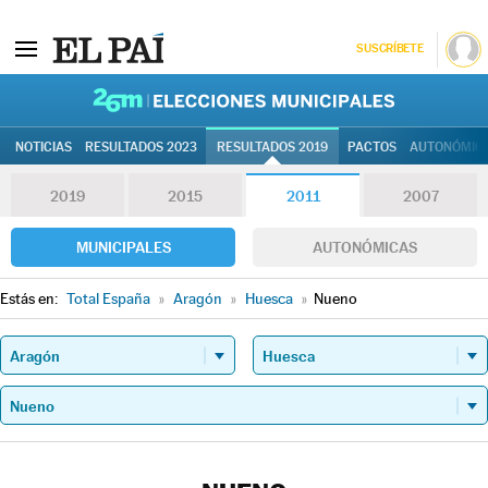
SUSCRÍBETE
26M | Elec
NOTICIAS
RESULTADOS 2023
RESULTADOS 2019
PACTOS
AUTONÓMIC
2019
2015
2011
2007
MUNICIPALES
AUTONÓMICAS
Estás en:
Total España
»
Aragón
»
Huesca
»
Nueno