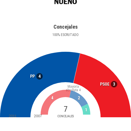
NUENO
Concejales
100
%
ESCRUTADO
4
PP
3
PSOE
Mayoría
absoluta
4
4
2
7
1
2011
2007
CONCEJALES