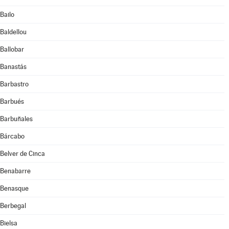
Bailo
Baldellou
Ballobar
Banastás
Barbastro
Barbués
Barbuñales
Bárcabo
Belver de Cinca
Benabarre
Benasque
Berbegal
Bielsa