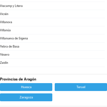
Viacamp y Litera
Vicién
Villanova
Villanúa
Villanueva de Sigena
Yebra de Basa
Yésero
Zaidín
Provincias de Aragón
Huesca
Teruel
Zaragoza