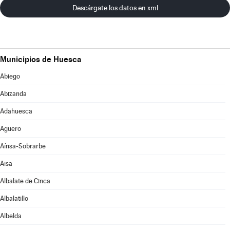
Descárgate los datos en xml
Municipios de Huesca
Abiego
Abizanda
Adahuesca
Agüero
Aínsa-Sobrarbe
Aisa
Albalate de Cinca
Albalatillo
Albelda