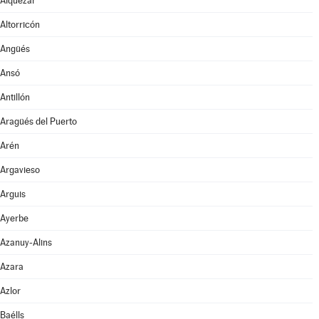
Alquézar
Altorricón
Angüés
Ansó
Antillón
Aragüés del Puerto
Arén
Argavieso
Arguis
Ayerbe
Azanuy-Alins
Azara
Azlor
Baélls