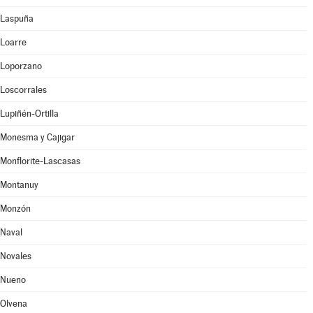
Laspuña
Loarre
Loporzano
Loscorrales
Lupiñén-Ortilla
Monesma y Cajigar
Monflorite-Lascasas
Montanuy
Monzón
Naval
Novales
Nueno
Olvena