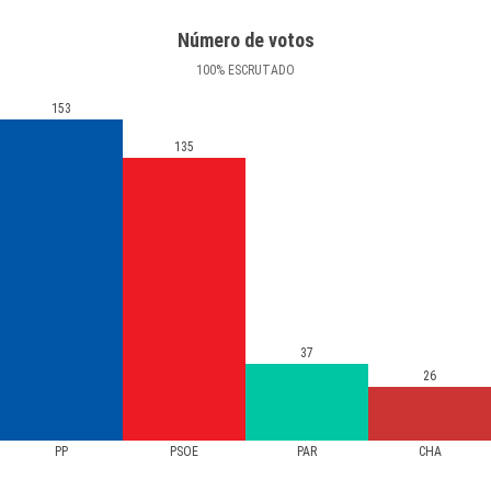
Número de votos
100
%
ESCRUTADO
153
135
37
26
PP
PSOE
PAR
CHA