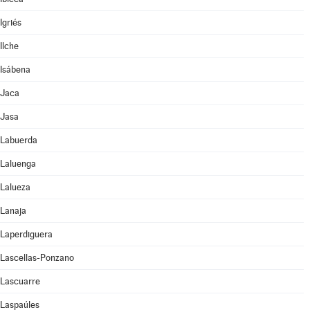
Igriés
Ilche
Isábena
Jaca
Jasa
Labuerda
Laluenga
Lalueza
Lanaja
Laperdiguera
Lascellas-Ponzano
Lascuarre
Laspaúles