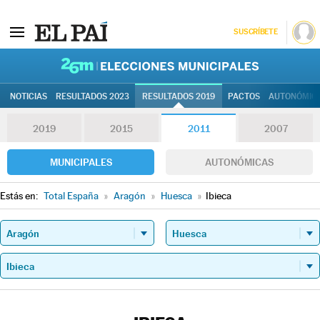
SUSCRÍBETE
26M | Elec
NOTICIAS
RESULTADOS 2023
RESULTADOS 2019
PACTOS
AUTONÓMIC
2019
2015
2011
2007
MUNICIPALES
AUTONÓMICAS
Estás en:
Total España
»
Aragón
»
Huesca
»
Ibieca