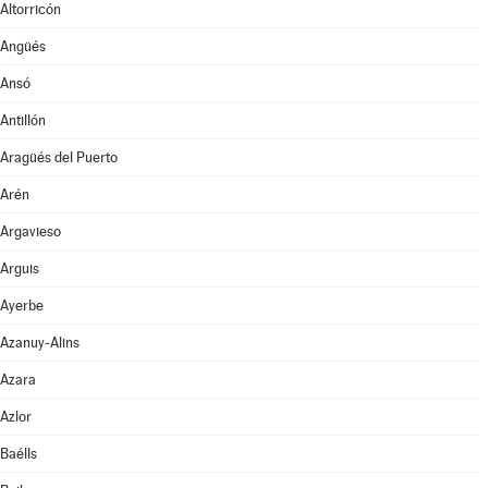
Altorricón
Angüés
Ansó
Antillón
Aragüés del Puerto
Arén
Argavieso
Arguis
Ayerbe
Azanuy-Alins
Azara
Azlor
Baélls