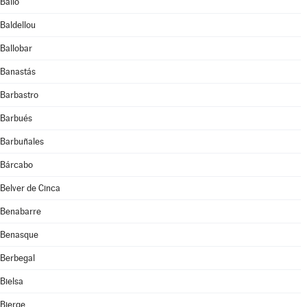
Bailo
Baldellou
Ballobar
Banastás
Barbastro
Barbués
Barbuñales
Bárcabo
Belver de Cinca
Benabarre
Benasque
Berbegal
Bielsa
Bierge