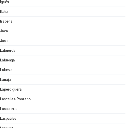
Igriés
Ilche
Isábena
Jaca
Jasa
Labuerda
Laluenga
Lalueza
Lanaja
Laperdiguera
Lascellas-Ponzano
Lascuarre
Laspaúles