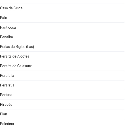
Osso de Cinca
Palo
Panticosa
Peñalba
Peñas de Riglos (Las)
Peralta de Alcofea
Peralta de Calasanz
Peraltilla
Perarrúa
Pertusa
Piracés
Plan
Poleñino