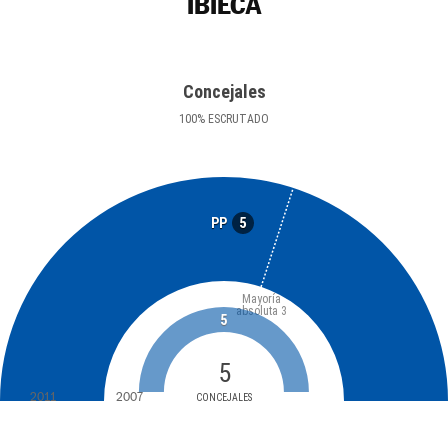
IBIECA
Concejales
100
%
ESCRUTADO
5
PP
Mayoría
absoluta
3
5
5
2011
2007
CONCEJALES