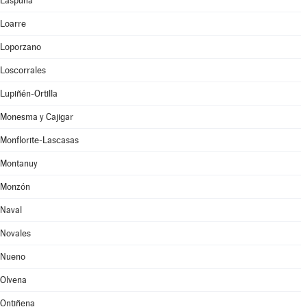
Laspuña
Loarre
Loporzano
Loscorrales
Lupiñén-Ortilla
Monesma y Cajigar
Monflorite-Lascasas
Montanuy
Monzón
Naval
Novales
Nueno
Olvena
Ontiñena