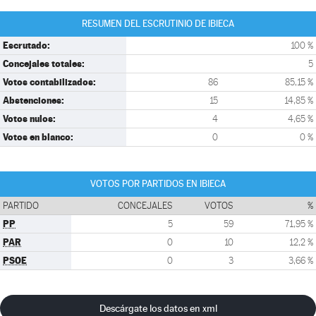
RESUMEN DEL ESCRUTINIO DE IBIECA
Escrutado:
100 %
Concejales totales:
5
Votos contabilizados:
86
85,15 %
Abstenciones:
15
14,85 %
Votos nulos:
4
4,65 %
Votos en blanco:
0
0 %
VOTOS POR PARTIDOS EN IBIECA
PARTIDO
CONCEJALES
VOTOS
%
PP
5
59
71,95 %
PAR
0
10
12,2 %
PSOE
0
3
3,66 %
Descárgate los datos en xml