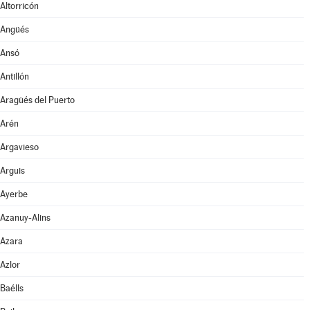
Altorricón
Angüés
Ansó
Antillón
Aragüés del Puerto
Arén
Argavieso
Arguis
Ayerbe
Azanuy-Alins
Azara
Azlor
Baélls