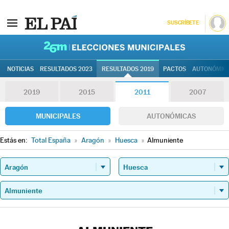
SUSCRÍBETE
26M | Elec
NOTICIAS
RESULTADOS 2023
RESULTADOS 2019
PACTOS
AUTONÓMIC
2019
2015
2011
2007
MUNICIPALES
AUTONÓMICAS
Estás en:
Total España
»
Aragón
»
Huesca
»
Almuniente