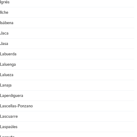
Igriés
Ilche
Isábena
Jaca
Jasa
Labuerda
Laluenga
Lalueza
Lanaja
Laperdiguera
Lascellas-Ponzano
Lascuarre
Laspaúles