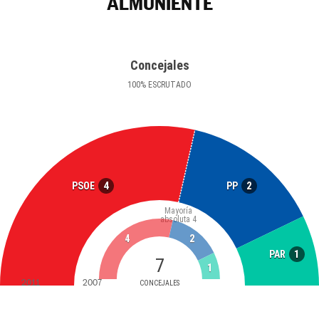
ALMUNIENTE
Concejales
100
%
ESCRUTADO
4
2
PSOE
PP
Mayoría
absoluta
4
4
2
1
PAR
7
1
2011
2007
CONCEJALES