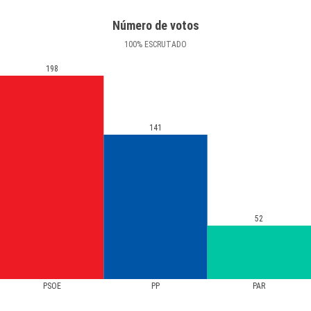
Número de votos
100
%
ESCRUTADO
198
141
52
PSOE
PP
PAR