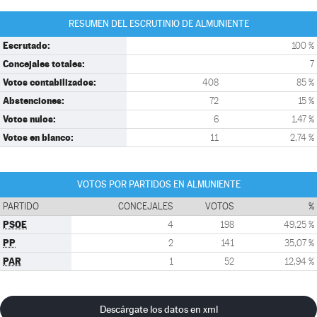
RESUMEN DEL ESCRUTINIO DE ALMUNIENTE
Escrutado:
100 %
Concejales totales:
7
Votos contabilizados:
408
85 %
Abstenciones:
72
15 %
Votos nulos:
6
1,47 %
Votos en blanco:
11
2,74 %
VOTOS POR PARTIDOS EN ALMUNIENTE
PARTIDO
CONCEJALES
VOTOS
%
PSOE
4
198
49,25 %
PP
2
141
35,07 %
PAR
1
52
12,94 %
Descárgate los datos en xml