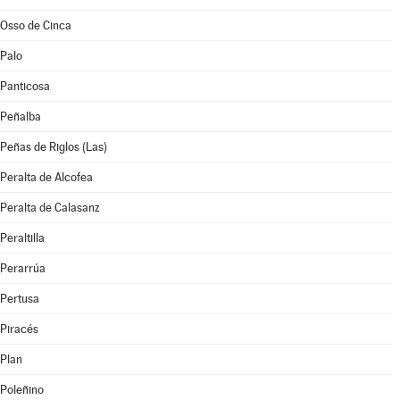
Osso de Cinca
Palo
Panticosa
Peñalba
Peñas de Riglos (Las)
Peralta de Alcofea
Peralta de Calasanz
Peraltilla
Perarrúa
Pertusa
Piracés
Plan
Poleñino