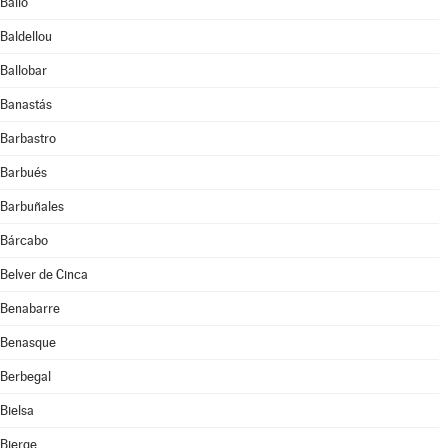
Bailo
Baldellou
Ballobar
Banastás
Barbastro
Barbués
Barbuñales
Bárcabo
Belver de Cinca
Benabarre
Benasque
Berbegal
Bielsa
Bierge