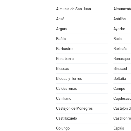
Almunia de San Juan
Almunient
Ansó
Antillón
Arguis
Ayerbe
Baélls
Bailo
Barbastro
Barbués
Benabarre
Benasque
Biescas
Binaced
Blecua y Torres
Boltaña
Caldearenas
Campo
Canfranc
Capdesas
Castejón de Monegros
Castejón d
Castillazuelo
Castillonr
Colungo
Esplús