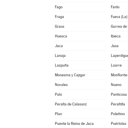
Fago
Fanlo
Fraga
Fueva (La)
Graus
Gurrea de 
Huesca
Ibieca
Jaca
Jasa
Lanaja
Laperdigu
Laspuña
Loarre
Monesma y Cajigar
Monflorit
Novales
Nueno
Palo
Panticosa
Peralta de Calasanz
Peraltilla
Plan
Poleñino
Puente la Reina de Jaca
Puértolas