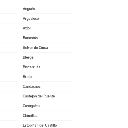
Angüés
Argavieso
Azlor
Banastás
Belver de Cinca
Bierge
Biscarrués
Broto
Candasnos
Castejón del Puente
Castigaleu
Chimillas
Estopiñán del Castillo