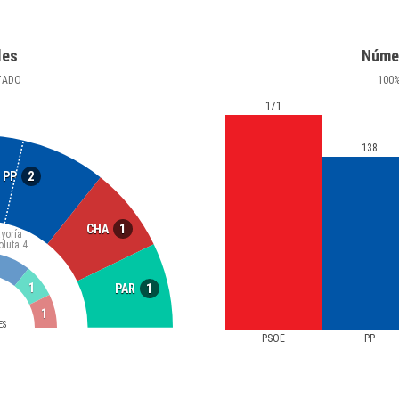
les
Núme
TADO
100
171
138
2
PP
1
CHA
yoría
oluta
4
1
1
PAR
1
ES
PSOE
PP