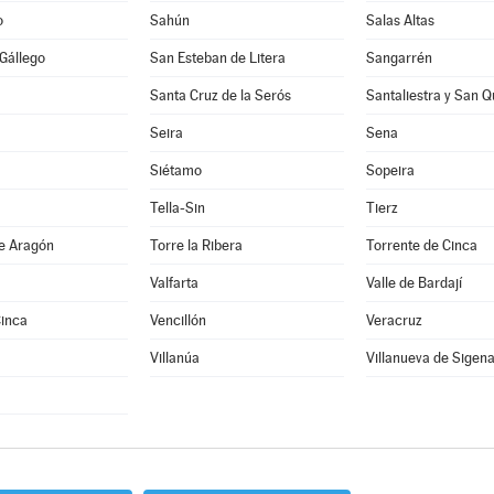
o
Sahún
Salas Altas
 Gállego
San Esteban de Litera
Sangarrén
Santa Cruz de la Serós
Santaliestra y San Q
Seira
Sena
Siétamo
Sopeira
Tella-Sin
Tierz
de Aragón
Torre la Ribera
Torrente de Cinca
Valfarta
Valle de Bardají
Cinca
Vencillón
Veracruz
Villanúa
Villanueva de Sigen