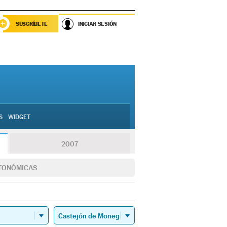
SUSCRÍBETE
INICIAR SESIÓN
S
WIDGET
2007
TONÓMICAS