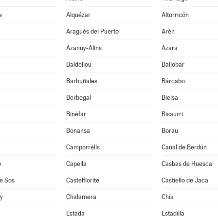
e
Alquézar
Altorricón
Aragüés del Puerto
Arén
Azanuy-Alins
Azara
Baldellou
Ballobar
Barbuñales
Bárcabo
Berbegal
Bielsa
Binéfar
Bisaurri
Bonansa
Borau
Camporrélls
Canal de Berdún
o
Capella
Casbas de Huesca
e Sos
Castelflorite
Castiello de Jaca
oy
Chalamera
Chía
Estada
Estadilla