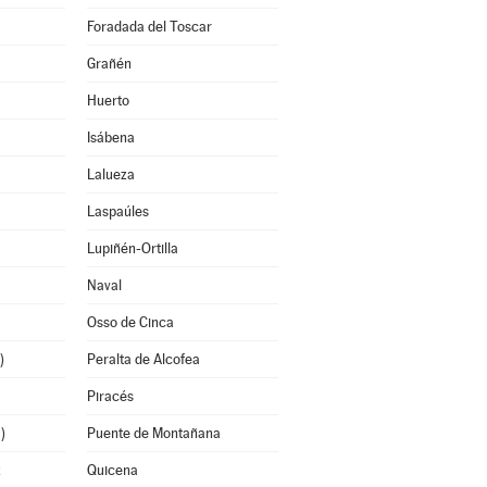
Foradada del Toscar
Grañén
Huerto
Isábena
Lalueza
Laspaúles
Lupiñén-Ortilla
Naval
Osso de Cinca
)
Peralta de Alcofea
Piracés
)
Puente de Montañana
z
Quicena