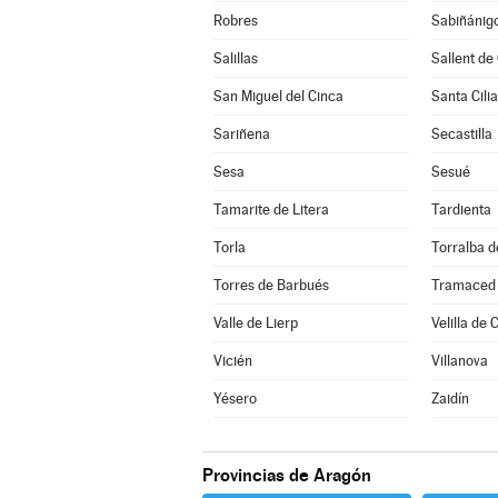
Robres
Sabiñánig
Salillas
Sallent de
San Miguel del Cinca
Santa Cilia
Sariñena
Secastilla
Sesa
Sesué
Tamarite de Litera
Tardienta
Torla
Torralba 
Torres de Barbués
Tramaced
Valle de Lierp
Velilla de 
Vicién
Villanova
Yésero
Zaidín
Provincias de Aragón