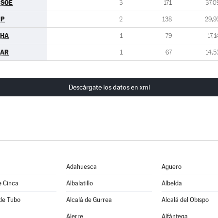
PSOE
3
171
37,0
PP
2
138
29,9
CHA
1
79
17,1
PAR
1
67
14,5
Descárgate los datos en xml
Adahuesca
Agüero
e Cinca
Albalatillo
Albelda
de Tubo
Alcalá de Gurrea
Alcalá del Obispo
Alerre
Alfántega