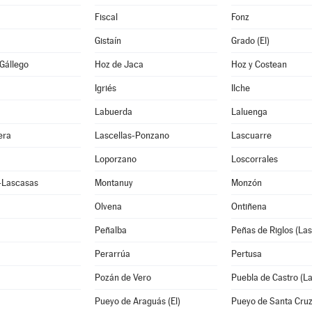
Fiscal
Fonz
Gistaín
Grado (El)
Gállego
Hoz de Jaca
Hoz y Costean
Igriés
Ilche
Labuerda
Laluenga
era
Lascellas-Ponzano
Lascuarre
Loporzano
Loscorrales
e-Lascasas
Montanuy
Monzón
Olvena
Ontiñena
Peñalba
Peñas de Riglos (Las
Perarrúa
Pertusa
Pozán de Vero
Puebla de Castro (La
Pueyo de Araguás (El)
Pueyo de Santa Cru