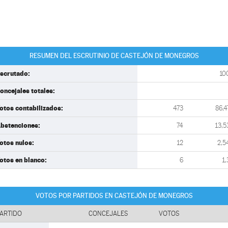
RESUMEN DEL ESCRUTINIO DE CASTEJÓN DE MONEGROS
scrutado:
10
oncejales totales:
otos contabilizados:
473
86,4
bstenciones:
74
13,5
otos nulos:
12
2,5
otos en blanco:
6
1,
VOTOS POR PARTIDOS EN CASTEJÓN DE MONEGROS
ARTIDO
CONCEJALES
VOTOS