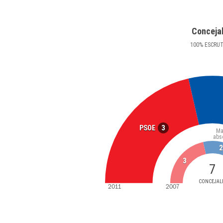
Conceja
100
%
ESCRU
3
PSOE
Ma
abs
2
3
7
CONCEJAL
2011
2007