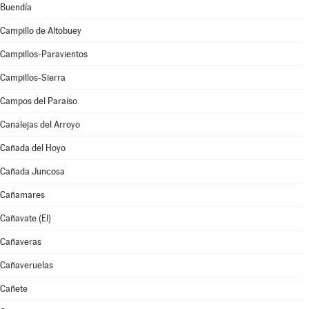
Buendía
Campillo de Altobuey
Campillos-Paravientos
Campillos-Sierra
Campos del Paraíso
Canalejas del Arroyo
Cañada del Hoyo
Cañada Juncosa
Cañamares
Cañavate (El)
Cañaveras
Cañaveruelas
Cañete