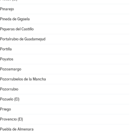
Pinarejo
Pineda de Gigüela
Piqueras del Castillo
Portalrubio de Guadamejud
Portilla
Poyatos
Pozoamargo
Pozorrubielos de la Mancha
Pozorrubio
Pozuelo (El)
Priego
Provencio (El)
Puebla de Almenara