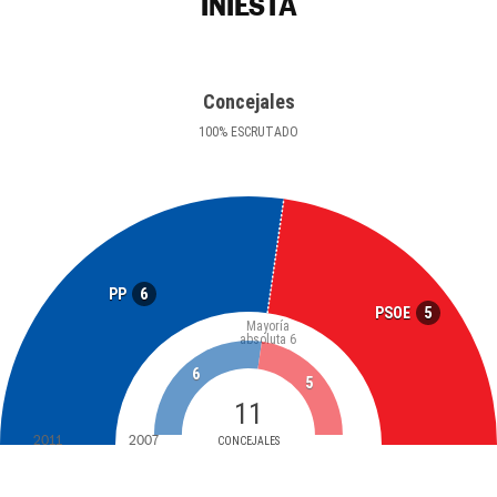
INIESTA
Concejales
100
%
ESCRUTADO
6
PP
5
PSOE
Mayoría
absoluta
6
6
5
11
2011
2007
CONCEJALES