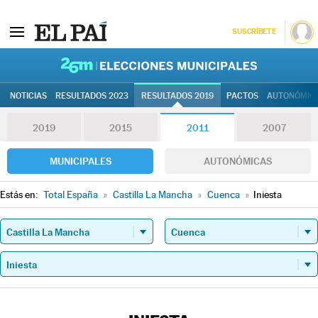
SUSCRÍBETE
26M | Elec
NOTICIAS
RESULTADOS 2023
RESULTADOS 2019
PACTOS
AUTONÓMIC
2019
2015
2011
2007
MUNICIPALES
AUTONÓMICAS
Estás en:
Total España
»
Castilla La Mancha
»
Cuenca
»
Iniesta