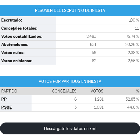
RESUMEN DEL ESCRUTINIO DE INIESTA
Escrutado:
100 %
Concejales totales:
11
Votos contabilizados:
2.483
79,74 %
Abstenciones:
631
20,26 %
Votos nulos:
59
2,38 %
Votos en blanco:
62
2,56 %
VOTOS POR PARTIDOS EN INIESTA
PARTIDO
CONCEJALES
VOTOS
%
PP
6
1.281
52,85 %
PSOE
5
1.081
44,6 %
Descárgate los datos en xml