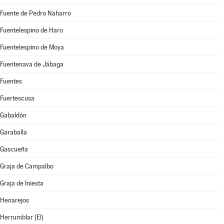
Fuente de Pedro Naharro
Fuentelespino de Haro
Fuentelespino de Moya
Fuentenava de Jábaga
Fuentes
Fuertescusa
Gabaldón
Garaballa
Gascueña
Graja de Campalbo
Graja de Iniesta
Henarejos
Herrumblar (El)