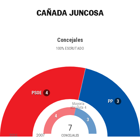
CAÑADA JUNCOSA
Concejales
100
%
ESCRUTADO
4
PSOE
3
PP
Mayoría
absoluta
4
4
3
7
2011
2007
CONCEJALES