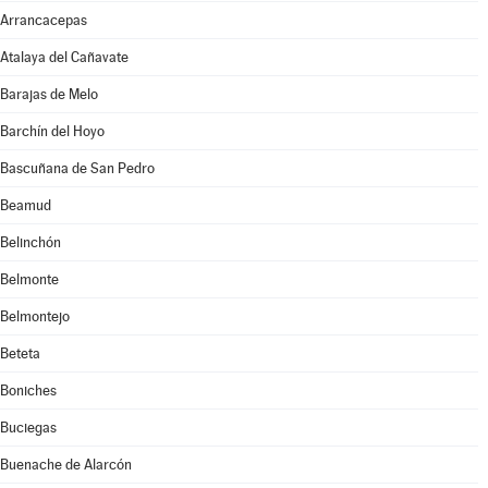
Arrancacepas
Atalaya del Cañavate
Barajas de Melo
Barchín del Hoyo
Bascuñana de San Pedro
Beamud
Belinchón
Belmonte
Belmontejo
Beteta
Boniches
Buciegas
Buenache de Alarcón