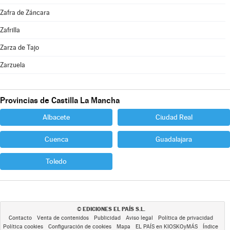
Zafra de Záncara
Zafrilla
Zarza de Tajo
Zarzuela
Provincias de Castilla La Mancha
Albacete
Ciudad Real
Cuenca
Guadalajara
Toledo
EDICIONES EL PAÍS S.L.
©
Contacto
Venta de contenidos
Publicidad
Aviso legal
Política de privacidad
Política cookies
Configuración de cookies
Mapa
EL PAÍS en KIOSKOyMÁS
Índice