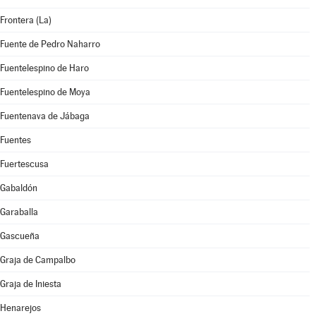
Frontera (La)
Fuente de Pedro Naharro
Fuentelespino de Haro
Fuentelespino de Moya
Fuentenava de Jábaga
Fuentes
Fuertescusa
Gabaldón
Garaballa
Gascueña
Graja de Campalbo
Graja de Iniesta
Henarejos