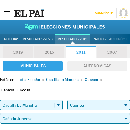
SUSCRÍBETE
26M | Elec
NOTICIAS
RESULTADOS 2023
RESULTADOS 2019
PACTOS
AUTONÓMIC
2019
2015
2011
2007
MUNICIPALES
AUTONÓMICAS
Estás en:
Total España
»
Castilla La Mancha
»
Cuenca
»
Cañada Juncosa