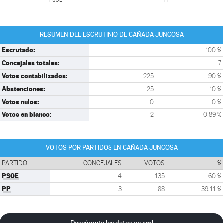
PSOE
PP
RESUMEN DEL ESCRUTINIO DE CAÑADA JUNCOSA
Escrutado:
100 %
Concejales totales:
7
Votos contabilizados:
225
90 %
Abstenciones:
25
10 %
Votos nulos:
0
0 %
Votos en blanco:
2
0,89 %
VOTOS POR PARTIDOS EN CAÑADA JUNCOSA
PARTIDO
CONCEJALES
VOTOS
%
PSOE
4
135
60 %
PP
3
88
39,11 %
Descárgate los datos en xml