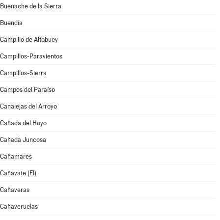
Buenache de la Sierra
Buendía
Campillo de Altobuey
Campillos-Paravientos
Campillos-Sierra
Campos del Paraíso
Canalejas del Arroyo
Cañada del Hoyo
Cañada Juncosa
Cañamares
Cañavate (El)
Cañaveras
Cañaveruelas