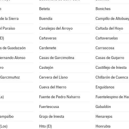
o
Beteta
Boniches
e la Sierra
Buendía
Campillo de Altobue
l Paraíso
Canalejas del Arroyo
Cañada del Hoyo
El)
Cañaveras
Cañaveruelas
s de Guadazaón
Cardenete
Carrascosa
Fernando Alonso
Casas de Garcimolina
Casas de Guijarro
ro
Castejón
Castillejo de Iniesta
e Garcimuñoz
Cervera del Llano
Chillarón de Cuenca
Cueva del Hierro
Enguídanos
La)
Fuente de Pedro Naharro
Fuentelespino de Ha
Fuertescusa
Gabaldón
Campalbo
Graja de Iniesta
Henarejos
(Los)
Hito (El)
Honrubia