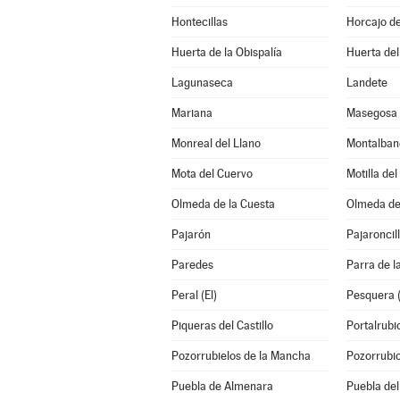
Hontecillas
Horcajo d
Huerta de la Obispalía
Huerta de
Lagunaseca
Landete
Mariana
Masegosa
Monreal del Llano
Montalban
Mota del Cuervo
Motilla de
Olmeda de la Cuesta
Olmeda de
Pajarón
Pajaroncil
Paredes
Parra de l
Peral (El)
Pesquera 
Piqueras del Castillo
Portalrub
Pozorrubielos de la Mancha
Pozorrubi
Puebla de Almenara
Puebla del