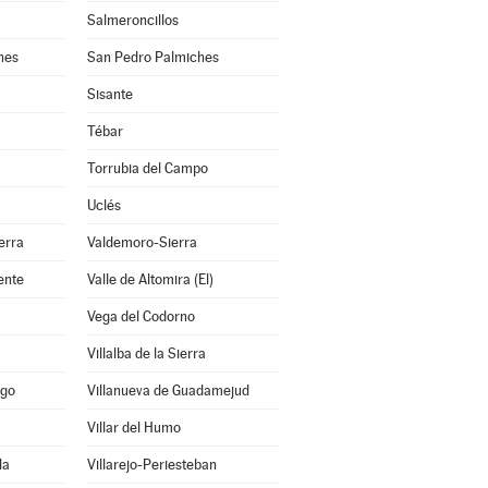
Salmeroncillos
hes
San Pedro Palmiches
Sisante
Tébar
Torrubia del Campo
Uclés
erra
Valdemoro-Sierra
ente
Valle de Altomira (El)
Vega del Codorno
Villalba de la Sierra
ago
Villanueva de Guadamejud
Villar del Humo
la
Villarejo-Periesteban