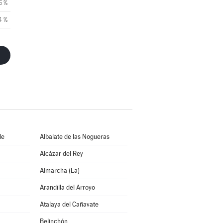
6 %
4 %
de
Albalate de las Nogueras
Alcázar del Rey
Almarcha (La)
Arandilla del Arroyo
Atalaya del Cañavate
Belinchón