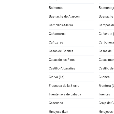
Belmonte
Belmontej
Buenache de Alarcón
Buenache d
Campillos-Sierra
Campos de
Cañamares
Cañavate (
Cañizares
Carbonera
Casas de Benítez
Casas de 
Casas de los Pinos
Casasimar
Castillo-Albaráñez
Castillo d
Cierva (La)
Cuenca
Fresneda de la Sierra
Frontera (
Fuentenava de Jábaga
Fuentes
Gascueña
Graja de 
Hinojosa (La)
Hinojosos 