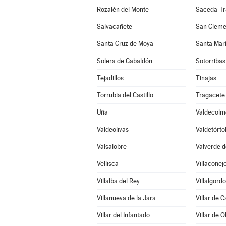
Rozalén del Monte
Saceda-Tr
Salvacañete
San Cleme
Santa Cruz de Moya
Santa Mar
Solera de Gabaldón
Sotorribas
Tejadillos
Tinajas
Torrubia del Castillo
Tragacete
Uña
Valdecolm
Valdeolivas
Valdetórto
Valsalobre
Valverde d
Vellisca
Villaconej
Villalba del Rey
Villalgord
Villanueva de la Jara
Villar de 
Villar del Infantado
Villar de O