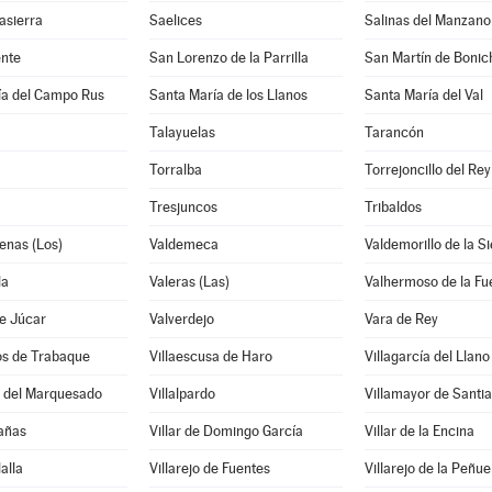
asierra
Saelices
Salinas del Manzano
nte
San Lorenzo de la Parrilla
San Martín de Bonic
ía del Campo Rus
Santa María de los Llanos
Santa María del Val
Talayuelas
Tarancón
Torralba
Torrejoncillo del Rey
Tresjuncos
Tribaldos
enas (Los)
Valdemeca
Valdemorillo de la Si
la
Valeras (Las)
Valhermoso de la Fu
e Júcar
Valverdejo
Vara de Rey
os de Trabaque
Villaescusa de Haro
Villagarcía del Llano
o del Marquesado
Villalpardo
Villamayor de Santi
Cañas
Villar de Domingo García
Villar de la Encina
lalla
Villarejo de Fuentes
Villarejo de la Peñue