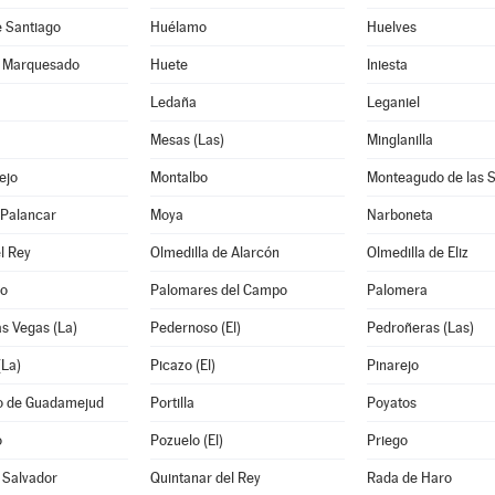
e Santiago
Huélamo
Huelves
l Marquesado
Huete
Iniesta
Ledaña
Leganiel
Mesas (Las)
Minglanilla
ejo
Montalbo
Monteagudo de las S
l Palancar
Moya
Narboneta
l Rey
Olmedilla de Alarcón
Olmedilla de Eliz
lo
Palomares del Campo
Palomera
as Vegas (La)
Pedernoso (El)
Pedroñeras (Las)
(La)
Picazo (El)
Pinarejo
io de Guadamejud
Portilla
Poyatos
o
Pozuelo (El)
Priego
 Salvador
Quintanar del Rey
Rada de Haro