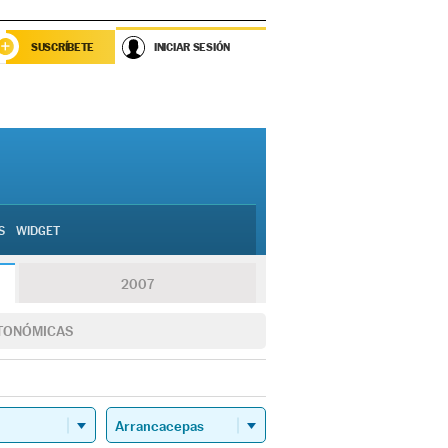
SUSCRÍBETE
INICIAR SESIÓN
S
WIDGET
2007
TONÓMICAS