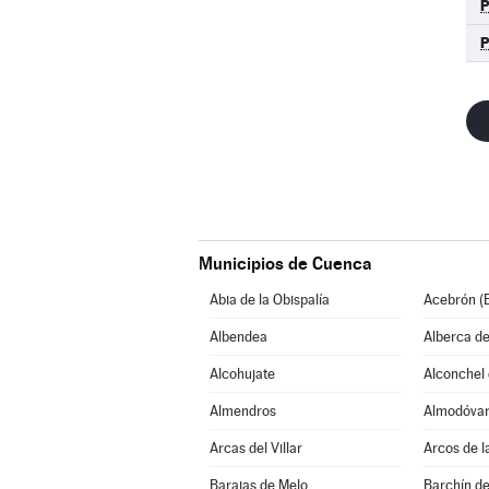
Municipios de Cuenca
Abia de la Obispalía
Acebrón (E
Albendea
Alberca de
Alcohujate
Alconchel d
Almendros
Almodóvar 
Arcas del Villar
Arcos de l
Barajas de Melo
Barchín de