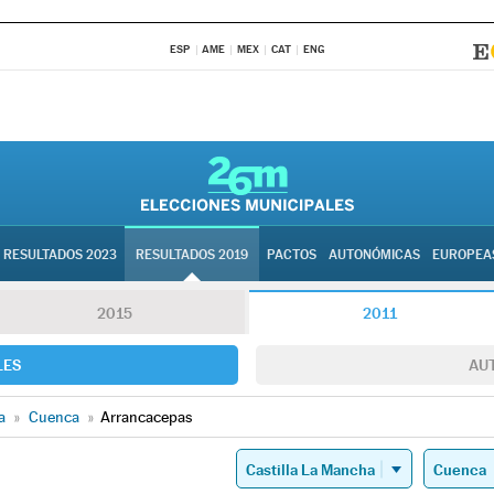
ESP
AME
MEX
CAT
ENG
RESULTADOS 2023
RESULTADOS 2019
PACTOS
AUTONÓMICAS
EUROPEA
2015
2011
LES
AU
a
»
Cuenca
»
Arrancacepas