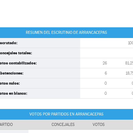
RESUMEN DEL ESCRUTINIO DE ARRANCACEPAS
scrutado:
10
oncejales totales:
otos contabilizados:
26
81,2
bstenciones:
6
18,7
otos nulos:
0
otos en blanco:
0
VOTOS POR PARTIDOS EN ARRANCACEPAS
ARTIDO
CONCEJALES
VOTOS