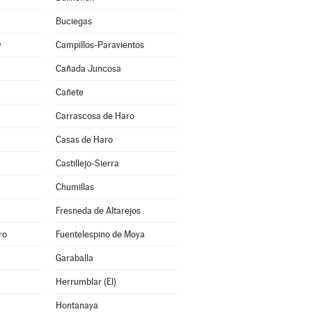
Buciegas
y
Campillos-Paravientos
Cañada Juncosa
Cañete
Carrascosa de Haro
Casas de Haro
Castillejo-Sierra
Chumillas
Fresneda de Altarejos
ro
Fuentelespino de Moya
Garaballa
Herrumblar (El)
Hontanaya