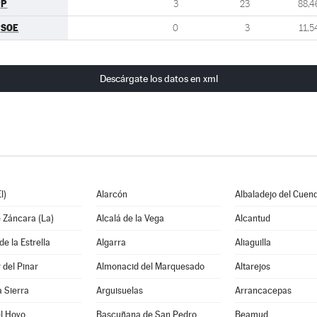
PP
3
23
88,4
PSOE
0
3
11,5
Descárgate los datos en xml
l)
Alarcón
Albaladejo del Cuen
 Záncara (La)
Alcalá de la Vega
Alcantud
e la Estrella
Algarra
Aliaguilla
del Pinar
Almonacid del Marquesado
Altarejos
a Sierra
Arguisuelas
Arrancacepas
l Hoyo
Bascuñana de San Pedro
Beamud