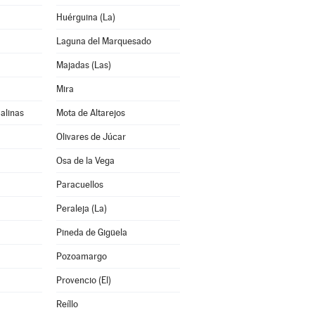
Huérguina (La)
Laguna del Marquesado
Majadas (Las)
Mira
alinas
Mota de Altarejos
Olivares de Júcar
Osa de la Vega
Paracuellos
Peraleja (La)
Pineda de Gigüela
Pozoamargo
Provencio (El)
Reíllo