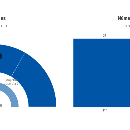
les
Núme
TADO
100
23
3
Mayoría
absoluta
2
ES
PP