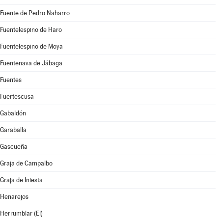
Fuente de Pedro Naharro
Fuentelespino de Haro
Fuentelespino de Moya
Fuentenava de Jábaga
Fuentes
Fuertescusa
Gabaldón
Garaballa
Gascueña
Graja de Campalbo
Graja de Iniesta
Henarejos
Herrumblar (El)