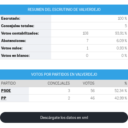
RESUMEN DEL ESCRUTINIO DE VALVERDEJO
Escrutado:
100 %
Concejales totales:
5
Votos contabilizados:
108
93,91 %
Abstenciones:
7
6,09 %
Votos nulos:
1
0,93 %
Votos en blanco:
0
0 %
VOTOS POR PARTIDOS EN VALVERDEJO
PARTIDO
CONCEJALES
VOTOS
%
PSOE
3
56
52,34 %
PP
2
46
42,99 %
Descárgate los datos en xml