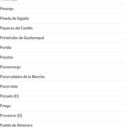
Pinarejo
Pineda de Gigüela
Piqueras del Castillo
Portalrubio de Guadamejud
Portilla
Poyatos
Pozoamargo
Pozorrubielos de la Mancha
Pozorrubio
Pozuelo (El)
Priego
Provencio (El)
Puebla de Almenara