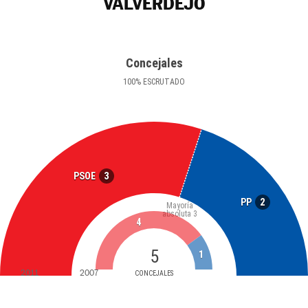
VALVERDEJO
Concejales
100
%
ESCRUTADO
3
PSOE
2
PP
Mayoría
absoluta
3
4
5
1
2011
2007
CONCEJALES