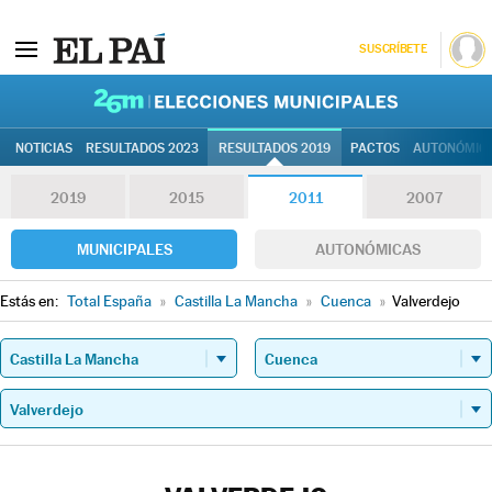
SUSCRÍBETE
26M | Elec
NOTICIAS
RESULTADOS 2023
RESULTADOS 2019
PACTOS
AUTONÓMIC
2019
2015
2011
2007
MUNICIPALES
AUTONÓMICAS
Estás en:
Total España
»
Castilla La Mancha
»
Cuenca
»
Valverdejo