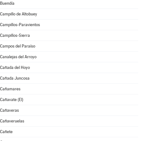
Buendía
Campillo de Altobuey
Campillos-Paravientos
Campillos-Sierra
Campos del Paraíso
Canalejas del Arroyo
Cañada del Hoyo
Cañada Juncosa
Cañamares
Cañavate (El)
Cañaveras
Cañaveruelas
Cañete