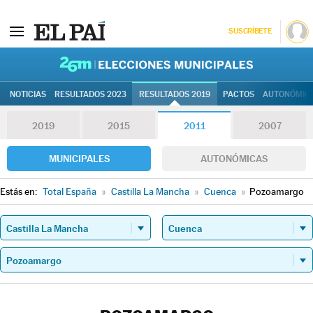
SUSCRÍBETE
26M | Elec
NOTICIAS
RESULTADOS 2023
RESULTADOS 2019
PACTOS
AUTONÓMIC
2019
2015
2011
2007
MUNICIPALES
AUTONÓMICAS
Estás en:
Total España
»
Castilla La Mancha
»
Cuenca
»
Pozoamargo