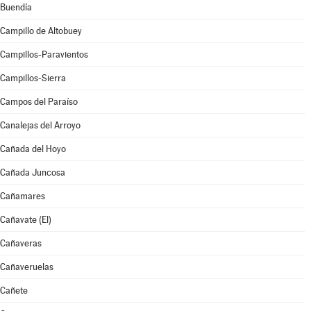
Buendía
Campillo de Altobuey
Campillos-Paravientos
Campillos-Sierra
Campos del Paraíso
Canalejas del Arroyo
Cañada del Hoyo
Cañada Juncosa
Cañamares
Cañavate (El)
Cañaveras
Cañaveruelas
Cañete