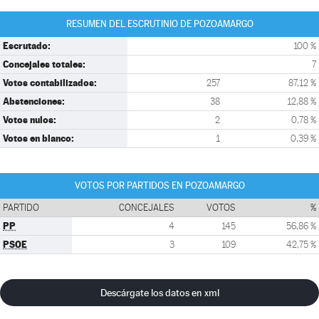
RESUMEN DEL ESCRUTINIO DE POZOAMARGO
Escrutado:
100 %
Concejales totales:
7
Votos contabilizados:
257
87,12 %
Abstenciones:
38
12,88 %
Votos nulos:
2
0,78 %
Votos en blanco:
1
0,39 %
VOTOS POR PARTIDOS EN POZOAMARGO
PARTIDO
CONCEJALES
VOTOS
%
PP
4
145
56,86 %
PSOE
3
109
42,75 %
Descárgate los datos en xml