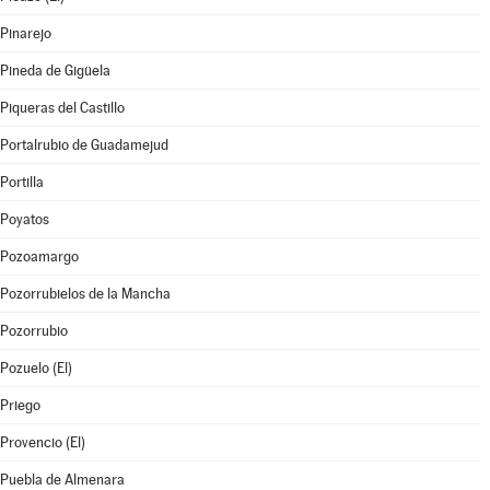
Pinarejo
Pineda de Gigüela
Piqueras del Castillo
Portalrubio de Guadamejud
Portilla
Poyatos
Pozoamargo
Pozorrubielos de la Mancha
Pozorrubio
Pozuelo (El)
Priego
Provencio (El)
Puebla de Almenara