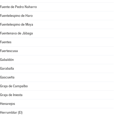
Fuente de Pedro Naharro
Fuentelespino de Haro
Fuentelespino de Moya
Fuentenava de Jábaga
Fuentes
Fuertescusa
Gabaldón
Garaballa
Gascueña
Graja de Campalbo
Graja de Iniesta
Henarejos
Herrumblar (El)