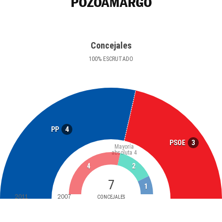
POZOAMARGO
Concejales
100
%
ESCRUTADO
4
PP
3
PSOE
Mayoría
absoluta
4
4
2
7
1
2011
2007
CONCEJALES