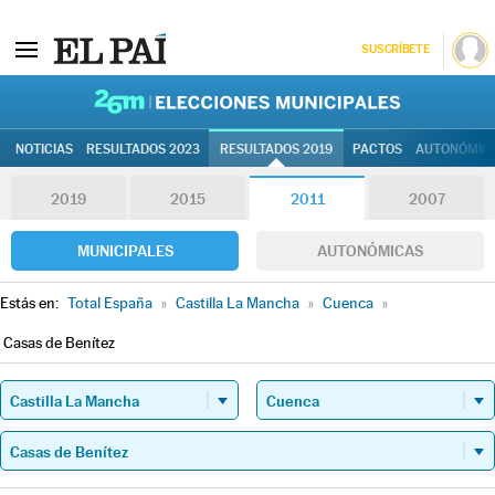
SUSCRÍBETE
26M | Elec
NOTICIAS
RESULTADOS 2023
RESULTADOS 2019
PACTOS
AUTONÓMIC
2019
2015
2011
2007
MUNICIPALES
AUTONÓMICAS
Estás en:
Total España
»
Castilla La Mancha
»
Cuenca
»
Casas de Benítez