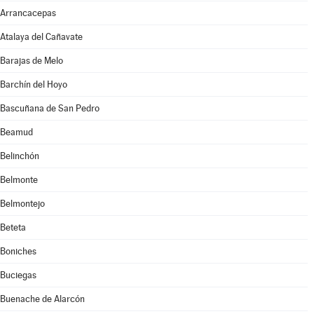
Arrancacepas
Atalaya del Cañavate
Barajas de Melo
Barchín del Hoyo
Bascuñana de San Pedro
Beamud
Belinchón
Belmonte
Belmontejo
Beteta
Boniches
Buciegas
Buenache de Alarcón