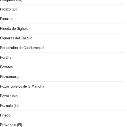
Picazo (El)
Pinarejo
Pineda de Gigüela
Piqueras del Castillo
Portalrubio de Guadamejud
Portilla
Poyatos
Pozoamargo
Pozorrubielos de la Mancha
Pozorrubio
Pozuelo (El)
Priego
Provencio (El)