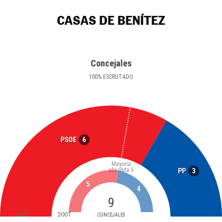
CASAS DE BENÍTEZ
Concejales
100
%
ESCRUTADO
6
PSOE
Mayoría
absoluta
5
3
PP
5
4
9
2011
2007
CONCEJALES