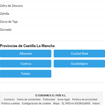
Zafra de Záncara
Zafrilla
Zarza de Tajo
Zarzuela
Provincias de Castilla La Mancha
Albacete
Ciudad Real
Cuenca
Guadalajara
Toledo
EDICIONES EL PAÍS S.L.
©
Contacto
Venta de contenidos
Publicidad
Aviso legal
Política de privacidad
Política cookies
Configuración de cookies
Mapa
EL PAÍS en KIOSKOyMÁS
Índice