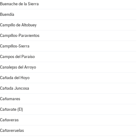
Buenache de la Sierra
Buendía
Campillo de Altobuey
Campillos-Paravientos
Campillos-Sierra
Campos del Paraíso
Canalejas del Arroyo
Cañada del Hoyo
Cañada Juncosa
Cañamares
Cañavate (El)
Cañaveras
Cañaveruelas