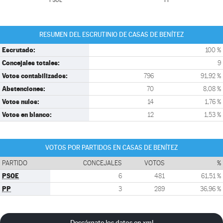
PSOE
PP
RESUMEN DEL ESCRUTINIO DE CASAS DE BENÍTEZ
Escrutado:
100 %
Concejales totales:
9
Votos contabilizados:
796
91,92 %
Abstenciones:
70
8,08 %
Votos nulos:
14
1,76 %
Votos en blanco:
12
1,53 %
VOTOS POR PARTIDOS EN CASAS DE BENÍTEZ
PARTIDO
CONCEJALES
VOTOS
%
PSOE
6
481
61,51 %
PP
3
289
36,96 %
Descárgate los datos en xml