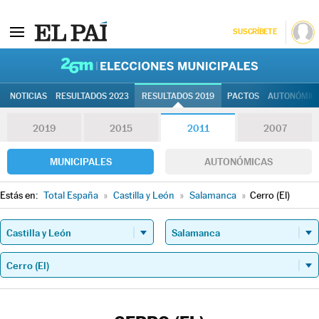
SUSCRÍBETE
26M | Elec
NOTICIAS
RESULTADOS 2023
RESULTADOS 2019
PACTOS
AUTONÓMIC
2019
2015
2011
2007
MUNICIPALES
AUTONÓMICAS
Estás en:
Total España
»
Castilla y León
»
Salamanca
»
Cerro (El)