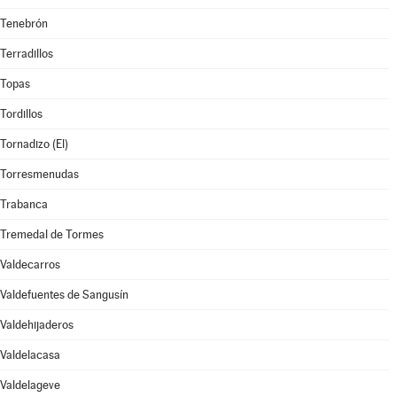
Tenebrón
Terradillos
Topas
Tordillos
Tornadizo (El)
Torresmenudas
Trabanca
Tremedal de Tormes
Valdecarros
Valdefuentes de Sangusín
Valdehijaderos
Valdelacasa
Valdelageve