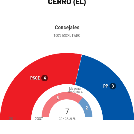
CERRO (EL)
Concejales
100
%
ESCRUTADO
4
PSOE
3
PP
Mayoría
absoluta
4
5
2
7
2011
2007
CONCEJALES