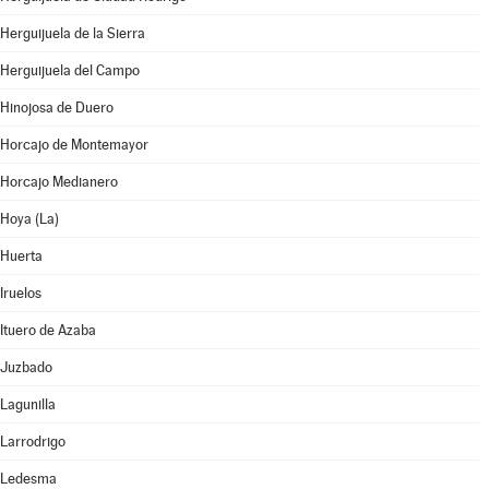
Herguijuela de la Sierra
Herguijuela del Campo
Hinojosa de Duero
Horcajo de Montemayor
Horcajo Medianero
Hoya (La)
Huerta
Iruelos
Ituero de Azaba
Juzbado
Lagunilla
Larrodrigo
Ledesma