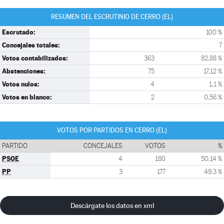
RESUMEN DEL ESCRUTINIO DE CERRO (EL)
Escrutado:
100 %
Concejales totales:
7
Votos contabilizados:
363
82,88 %
Abstenciones:
75
17,12 %
Votos nulos:
4
1,1 %
Votos en blanco:
2
0,56 %
VOTOS POR PARTIDOS EN CERRO (EL)
PARTIDO
CONCEJALES
VOTOS
%
PSOE
4
180
50,14 %
PP
3
177
49,3 %
Descárgate los datos en xml