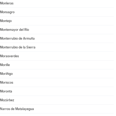
Monleras
Monsagro
Montejo
Montemayor del Río
Monterrubio de Armuña
Monterrubio de la Sierra
Morasverdes
Morille
Moríñigo
Moriscos
Moronta
Mozárbez
Narros de Matalayegua