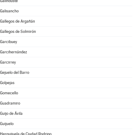
Galinduste
Galisancho
Gallegos de Argañán
Gallegos de Solmirón
Garcibuey
Garcihernández
Garcirrey
Gejuelo del Barro
Golpejas
Gomecello
Guadramiro
Guijo de Ávila
Guijuelo
Herguijuela de Ciudad Rodrigo