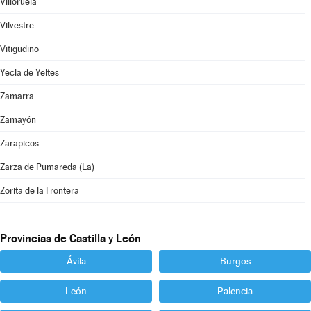
Villoruela
Vilvestre
Vitigudino
Yecla de Yeltes
Zamarra
Zamayón
Zarapicos
Zarza de Pumareda (La)
Zorita de la Frontera
Provincias de Castilla y León
Ávila
Burgos
León
Palencia