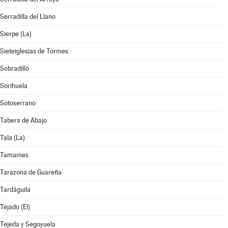
Serradilla del Llano
Sierpe (La)
Sieteiglesias de Tormes
Sobradillo
Sorihuela
Sotoserrano
Tabera de Abajo
Tala (La)
Tamames
Tarazona de Guareña
Tardáguila
Tejado (El)
Tejeda y Segoyuela