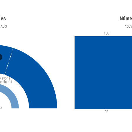
les
Núme
TADO
100
166
5
Mayoría
bsoluta
3
ES
PP