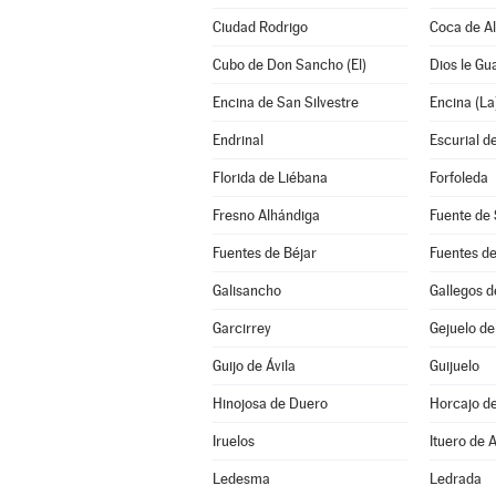
Ciudad Rodrigo
Coca de A
Cubo de Don Sancho (El)
Dios le Gu
Encina de San Silvestre
Encina (La
Endrinal
Escurial de
Florida de Liébana
Forfoleda
Fresno Alhándiga
Fuente de 
Fuentes de Béjar
Fuentes d
Galisancho
Gallegos 
Garcirrey
Gejuelo de
Guijo de Ávila
Guijuelo
Hinojosa de Duero
Horcajo d
Iruelos
Ituero de 
Ledesma
Ledrada