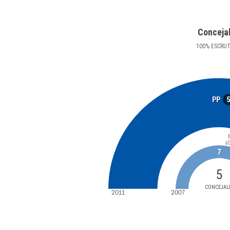
Conceja
100
%
ESCRU
PP
a
7
5
CONCEJAL
2011
2007