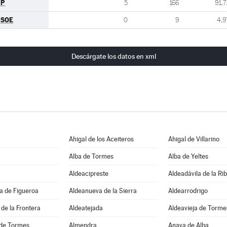
PP
5
166
91,7
PSOE
0
9
4,9
Descárgate los datos en xml
Ahigal de los Aceiteros
Ahigal de Villarino
Alba de Tormes
Alba de Yeltes
Aldeacipreste
Aldeadávila de la Ri
a de Figueroa
Aldeanueva de la Sierra
Aldearrodrigo
de la Frontera
Aldeatejada
Aldeavieja de Torme
de Tormes
Almendra
Anaya de Alba