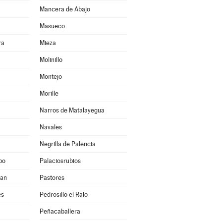
Mancera de Abajo
Masueco
ra
Mieza
Molinillo
Montejo
Morille
Narros de Matalayegua
Navales
Negrilla de Palencia
po
Palaciosrubios
uan
Pastores
es
Pedrosillo el Ralo
Peñacaballera