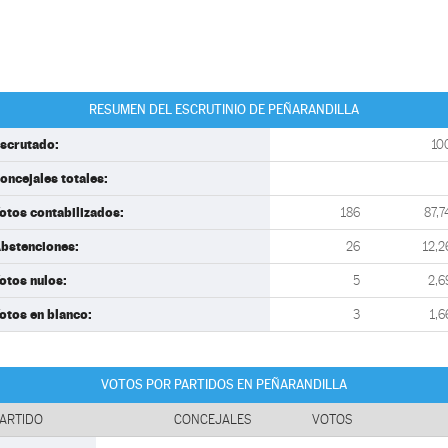
RESUMEN DEL ESCRUTINIO DE PEÑARANDILLA
scrutado:
10
oncejales totales:
otos contabilizados:
186
87,7
bstenciones:
26
12,2
otos nulos:
5
2,6
otos en blanco:
3
1,6
VOTOS POR PARTIDOS EN PEÑARANDILLA
ARTIDO
CONCEJALES
VOTOS