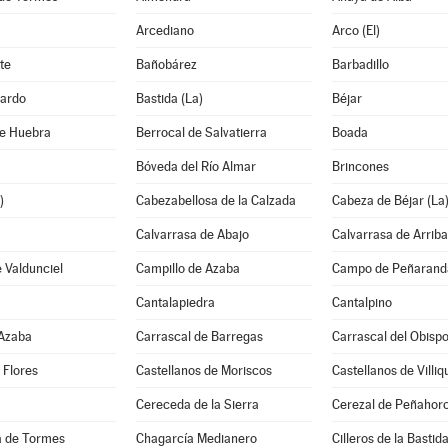
Arcediano
Arco (El)
te
Bañobárez
Barbadillo
ardo
Bastida (La)
Béjar
de Huebra
Berrocal de Salvatierra
Boada
Bóveda del Río Almar
Brincones
)
Cabezabellosa de la Calzada
Cabeza de Béjar (La
Calvarrasa de Abajo
Calvarrasa de Arriba
 Valdunciel
Campillo de Azaba
Campo de Peñaranda
Cantalapiedra
Cantalpino
 Azaba
Carrascal de Barregas
Carrascal del Obisp
 Flores
Castellanos de Moriscos
Castellanos de Villiq
Cereceda de la Sierra
Cerezal de Peñahor
 de Tormes
Chagarcía Medianero
Cilleros de la Bastid