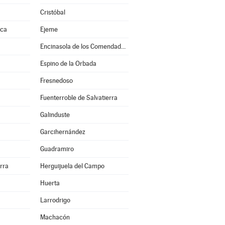
Cristóbal
nca
Ejeme
Encinasola de los Comendadores
Espino de la Orbada
Fresnedoso
Fuenterroble de Salvatierra
Galinduste
Garcihernández
Guadramiro
erra
Herguijuela del Campo
Huerta
Larrodrigo
Machacón