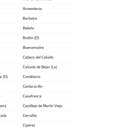
Armenteros
Barbalos
Beleña
Bodón (El)
Buenamadre
)
Cabeza del Caballo
Calzada de Béjar (La)
 (El)
Candelario
Cantaracillo
o
Casafranca
uera
Castillejo de Martín Viejo
cada
Cerralbo
a
Cipérez