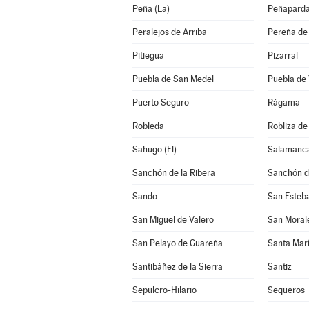
Peña (La)
Peñapard
Peralejos de Arriba
Pereña de 
Pitiegua
Pizarral
Puebla de San Medel
Puebla de 
Puerto Seguro
Rágama
Robleda
Robliza de
Sahugo (El)
Salamanc
Sanchón de la Ribera
Sanchón d
Sando
San Esteba
San Miguel de Valero
San Moral
San Pelayo de Guareña
Santa Mar
Santibáñez de la Sierra
Santiz
Sepulcro-Hilario
Sequeros