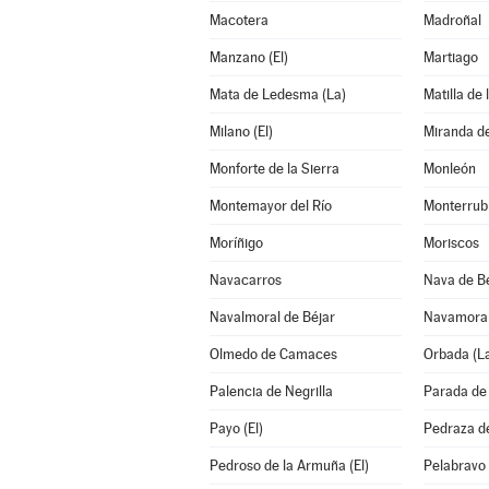
Macotera
Madroñal
Manzano (El)
Martiago
Mata de Ledesma (La)
Matilla de 
Milano (El)
Miranda d
Monforte de la Sierra
Monleón
Montemayor del Río
Monterrub
Moríñigo
Moriscos
Navacarros
Nava de B
Navalmoral de Béjar
Navamora
Olmedo de Camaces
Orbada (L
Palencia de Negrilla
Parada de 
Payo (El)
Pedraza d
Pedroso de la Armuña (El)
Pelabravo