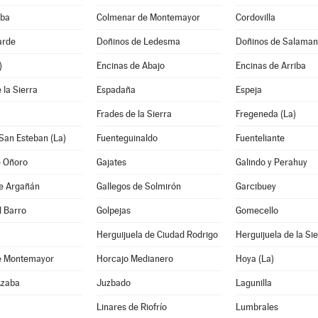
lba
Colmenar de Montemayor
Cordovilla
arde
Doñinos de Ledesma
Doñinos de Salama
)
Encinas de Abajo
Encinas de Arriba
 la Sierra
Espadaña
Espeja
Frades de la Sierra
Fregeneda (La)
San Esteban (La)
Fuenteguinaldo
Fuenteliante
e Oñoro
Gajates
Galindo y Perahuy
de Argañán
Gallegos de Solmirón
Garcibuey
l Barro
Golpejas
Gomecello
Herguijuela de Ciudad Rodrigo
Herguijuela de la Si
e Montemayor
Horcajo Medianero
Hoya (La)
Azaba
Juzbado
Lagunilla
Linares de Riofrío
Lumbrales