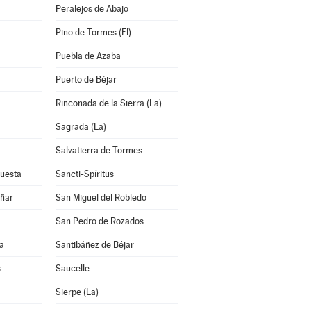
Peralejos de Abajo
Pino de Tormes (El)
Puebla de Azaba
Puerto de Béjar
Rinconada de la Sierra (La)
Sagrada (La)
Salvatierra de Tormes
Cuesta
Sancti-Spíritus
añar
San Miguel del Robledo
San Pedro de Rozados
a
Santibáñez de Béjar
s
Saucelle
Sierpe (La)