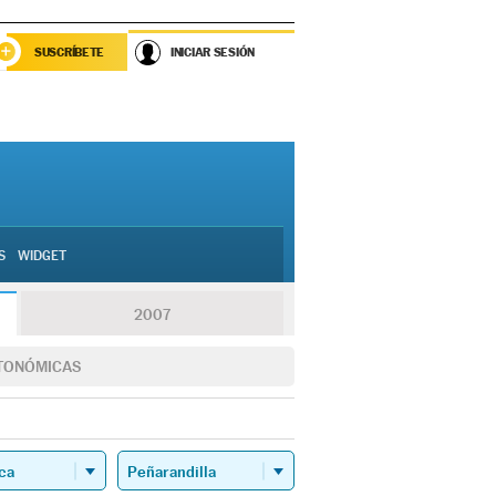
SUSCRÍBETE
INICIAR SESIÓN
S
WIDGET
2007
TONÓMICAS