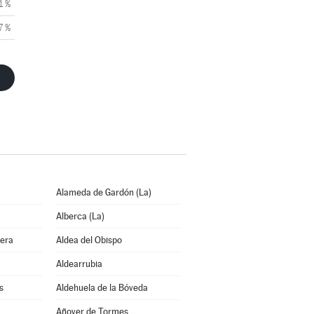
1 %
7 %
Alameda de Gardón (La)
Alberca (La)
bera
Aldea del Obispo
Aldearrubia
s
Aldehuela de la Bóveda
Añover de Tormes