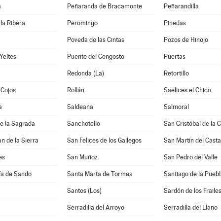
a
Peñaranda de Bracamonte
Peñarandilla
la Ribera
Peromingo
Pinedas
Poveda de las Cintas
Pozos de Hinojo
Yeltes
Puente del Congosto
Puertas
Redonda (La)
Retortillo
 Cojos
Rollán
Saelices el Chico
a
Saldeana
Salmoral
e la Sagrada
Sanchotello
San Cristóbal de la 
n de la Sierra
San Felices de los Gallegos
San Martín del Cast
es
San Muñoz
San Pedro del Valle
ía de Sando
Santa Marta de Tormes
Santiago de la Puebl
Santos (Los)
Sardón de los Fraile
Serradilla del Arroyo
Serradilla del Llano