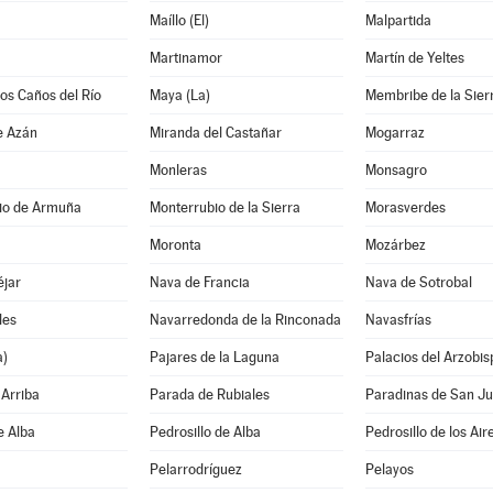
Maíllo (El)
Malpartida
Martinamor
Martín de Yeltes
los Caños del Río
Maya (La)
Membribe de la Sier
e Azán
Miranda del Castañar
Mogarraz
Monleras
Monsagro
io de Armuña
Monterrubio de la Sierra
Morasverdes
Moronta
Mozárbez
éjar
Nava de Francia
Nava de Sotrobal
les
Navarredonda de la Rinconada
Navasfrías
a)
Pajares de la Laguna
Palacios del Arzobis
Arriba
Parada de Rubiales
Paradinas de San J
e Alba
Pedrosillo de Alba
Pedrosillo de los Air
Pelarrodríguez
Pelayos