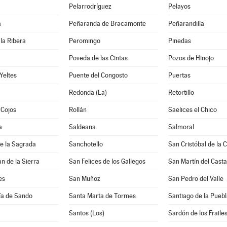
Pelarrodríguez
Pelayos
a
Peñaranda de Bracamonte
Peñarandilla
la Ribera
Peromingo
Pinedas
Poveda de las Cintas
Pozos de Hinojo
Yeltes
Puente del Congosto
Puertas
Redonda (La)
Retortillo
 Cojos
Rollán
Saelices el Chico
a
Saldeana
Salmoral
e la Sagrada
Sanchotello
San Cristóbal de la 
n de la Sierra
San Felices de los Gallegos
San Martín del Cast
es
San Muñoz
San Pedro del Valle
ía de Sando
Santa Marta de Tormes
Santiago de la Puebl
Santos (Los)
Sardón de los Fraile