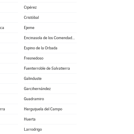
a
Cipérez
Cristóbal
nca
Ejeme
Encinasola de los Comendadores
Espino de la Orbada
Fresnedoso
Fuenterroble de Salvatierra
Galinduste
Garcihernández
Guadramiro
erra
Herguijuela del Campo
Huerta
Larrodrigo