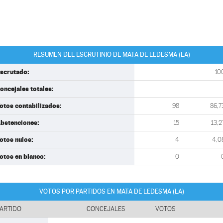
RESUMEN DEL ESCRUTINIO DE MATA DE LEDESMA (LA)
scrutado:
10
oncejales totales:
otos contabilizados:
98
86,7
bstenciones:
15
13,2
otos nulos:
4
4,0
otos en blanco:
0
VOTOS POR PARTIDOS EN MATA DE LEDESMA (LA)
ARTIDO
CONCEJALES
VOTOS