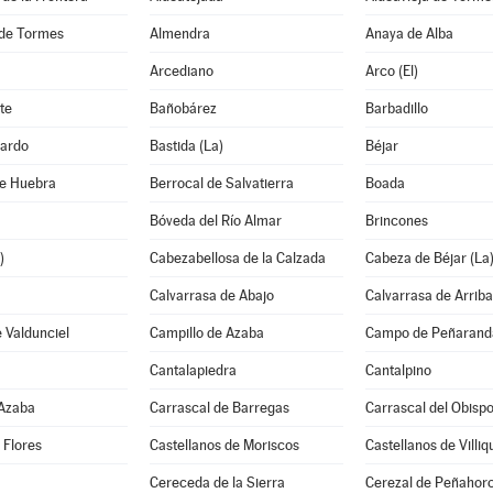
de Tormes
Almendra
Anaya de Alba
Arcediano
Arco (El)
te
Bañobárez
Barbadillo
ardo
Bastida (La)
Béjar
de Huebra
Berrocal de Salvatierra
Boada
Bóveda del Río Almar
Brincones
)
Cabezabellosa de la Calzada
Cabeza de Béjar (La
Calvarrasa de Abajo
Calvarrasa de Arriba
 Valdunciel
Campillo de Azaba
Campo de Peñaranda
Cantalapiedra
Cantalpino
 Azaba
Carrascal de Barregas
Carrascal del Obisp
 Flores
Castellanos de Moriscos
Castellanos de Villiq
Cereceda de la Sierra
Cerezal de Peñahor