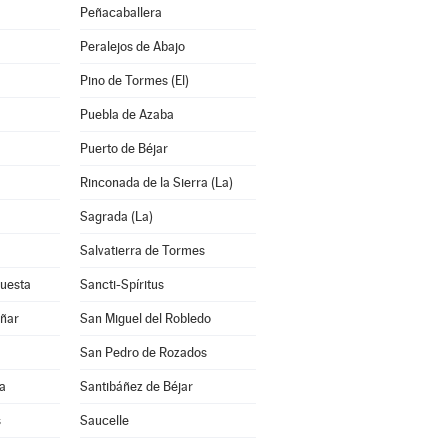
Peñacaballera
Peralejos de Abajo
Pino de Tormes (El)
Puebla de Azaba
Puerto de Béjar
Rinconada de la Sierra (La)
Sagrada (La)
Salvatierra de Tormes
Cuesta
Sancti-Spíritus
añar
San Miguel del Robledo
San Pedro de Rozados
a
Santibáñez de Béjar
s
Saucelle