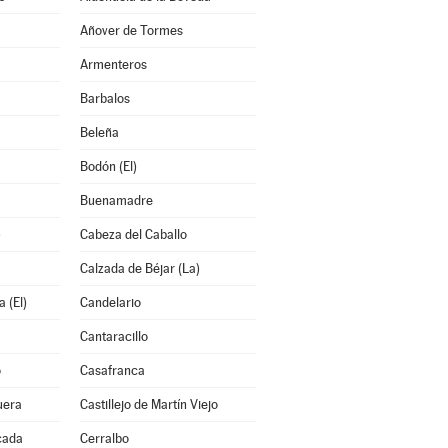
Añover de Tormes
Armenteros
Barbalos
Beleña
Bodón (El)
Buenamadre
)
Cabeza del Caballo
Calzada de Béjar (La)
 (El)
Candelario
Cantaracillo
o
Casafranca
uera
Castillejo de Martín Viejo
cada
Cerralbo