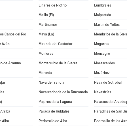
Linares de Riofrío
Lumbrales
Maíllo (El)
Malpartida
Martinamor
Martín de Yeltes
los Caños del Río
Maya (La)
Membribe de la Sier
e Azán
Miranda del Castañar
Mogarraz
Monleras
Monsagro
io de Armuña
Monterrubio de la Sierra
Morasverdes
Moronta
Mozárbez
éjar
Nava de Francia
Nava de Sotrobal
les
Navarredonda de la Rinconada
Navasfrías
a)
Pajares de la Laguna
Palacios del Arzobis
Arriba
Parada de Rubiales
Paradinas de San J
e Alba
Pedrosillo de Alba
Pedrosillo de los Air