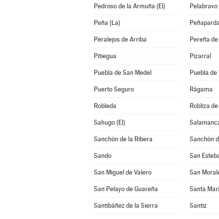
Pedroso de la Armuña (El)
Pelabravo
Peña (La)
Peñapard
Peralejos de Arriba
Pereña de 
Pitiegua
Pizarral
Puebla de San Medel
Puebla de 
Puerto Seguro
Rágama
Robleda
Robliza de
Sahugo (El)
Salamanc
Sanchón de la Ribera
Sanchón d
Sando
San Esteba
San Miguel de Valero
San Moral
San Pelayo de Guareña
Santa Mar
Santibáñez de la Sierra
Santiz