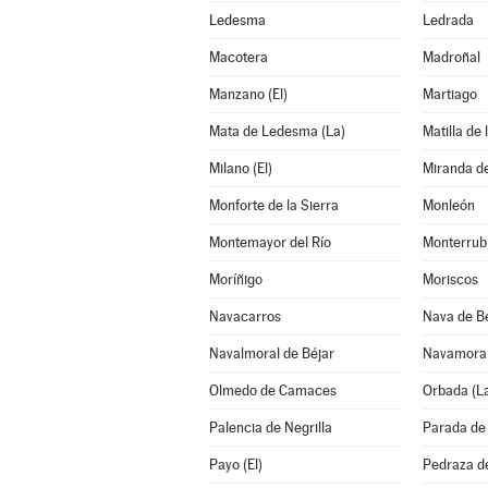
Ledesma
Ledrada
Macotera
Madroñal
Manzano (El)
Martiago
Mata de Ledesma (La)
Matilla de 
Milano (El)
Miranda d
Monforte de la Sierra
Monleón
Montemayor del Río
Monterrub
Moríñigo
Moriscos
Navacarros
Nava de B
Navalmoral de Béjar
Navamora
Olmedo de Camaces
Orbada (L
Palencia de Negrilla
Parada de 
Payo (El)
Pedraza d