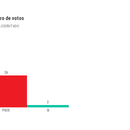
ro de votos
%
ESCRUTADO
26
2
PSOE
SI