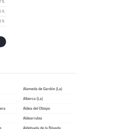
7 %
6 %
3 %
Alameda de Gardón (La)
Alberca (La)
bera
Aldea del Obispo
Aldearrubia
s
Aldehuela de la Bóveda