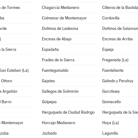
 de Tormes
Chagarcía Medianero
Cilleros de la Bastid
lba
Colmenar de Montemayor
Cordovilla
arde
Doñinos de Ledesma
Doñinos de Salama
)
Encinas de Abajo
Encinas de Arriba
 la Sierra
Espadaña
Espeja
Frades de la Sierra
Fregeneda (La)
San Esteban (La)
Fuenteguinaldo
Fuenteliante
e Oñoro
Gajates
Galindo y Perahuy
de Argañán
Gallegos de Solmirón
Garcibuey
l Barro
Golpejas
Gomecello
Herguijuela de Ciudad Rodrigo
Herguijuela de la Si
e Montemayor
Horcajo Medianero
Hoya (La)
Azaba
Juzbado
Lagunilla