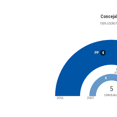
Conceja
100
%
ESCRU
4
PP
a
4
5
CONCEJAL
2011
2007