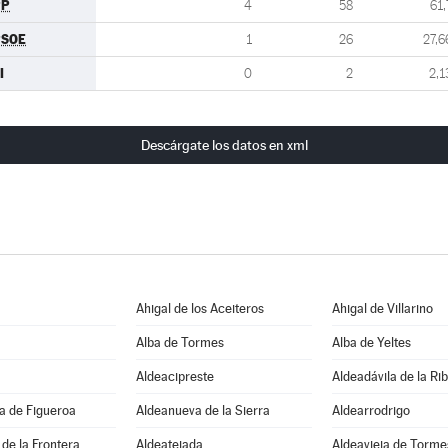
PP
4
58
61,
PSOE
1
26
27,6
I
0
2
2,1
Descárgate los datos en xml
Ahigal de los Aceiteros
Ahigal de Villarino
Alba de Tormes
Alba de Yeltes
Aldeacipreste
Aldeadávila de la Ri
a de Figueroa
Aldeanueva de la Sierra
Aldearrodrigo
de la Frontera
Aldeatejada
Aldeavieja de Torme