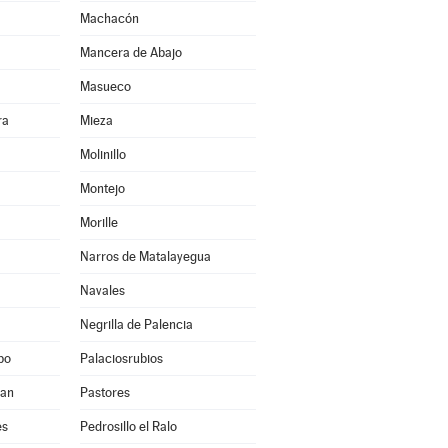
Machacón
Mancera de Abajo
Masueco
ra
Mieza
Molinillo
Montejo
Morille
Narros de Matalayegua
Navales
Negrilla de Palencia
po
Palaciosrubios
uan
Pastores
es
Pedrosillo el Ralo