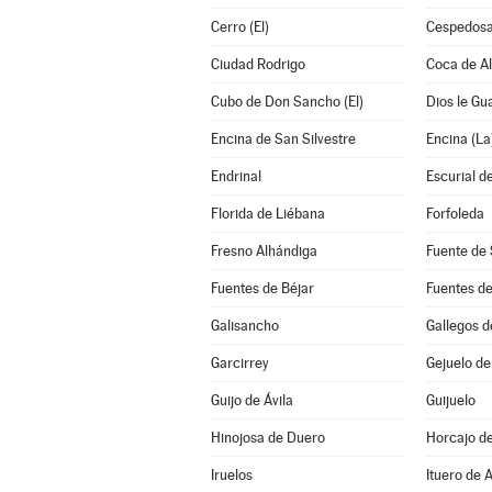
Cerro (El)
Cespedosa
Ciudad Rodrigo
Coca de A
Cubo de Don Sancho (El)
Dios le Gu
Encina de San Silvestre
Encina (La
Endrinal
Escurial de
Florida de Liébana
Forfoleda
Fresno Alhándiga
Fuente de 
Fuentes de Béjar
Fuentes d
Galisancho
Gallegos 
Garcirrey
Gejuelo de
Guijo de Ávila
Guijuelo
Hinojosa de Duero
Horcajo d
Iruelos
Ituero de 