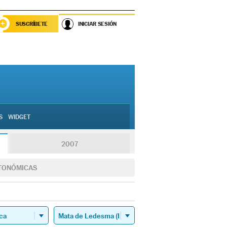
SUSCRÍBETE
INICIAR SESIÓN
S
WIDGET
2007
TONÓMICAS