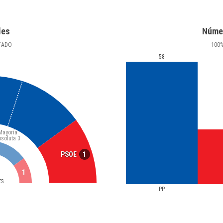
les
Núme
TADO
100
58
Mayoría
bsoluta
3
1
PSOE
1
ES
PP