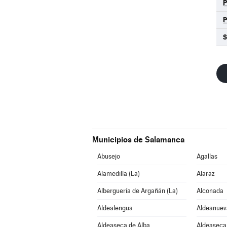
S
Municipios de Salamanca
Abusejo
Agallas
Alamedilla (La)
Alaraz
Alberguería de Argañán (La)
Alconada
Aldealengua
Aldeanuev
Aldeaseca de Alba
Aldeaseca 