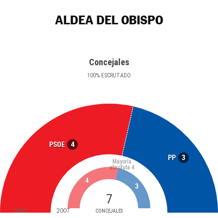
ALDEA DEL OBISPO
Concejales
100
%
ESCRUTADO
4
PSOE
3
PP
Mayoría
absoluta
4
4
3
7
2011
2007
CONCEJALES