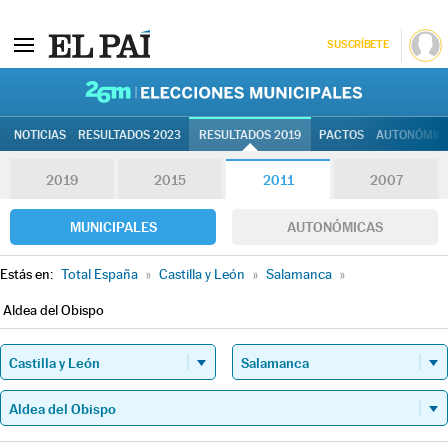
SUSCRÍBETE
26M | Elec
NOTICIAS
RESULTADOS 2023
RESULTADOS 2019
PACTOS
AUTONÓMIC
2019
2015
2011
2007
MUNICIPALES
AUTONÓMICAS
Estás en:
Total España
»
Castilla y León
»
Salamanca
»
Aldea del Obispo