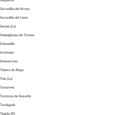
Sequeros
Serradilla del Arroyo
Serradilla del Llano
Sierpe (La)
Sieteiglesias de Tormes
Sobradillo
Sorihuela
Sotoserrano
Tabera de Abajo
Tala (La)
Tamames
Tarazona de Guareña
Tardáguila
Tejado (El)