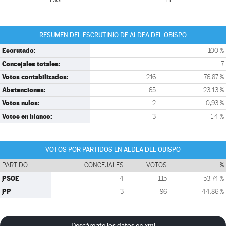
PSOE
PP
RESUMEN DEL ESCRUTINIO DE ALDEA DEL OBISPO
Escrutado:
100 %
Concejales totales:
7
Votos contabilizados:
216
76,87 %
Abstenciones:
65
23,13 %
Votos nulos:
2
0,93 %
Votos en blanco:
3
1,4 %
VOTOS POR PARTIDOS EN ALDEA DEL OBISPO
PARTIDO
CONCEJALES
VOTOS
%
PSOE
4
115
53,74 %
PP
3
96
44,86 %
Descárgate los datos en xml