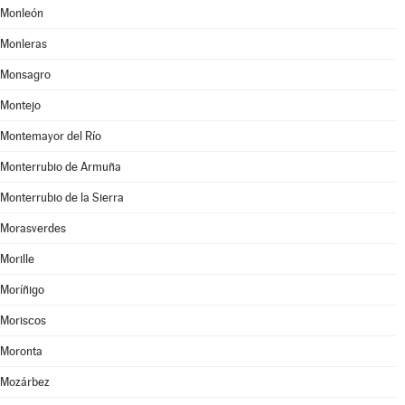
Monleón
Monleras
Monsagro
Montejo
Montemayor del Río
Monterrubio de Armuña
Monterrubio de la Sierra
Morasverdes
Morille
Moríñigo
Moriscos
Moronta
Mozárbez