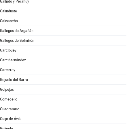
Galindo y Perahuy
Galinduste
Galisancho
Gallegos de Argañán
Gallegos de Solmirón
Garcibuey
Garcihernández
Garcirrey
Gejuelo del Barro
Golpejas
Gomecello
Guadramiro
Guijo de Ávila
Guijuelo