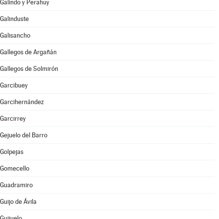
Galindo y Perahuy
Galinduste
Galisancho
Gallegos de Argañán
Gallegos de Solmirón
Garcibuey
Garcihernández
Garcirrey
Gejuelo del Barro
Golpejas
Gomecello
Guadramiro
Guijo de Ávila
Guijuelo