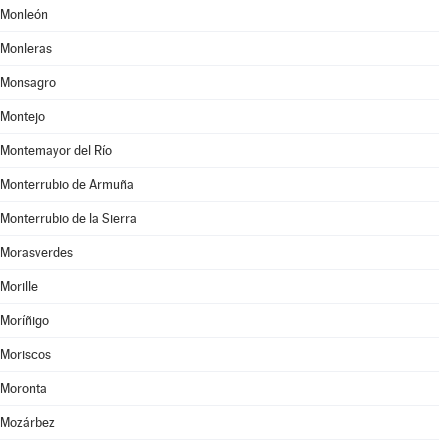
Monleón
Monleras
Monsagro
Montejo
Montemayor del Río
Monterrubio de Armuña
Monterrubio de la Sierra
Morasverdes
Morille
Moríñigo
Moriscos
Moronta
Mozárbez