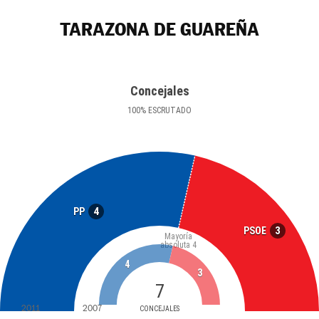
TARAZONA DE GUAREÑA
Concejales
100
%
ESCRUTADO
4
PP
3
PSOE
Mayoría
absoluta
4
4
3
7
2011
2007
CONCEJALES