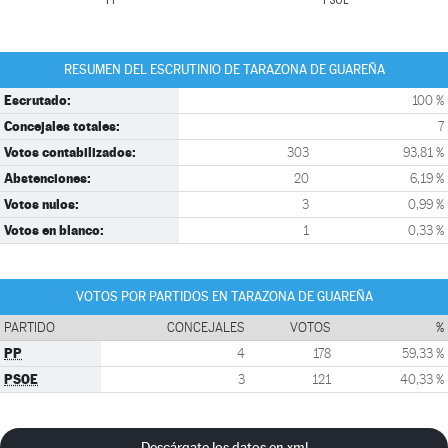
PP
PSOE
RESUMEN DEL ESCRUTINIO DE TARAZONA DE GUAREÑA
Escrutado:
100 %
Concejales totales:
7
Votos contabilizados:
303
93,81 %
Abstenciones:
20
6,19 %
Votos nulos:
3
0,99 %
Votos en blanco:
1
0,33 %
VOTOS POR PARTIDOS EN TARAZONA DE GUAREÑA
PARTIDO
CONCEJALES
VOTOS
%
PP
4
178
59,33 %
PSOE
3
121
40,33 %
Descárgate los datos en xml