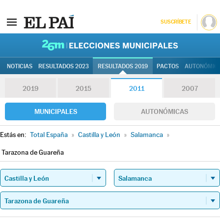
SUSCRÍBETE
26M | Elec
NOTICIAS
RESULTADOS 2023
RESULTADOS 2019
PACTOS
AUTONÓMIC
2019
2015
2011
2007
MUNICIPALES
AUTONÓMICAS
Estás en:
Total España
»
Castilla y León
»
Salamanca
»
Tarazona de Guareña