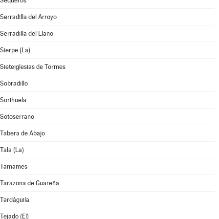
Sequeros
Serradilla del Arroyo
Serradilla del Llano
Sierpe (La)
Sieteiglesias de Tormes
Sobradillo
Sorihuela
Sotoserrano
Tabera de Abajo
Tala (La)
Tamames
Tarazona de Guareña
Tardáguila
Tejado (El)